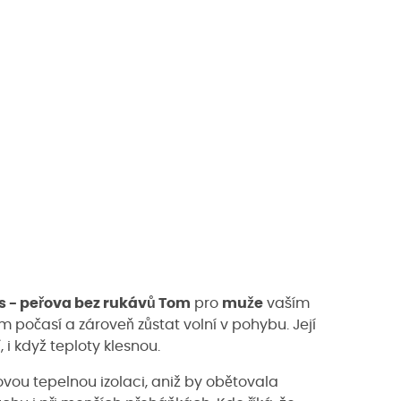
s - peřova bez rukávů Tom
pro
muže
vaším
m počasí a zároveň zůstat volní v pohybu. Její
i když teploty klesnou.
ovou tepelnou izolaci, aniž by obětovala