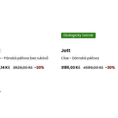
Ekologicky šetrné
t
Jott
o - Pánská péřova bez rukávů
Cloe - Dámská péřova
,14 Kč
3829,00 Kč
-20%
3186,03 Kč
4589,00 Kč
-30%
y