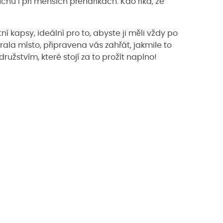
hu i při menších přeháňkách. Kdo říká, že
ní kapsy, ideální pro to, abyste ji měli vždy po
rala místo, připravena vás zahřát, jakmile to
stvím, které stojí za to prožít naplno!