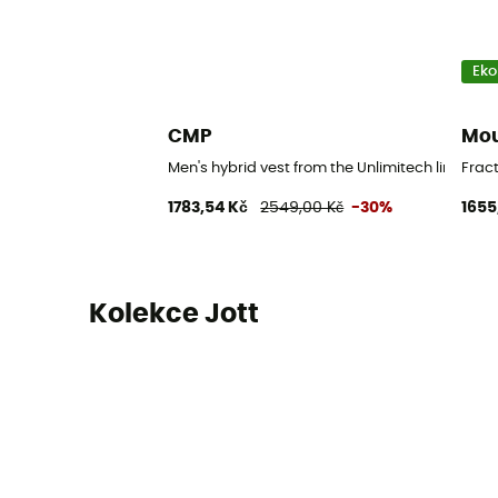
Eko
CMP
Mou
Men's hybrid vest from the Unlimitech line - P
Frac
1783,54 Kč
2549,00 Kč
-30%
1655
Kolekce Jott