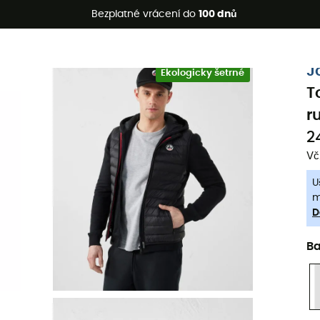
etní akce 🔥 -5 % EXTRA při nákupu 2 produktů* s kódem Summe
Bezplatné vrácení do
100 dnů
-5% Extra - Kód Summer5
J
Ekologicky šetrné
T
r
2
Vč
U
m
D
B