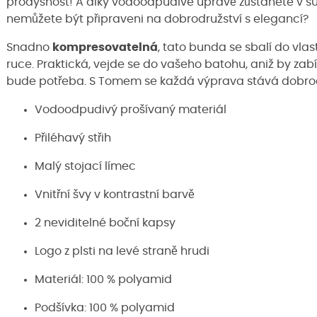
prodyšnost! A díky vodoodpudivé úpravě zůstanete v suc
nemůžete být připraveni na dobrodružství s elegancí?
Snadno
kompresovatelná
, tato bunda se sbalí do vlast
ruce. Praktická, vejde se do vašeho batohu, aniž by zabí
bude potřeba. S Tomem se každá výprava stává dobrodruž
Vodoodpudivý prošívaný materiál
Přiléhavý střih
Malý stojací límec
Vnitřní švy v kontrastní barvě
2 neviditelné boční kapsy
Logo z plsti na levé straně hrudi
Materiál: 100 % polyamid
Podšívka: 100 % polyamid