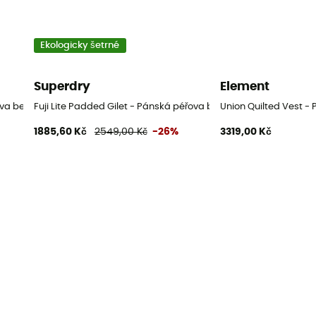
Ekologicky šetrné
Superdry
Element
va bez rukávů
Fuji Lite Padded Gilet - Pánská péřova bez rukávů
Union Quilted Vest -
1885,60 Kč
2549,00 Kč
-26%
3319,00 Kč