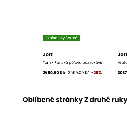
Ekologicky šetrné
Jott
Jot
Tom - Pánská péřova bez rukávů
Araf
2650,60 Kč
3569,00 Kč
-25%
3037
Oblíbené stránky Z druhé ruk