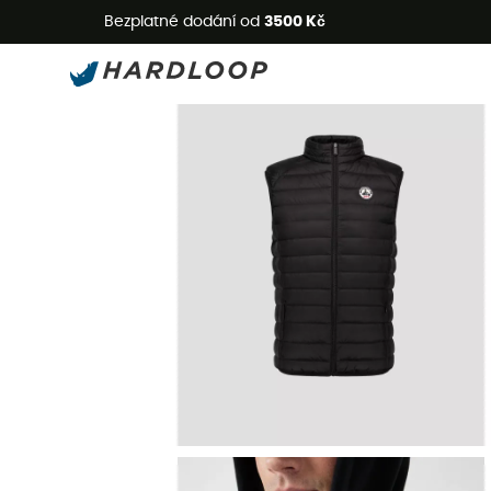
L
Bezplatné dodání od
3500 Kč