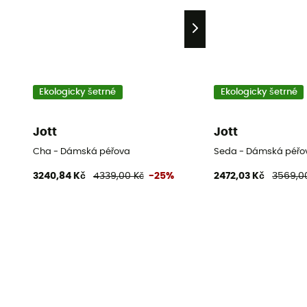
Ekologicky šetrné
Ekologicky šetrné
Jott
Jott
Cha - Dámská péřova
Seda - Dámská péřov
3240,84 Kč
4339,00 Kč
-25%
2472,03 Kč
3569,0