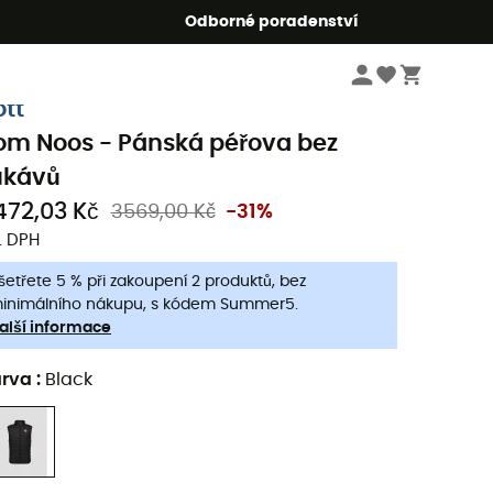
r5
Odborné poradenství
Pánske oblečeni a doplňky
Pánské bundy a saka
Pánské vesty bez rukáv
ott
om Noos - Pánská péřova bez
ukávů
472,03 Kč
3569,00 Kč
-31%
. DPH
šetřete 5 % při zakoupení 2 produktů, bez
inimálního nákupu, s kódem Summer5.
alší informace
arva
:
Black