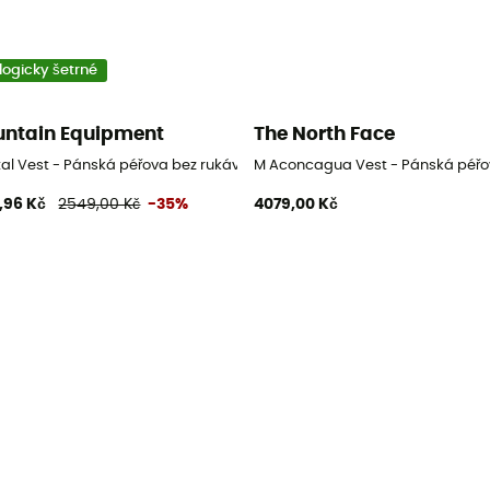
logicky šetrné
ntain Equipment
The North Face
ánská péřova bez rukávů
tal Vest - Pánská péřova bez rukávů
M Aconcagua Vest - Pánská péřo
,96 Kč
2549,00 Kč
-35%
4079,00 Kč