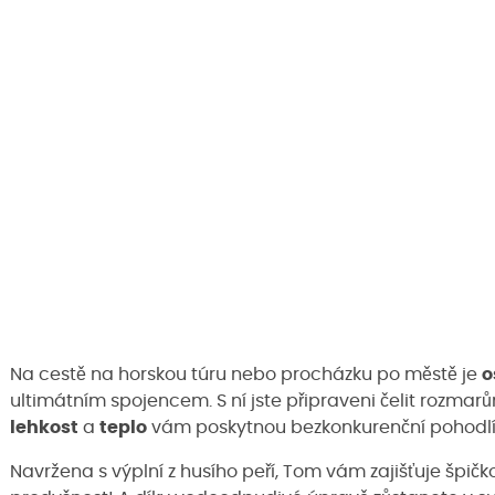
Na cestě na horskou túru nebo procházku po městě je
o
ultimátním spojencem. S ní jste připraveni čelit rozmarů
lehkost
a
teplo
vám poskytnou bezkonkurenční pohodlí, 
Navržena s výplní z husího peří, Tom vám zajišťuje špičk