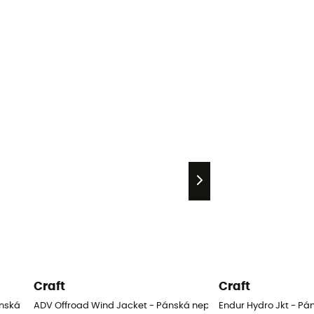
Craft
Craft
 Pánská nepromokavá bunda
ADV Offroad Wind Jacket - Pánská nepromokavá bunda
Endur Hydro Jkt - 