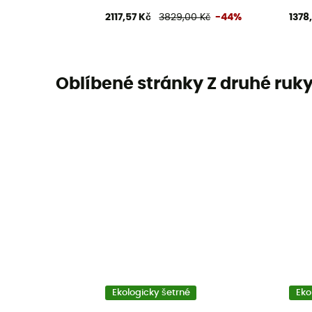
2117,57 Kč
3829,00 Kč
-44%
1378
Oblíbené stránky Z druhé ruk
Ekologicky šetrné
Eko