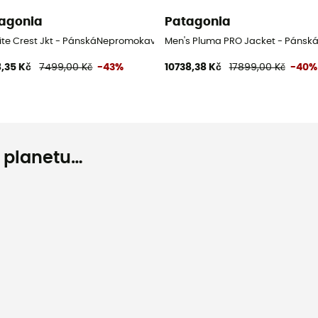
agonia
Patagonia
á bunda
ite Crest Jkt - PánskáNepromokavá bunda
Men's Pluma PRO Jacket - Páns
,35 Kč
7499,00 Kč
-43%
10738,38 Kč
17899,00 Kč
-40%
o planetu…