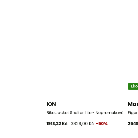
Eko
ION
Ma
Bike Jacket Shelter Lite - Nepromokavá bund
Eige
1913,22 Kč
3829,00 Kč
-50%
2549