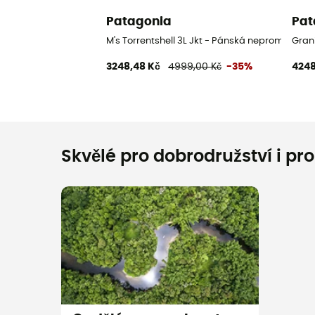
Patagonia
Pat
M's Torrentshell 3L Jkt - Pánská nepromokav
Gran
3248,48 Kč
4999,00 Kč
-35%
4248
Skvělé pro dobrodružství i pr