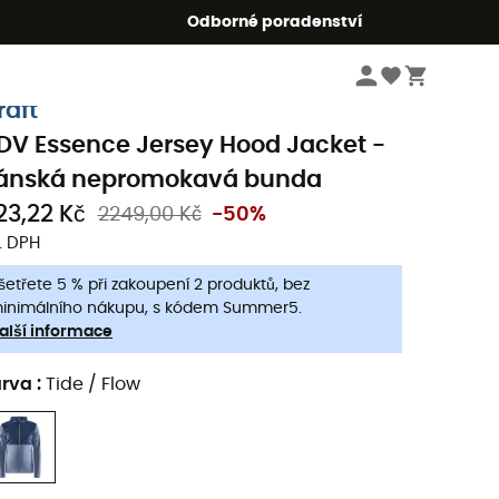
r5
Odborné poradenství
Pánske oblečeni a doplňky
Pánské bundy a saka
Pánské nepromokavé b
raft
DV Essence Jersey Hood Jacket -
ánská nepromokavá bunda
123,22 Kč
2249,00 Kč
-50%
. DPH
šetřete 5 % při zakoupení 2 produktů, bez
inimálního nákupu, s kódem Summer5.
alší informace
arva
:
Tide / Flow