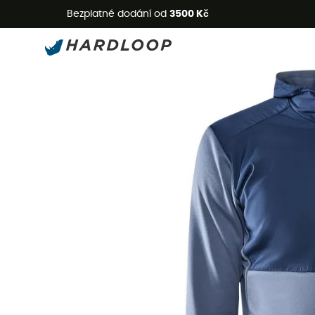
L
Bezplatné dodání od
3500 Kč