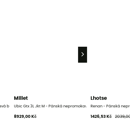
Millet
Lhotse
avá bunda
Ubic Gtx 3L Jkt M - Pánská nepromokavá bunda
Renan - Pánská ne
8929,00 Kč
1426,53 Kč
2039,00