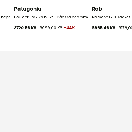
Patagonia
Rab
ká nepromokavá bunda
Boulder Fork Rain Jkt - Pánská nepromokavá bunda
Namche GTX Jacket 
3720,56 Kč
6699,00 Kč
-44%
5965,46 Kč
9179,0