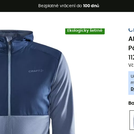
etní akce 🔥 -5 % EXTRA při nákupu 2 produktů* s kódem Summe
Bezplatné vrácení do
100 dnů
-5% Extra - Kód Summer5
C
Ekologicky šetrné
A
P
1
Vč
U
m
D
B