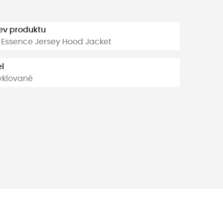
ev produktu
Essence Jersey Hood Jacket
l
yklované