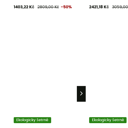
1403,22 Kč
2809,00 Kč
-50%
2421,18 Kč
3059,00
Ekologicky šetrné
Ekologicky šetrné