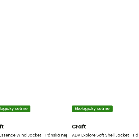
logicky šetrné
Ekologicky šetrné
ft
Craft
okavá bunda
Essence Wind Jacket - Pánská nepromokavá bunda
ADV Explore Soft Shell Jacket -