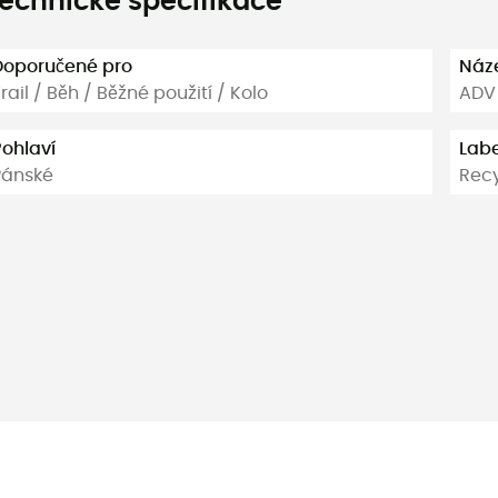
echnické specifikace
Doporučené pro
Náz
rail / Běh / Běžné použití / Kolo
ADV 
Pohlaví
Labe
Pánské
Rec