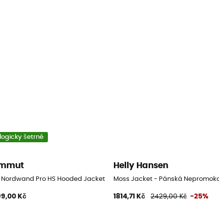
logicky šetrné
mmut
Helly Hansen
a
r Nordwand Pro HS Hooded Jacket - Pánská nepromokavá bunda
Moss Jacket - Pánská Nepromok
9,00 Kč
1814,71 Kč
2429,00 Kč
-25%