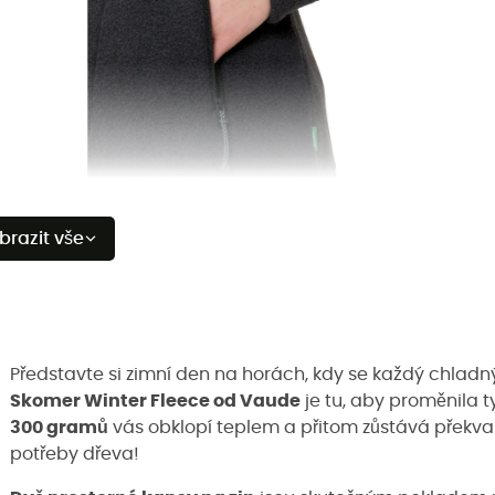
brazit vše
Představte si zimní den na horách, kdy se každý chladný
Skomer Winter Fleece od Vaude
je tu, aby proměnila t
300 gramů
vás obklopí teplem a přitom zůstává překvapi
potřeby dřeva!