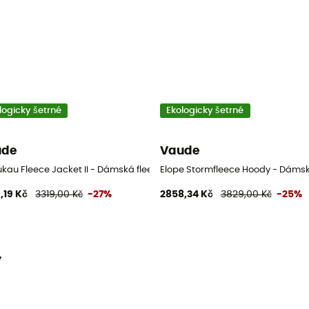
logicky šetrné
Ekologicky šetrné
ude
Vaude
na
kau Fleece Jacket II - Dámská fleesová mikina
Elope Stormfleece Hoody - Dámsk
,19 Kč
3319,00 Kč
-27%
2858,34 Kč
3829,00 Kč
-25%
y