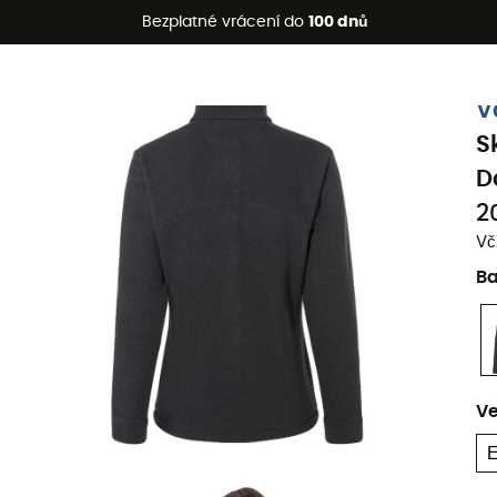
etní akce 🔥 -5 % EXTRA při nákupu 2 produktů* s kódem Summe
Bezplatné vrácení do
100 dnů
Ekologicky šetrné
V
S
D
2
Vč
B
Ve