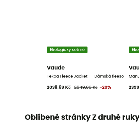
Ekologicky šetrné
Eko
Vaude
Va
Tekoa Fleece Jacket II - Dámská fleesová miki
Manu
2038,69 Kč
2549,00 Kč
-20%
2399
Oblíbené stránky Z druhé ruk