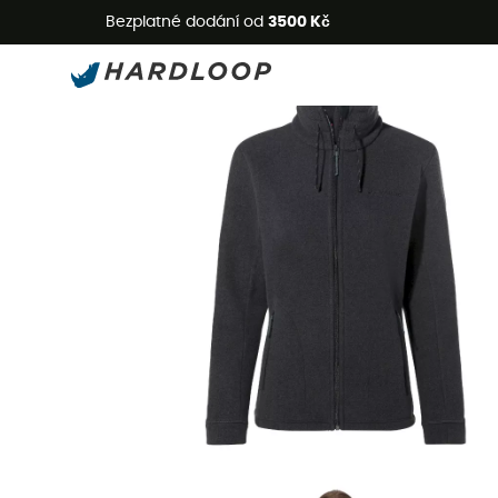
L
Bezplatné dodání od
3500 Kč