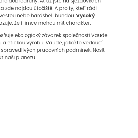
ro dobrodruhy. Ať už jste na sjezdovkách
zde najdou útočiště. A pro ty, kteří rádi
 vestou nebo hardshell bundou.
Vysoký
zuje, že i límce mohou mít charakter.
sňuje ekologický závazek společnosti Vaude.
 a etickou výrobu. Vaude, jakožto vedoucí
za spravedlivých pracovních podmínek. Nosit
t naši planetu.