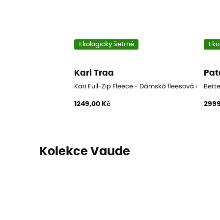
Ekologicky šetrné
Eko
Kari Traa
Pat
Kari Full-Zip Fleece - Dámská fleesová mikina
Bett
1249,00 Kč
2999
Kolekce Vaude