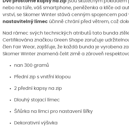
Dvě prostorné kapsy na zip
jsou skutečným pokladem p
nebo na túře, váš smartphone, peněženka a klíče od auta 
vrství, se Skomer Winter stává cenným spojencem pod
nastavitelný límec
účinně chrání před větrem, což doka
Nad rámec svých technických atributů tato bunda ztěle
Certifikována značkou Green Shape zaručuje udržitelnou
člen Fair Wear, zajišťuje, že každá bunda je vyrobena 
Skomer Winter znamená čelit zimě a zároveň respektova
nan 300 gramů
Přední zip s vnitřní klopou
2 přední kapsy na zip
Dlouhý stojací límec
Šňůrka na límci pro nastavení šířky
Dekorativní výšivka