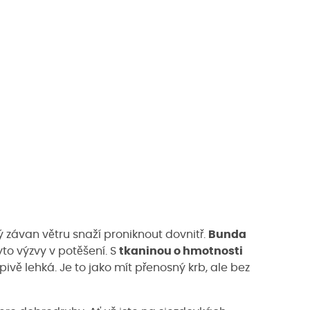
 závan větru snaží proniknout dovnitř.
Bunda
yto výzvy v potěšení. S
tkaninou o hmotnosti
vě lehká. Je to jako mít přenosný krb, ale bez