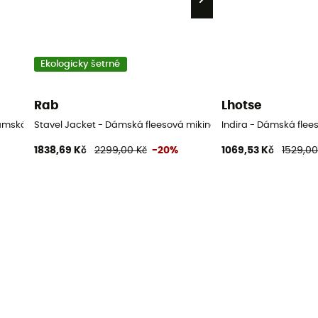
Ekologicky šetrné
Rab
Lhotse
Dámská fleesová mikina
Stavel Jacket - Dámská fleesová mikina
Indira - Dámská flee
1838,69 Kč
2299,00 Kč
-20%
1069,53 Kč
1529,00