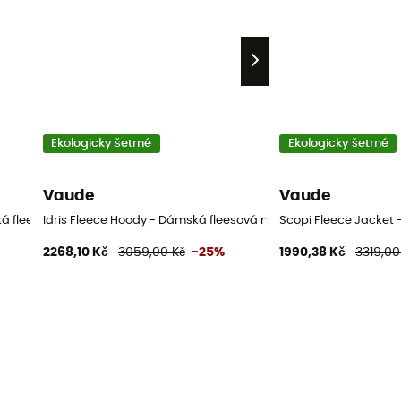
Ekologicky šetrné
Ekologicky šetrné
Vaude
Vaude
á fleesová mikina
Idris Fleece Hoody - Dámská fleesová mikina
Scopi Fleece Jacket 
2268,10 Kč
3059,00 Kč
-25%
1990,38 Kč
3319,00