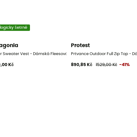
logicky šetrné
agonia
Protest
er Sweater Vest - Dámská Fleesová mikina
Prtvance Outdoor Full Zip Top - 
,00 Kč
890,85 Kč
1529,00 Kč
-41%