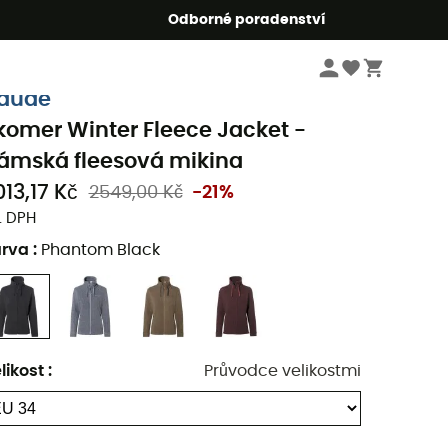
r5
Odborné poradenství
Dámske oblečeni a doplňky
Dámské bundy a saka
Dámské sportovní a f
aude
komer Winter Fleece Jacket -
ámská fleesová mikina
013,17 Kč
2549,00 Kč
-21%
. DPH
arva
:
Phantom Black
likost
:
Průvodce velikostmi