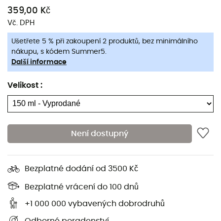
nikdy nebyla tak lehká.
359,00 Kč
Vč. DPH
Kromě praktičnosti
Gelflask
odráží technické mistrovství.
Její schopnost pojmout více dávek ji činí nezbytnou pro
Ušetřete 5 % při zakoupení 2 produktů, bez minimálního
dlouhé vzdálenosti. Ať už jste v přírodě nebo v náročné
nákupu, s kódem Summer5.
soutěži, zajišťuje vám nepřetržitý přísun energie. Takže,
Další informace
jste připraveni posunout své limity se stylem a
jednoduchostí?
Velikost
:
Objem: 150 ml (200 gramů gelu)
Režim Hydrogel: 3 dávky Gelu 160 nebo 5 dávek
Není dostupný
Gelu 100
Širší ventil pro snadnější konzumaci gelu během
běhu
Bezplatné dodání od 3500 Kč
Odklápěcí uzávěr
Bezplatné vrácení do 100 dnů
+1 000 000 vybavených dobrodruhů
Široký otvor pro snadné plnění