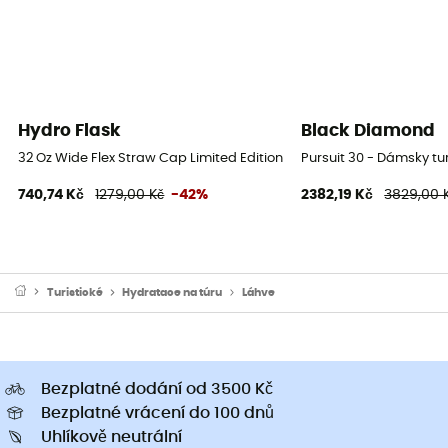
Hydro Flask
Black Diamond
32 Oz Wide Flex Straw Cap Limited Edition - Láhev
Pursuit 30 - Dámsky tu
740,74 Kč
1279,00 Kč
-42%
2382,19 Kč
3829,00 
Turistické
Hydratace na túru
Láhve
Bezplatné dodání od 3500 Kč
Bezplatné vrácení do 100 dnů
Uhlíkově neutrální