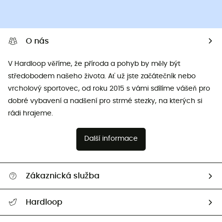
O nás
V Hardloop věříme, že příroda a pohyb by měly být
středobodem našeho života. Ať už jste začátečník nebo
vrcholový sportovec, od roku 2015 s vámi sdílíme vášeň pro
dobré vybavení a nadšení pro strmé stezky, na kterých si
rádi hrajeme.
Další informace
Zákaznická služba
Nápověda a kontakt
Hardloop
Sledovat zásilku
Kdo jsme?