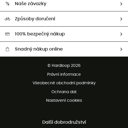
Vrácení zboží a peněz
Naše závazky
HardGuides
Průvodce velikostmi
Naše stopa
Naši Ambasadoři
Způsoby doručení
Second hand
HardGreen
100% bezpečný nákup
Snadný nákup online
Bezplatné dodání od 3500 Kč
© Hardloop 2026
Bezplatné vrácení do 100 dnů
Právní informace
Bezplatná zákaznická služba
Všeobecné obchodní podmínky
Ochrana dat
Nastavení cookies
Další dobrodružství