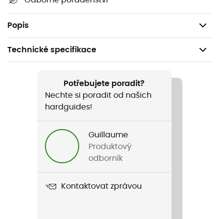
Odborné poradenství
Přenosná — vejde se do ruky
Sport: trail, gravel trasy.
Popis
Technické specifikace
Doporučené pro
Trail
Potřebujete poradit?
Nechte si poradit od našich
Pohlaví
hardguides!
Pánské / Dámské
Guillaume
Název produktu
Produktový
Gelflask
odborník
Objem
Kontaktovat zprávou
150 ml