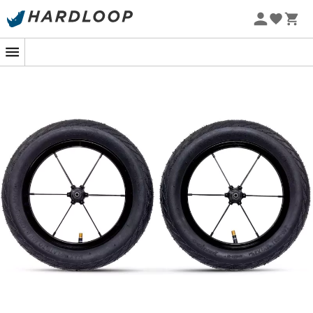
Letní akce 🔥 -5 % EXTRA při nákupu 2 produktů* s kódem
Summer5
-5% Extra - Kód Summer5
V slunném parku, kde se ozývá smích dětí, se nan
odlišuje svou plynulostí a schopností růst se svým
mladým jezdcem. Vstupte do světa
PUKY Next Set 14
,
revoluční sady pneumatik, která promění
nan PUKY
NEXT
ve skutečný závodní stroj schopný přechodu z kol
12″ na 14″. Ideální pro rostoucí děti, tato sada je
skutečným klíčem k větším a vzrušujícím dobrodružstvím.