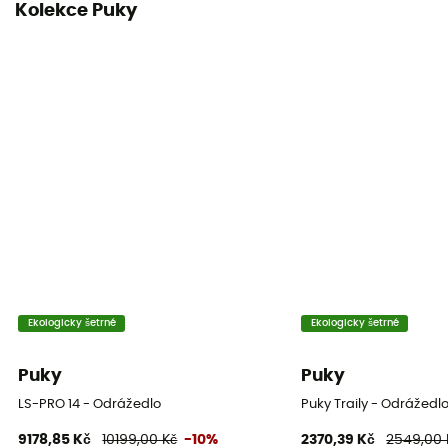
Kolekce Puky
Ekologicky šetrné
Ekologicky šetrné
Puky
Puky
LS-PRO 14 - Odrážedlo
Puky Traily - Odrážedl
9178,85 Kč
10199,00 Kč
-10%
2370,39 Kč
2549,00 