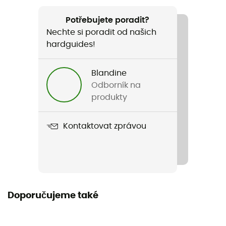
Doporučené pro
Kolo
Potřebujete poradit?
Nechte si poradit od našich
Pohlaví
hardguides!
Dětské
Blandine
Hmotnost
Odborník na
2,4 kg
produkty
Název produktu
Kontaktovat zprávou
Puky Next Set 14
Doporučujeme také