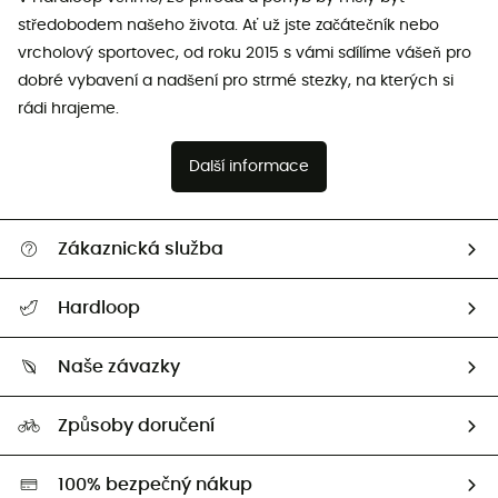
středobodem našeho života. Ať už jste začátečník nebo
vrcholový sportovec, od roku 2015 s vámi sdílíme vášeň pro
dobré vybavení a nadšení pro strmé stezky, na kterých si
rádi hrajeme.
Další informace
Zákaznická služba
Nápověda a kontakt
Hardloop
Sledovat zásilku
Kdo jsme?
Vrácení zboží a peněz
Naše závazky
HardGuides
Průvodce velikostmi
Naše stopa
Naši Ambasadoři
Způsoby doručení
Second hand
HardGreen
100% bezpečný nákup