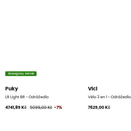
Ekologicky šetrné
Puky
Vici
LR Light BR - Odrážedlo
Vélo 3 en 1 - Odrážedlo
4741,89 Kč
5099,00 Kč
-7%
7629,00 Kč