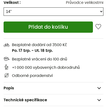
Rozměr kol: 14 palců (≈ 254 mm)
Velikost
:
Průvodce velikostmi
Typ pneumatik: pneumatiky, navrženy pro tlumení
a vynikající trakci
Použití: konverze modelu 12″ na 14″ nebo výměna
Přidat do košíku
opotřebovaných pneumatik
Instalace: kompatibilní s mechanismem FlipChip
Bezplatné dodání od 3500 Kč
pro snadnou adaptaci
Po. 17 Srp.
-
Ut. 18 Srp.
Dodáváno v páru: sada dvou pneumatik/kol, přední
Bezplatné vrácení do 100 dnů
a zadní
+1 000 000 vybavených dobrodruhů
Materiál: pneumatická guma na plastových
Odborné poradenství
ráfcích (dětský segment)
Původ: uznávaná výroba PUKY (Vyrobeno v Evropě)
Popis
Technické specifikace