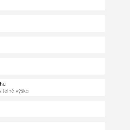
uhu
vitelná výška