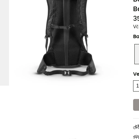
B
3
Vč
B
Ve