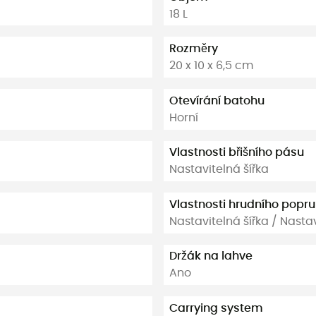
18 L
Rozměry
20 x 10 x 6,5 cm
Otevírání batohu
Horní
Vlastnosti břišního pásu
Nastavitelná šířka
Vlastnosti hrudního popr
Nastavitelná šířka / Nasta
Držák na lahve
Ano
Carrying system