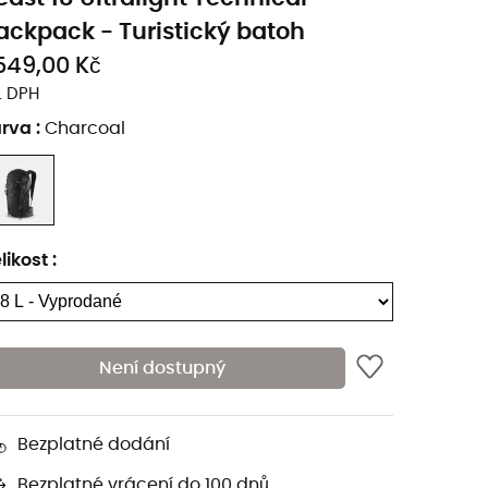
ackpack - Turistický batoh
549,00 Kč
. DPH
arva
:
Charcoal
likost
:
Není dostupný
Bezplatné dodání
Bezplatné vrácení do 100 dnů