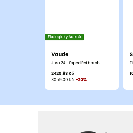
Ekologicky šetrné
Vaude
S
Jura 24 - Expediční batoh
F
2429,83 Kč
1
3059,00 Kč
-20%