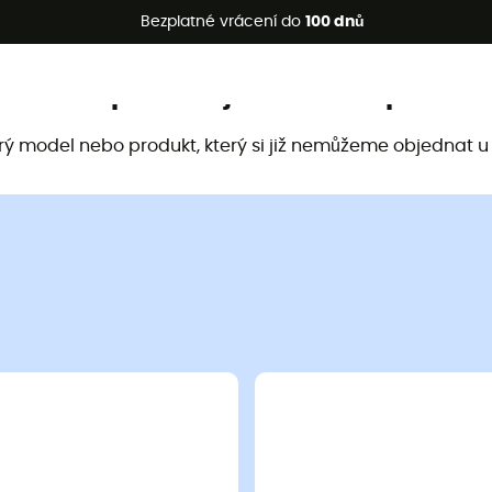
etní akce 🔥 -5 % EXTRA při nákupu 2 produktů* s kódem Summe
Bezplatné vrácení do
100 dnů
Tento produkt již není k dispozici
arý model nebo produkt, který si již nemůžeme objednat u