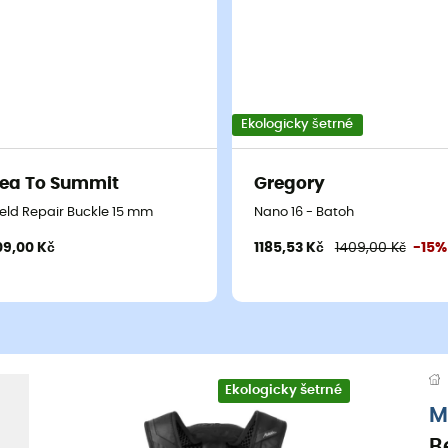
Ekologicky šetrné
ea To Summit
Gregory
ield Repair Buckle 15 mm
Nano 16 - Batoh
09,00 Kč
1185,53 Kč
1409,00 Kč
-15%
Ekologicky šetrné
M
B