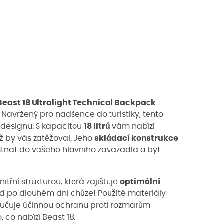
Beast 18 Ultralight Technical Backpack
 Navržený pro nadšence do turistiky, tento
 designu. S kapacitou
18 litrů
vám nabízí
ž by vás zatěžoval. Jeho
skládací konstrukce
stnat do vašeho hlavního zavazadla a být
itřní strukturou, která zajišťuje
optimální
d po dlouhém dni chůze! Použité materiály
ručuje účinnou ochranu proti rozmarům
 co nabízí Beast 18.