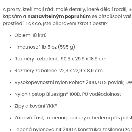
A pro ty, kteří mají rádi malé detaily, které dělají rozdí
kapsám a
nastavitelným popruhům
se přizpůsobí v
prostředí. Tak co, jste připraveni zkrotit bestii?
Objem: 18 litrů
Hmotnost: 1 lb 5 oz (595 g)
Rozměry rozbalené: 50,8 x 25,5 x 16,5 cm
Rozměry zabalené: 22,9 x 22,9 x 8,9 cm
Vysokopevnostní nylon Robic® 210D, UTS povlak, 
Nylon ripstop Bluesign® 100D, PU voděodolnost
Zipy a kování YKK®
Zádová část, ramenní popruhy a bederní pás pol
Lepená nylonová nit 210D s konstrukcí zesílenou z