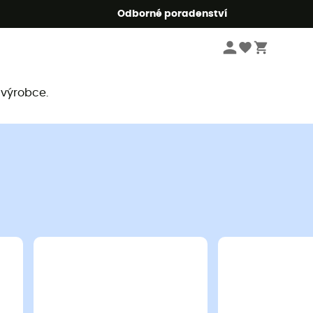
r5
Odborné poradenství
 výrobce.