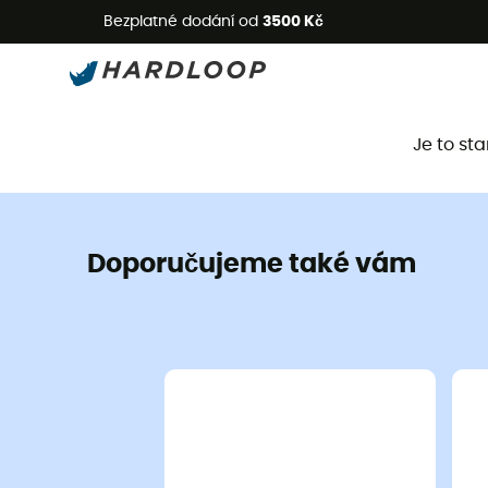
L
Bezplatné dodání od
3500 Kč
Je to st
Doporučujeme také vám