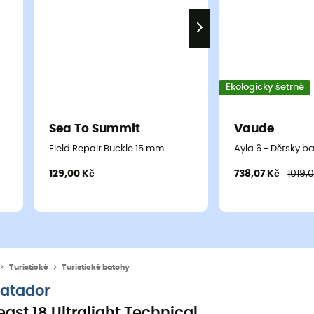
Ekologicky šetrné
Sea To Summit
Vaude
Field Repair Buckle 15 mm
Ayla 6 - Dětsky b
129,00 Kč
738,07 Kč
1019,
Turistické
Turistické batohy
atador
east 18 Ultralight Technical