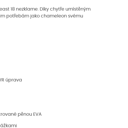
l, Beast 18 nezklame. Díky chytře umístěným
ašim potřebám jako chameleon svému
DWR úprava
strované pěnou EVA
arážkami