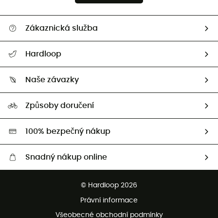
Zákaznická služba
Nápověda a kontakt
Hardloop
Sledovat zásilku
Kdo jsme?
Vrácení zboží a peněz
Naše závazky
HardGuides
Průvodce velikostmi
Naše stopa
Naši Ambasadoři
Způsoby doručení
Second hand
HardGreen
100% bezpečný nákup
Snadný nákup online
Bezplatné dodání od 3500 Kč
© Hardloop 2026
Bezplatné vrácení do 100 dnů
Právní informace
Bezplatná zákaznická služba
Všeobecné obchodní podmínky