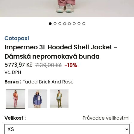
Středové zapínání Aquaguard
Dvousměrně pružná konstrukce pro pohyb
2 bezpečné kapsy na ruce a 1 bezpečná náprsní
kapsa
Cotopaxi
Impermeo 3L Hooded Shell Jacket -
Sbalitelná (vejde se do pravé kapsy nositele)
Dámská nepromokavá bunda
Vnitřní bouřková klopa vpředu uprostřed
5773,97 Kč
7139,00 Kč
-19%
Vč. DPH
Zipy pod pažemi pro snadné větrání
Barva
:
Faded Brick And Rose
Náprsní kapsa se zipem Aquaguard
Nastavitelná kapuce, lem a manžety
Laminovaný kšilt na kapuci
Velikost
:
Průvodce velikostmi
Kapsy ze síťoviny pro dodatečné větrání
Povrch: 100 % rPET (recyklovaný plastový odpad po