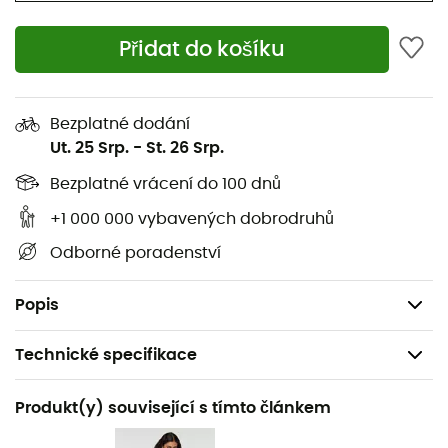
spotřebě)
Přidat do košíku
Laminace: TPU
Zadní část: jednoduchý úplet 100 % polyester
Bezplatné dodání
C0 WR
Ut. 25 Srp.
-
St. 26 Srp.
Voděodolnost a prodyšnost 10k/10k
Bezplatné vrácení do 100 dnů
+1 000 000 vybavených dobrodruhů
125 g/m²
Odborné poradenství
Vyrobeno bez záměrně přidaných chemikálií PFAS
Standardní střih
Popis
Technické specifikace
Doporučené pro
Produkt(y) související s tímto článkem
Pěší turistika / Trekking