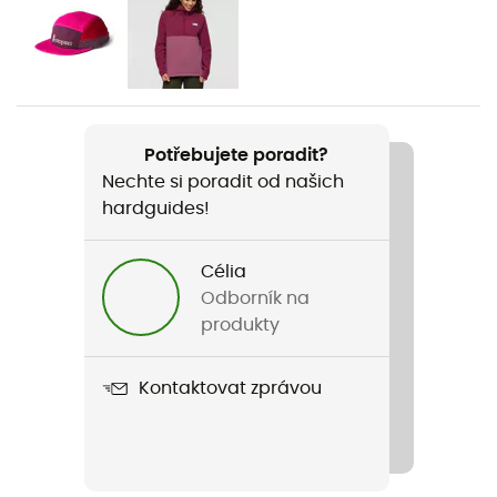
Pohlaví
Dámské
Název produktu
Impermeo 3L Hooded Shell Jacket
Potřebujete poradit?
Nechte si poradit od našich
Konstrukce oděvu
hardguides!
3 vrstvy
Nepromokavost
Célia
Ano
Odborník na
produkty
Úroveň Schmerber
10 000 mm
Kontaktovat zprávou
Úroveň prodyšnosti
10 000 g/m²/24 h