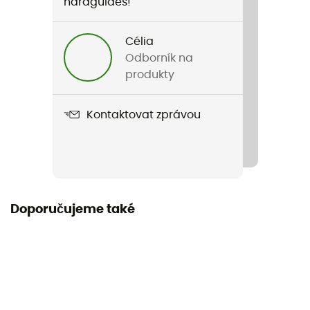
Pohlaví
hardguides!
Pánské / Dámské
Célia
Hmotnost
Odborník na
63 g
produkty
Název produktu
Kontaktovat zprávou
Carryabiner
Nosnost ve vedlejší ose
9 kN
Nosnost s otevřenou západkou
Doporučujeme také
10 kN
Rozměry
120 x 75 mm
Průměr otvoru