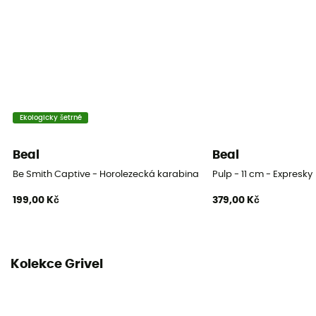
27 mm
Certifikace
CE EN12275-class B / UIAA 121
Návod
Přečtěte si příbalový leták
Ekologicky šetrné
Prohlášení o shodě
Beal
Beal
Zobrazit prohlášení o shodě
Be Smith Captive - Horolezecká karabina
Pulp - 11 cm - Expresky
199,00 Kč
379,00 Kč
Individuální ochranné vybavení
PPE - Category 3
Odolnost Velké Osi
Kolekce Grivel
25 kN
Systém zamykání