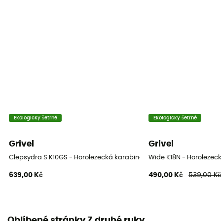
Fil
Ekologicky šetrné
Ekologicky šetrné
Grivel
Grivel
Clepsydra S K10GS - Horolezecká karabina
Wide K18N - Horolezec
639,00 Kč
490,00 Kč
539,00 K
Oblíbené stránky Z druhé ruky