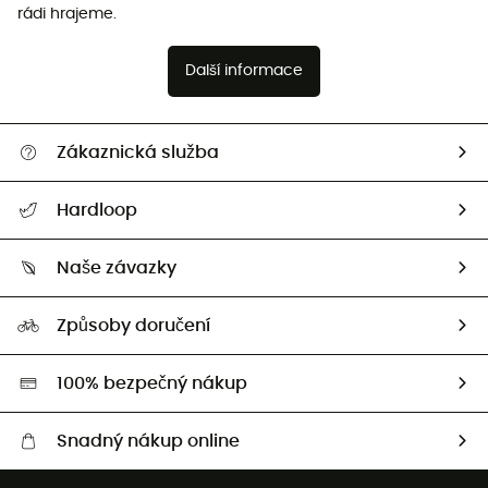
rádi hrajeme.
Další informace
Zákaznická služba
Nápověda a kontakt
Hardloop
Sledovat zásilku
Kdo jsme?
Vrácení zboží a peněz
Naše závazky
HardGuides
Průvodce velikostmi
Naše stopa
Naši Ambasadoři
Způsoby doručení
Second hand
HardGreen
100% bezpečný nákup
Snadný nákup online
Bezplatné dodání od 3500 Kč