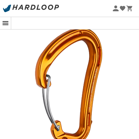
Letní akce 🔥 -5 % EXTRA při nákupu 2 produktů* s kódem
Summer5
-5% Extra - Kód Summer5