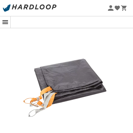
Letní akce 🔥 -5 % EXTRA při nákupu 2 produktů* s kódem
Summer5
Jste uprostřed přírody, připraveni strávit noc pod
hvězdami. Než se ale zachumláte do svého spacáku,
ujistěte se, že je váš stan dobře chráněn pomocí
Footprint Copper Spur UL2 XL
od Big Agnes. Díky této
podložce váš přístřešek odolá nepříznivým vlivům