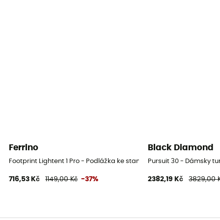
Ferrino
Black Diamond
Footprint Lightent 1 Pro - Podlážka ke stanu
Pursuit 30 - Dámsky tu
716,53 Kč
1149,00 Kč
-37%
2382,19 Kč
3829,00 