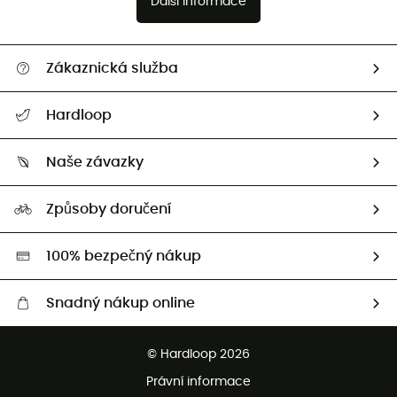
Další informace
Zákaznická služba
Nápověda a kontakt
Hardloop
Sledovat zásilku
Kdo jsme?
Vrácení zboží a peněz
Naše závazky
HardGuides
Průvodce velikostmi
Naše stopa
Naši Ambasadoři
Způsoby doručení
Second hand
HardGreen
100% bezpečný nákup
Snadný nákup online
Bezplatné dodání od 3500 Kč
© Hardloop 2026
Bezplatné vrácení do 100 dnů
Právní informace
Bezplatná zákaznická služba