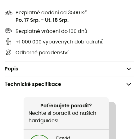
Kompatibilita: Copper Spur UL2 XL vybavené
sponami Tiplok™
Bezplatné dodání od 3500 Kč
Po. 17 Srp.
-
Ut. 18 Srp.
Materiály: Tkanina Hyperbead, Nylon Ripstop 30D s
povlakem ze silikonu a polyuretanu, bez PFAS
Bezplatné vrácení do 100 dnů
+1 000 000 vybavených dobrodruhů
Voděodolnost: 1500 mm
Odborné poradenství
Velikost balení: 10 x 11,5 x 2,5 cm
Hmotnost: 170 g
Popis
Technické specifikace
Doporučené pro
Pěší turistika / Trekking / Bivakování
Potřebujete poradit?
Nechte si poradit od našich
Pohlaví
hardguides!
Pánské / Dámské
David