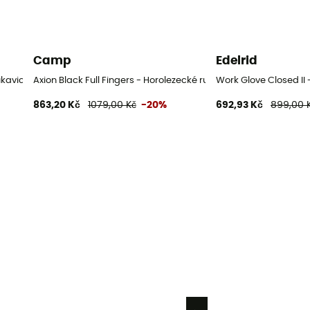
Camp
Edelrid
ukavice
Axion Black Full Fingers - Horolezecké rukavice
Work Glove Closed II 
863,20 Kč
1079,00 Kč
-20%
692,93 Kč
899,00 