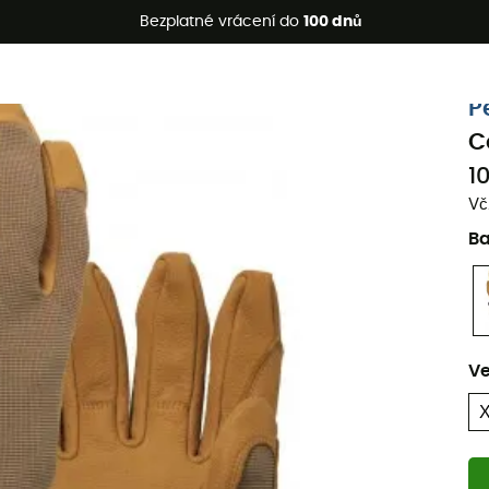
etní akce 🔥 -5 % EXTRA při nákupu 2 produktů* s kódem Summe
Bezplatné vrácení do
100 dnů
P
C
1
Vč
B
Ve