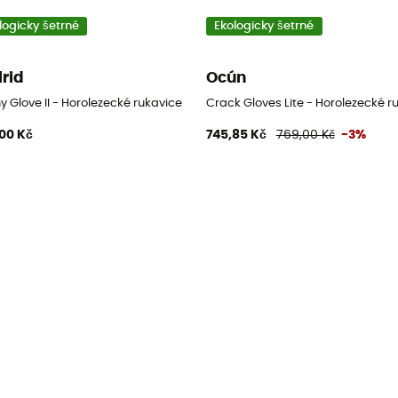
logicky šetrné
Ekologicky šetrné
lrid
Ocún
y Glove II - Horolezecké rukavice
Crack Gloves Lite - Horolezecké r
00 Kč
745,85 Kč
769,00 Kč
-3%