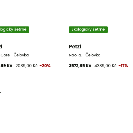
logicky šetrné
Ekologicky šetrné
zl
Petzl
 Core - Čelovka
Nao RL - Čelovka
,69 Kč
2039,00 Kč
-20%
3572,85 Kč
4339,00 Kč
-17%
y