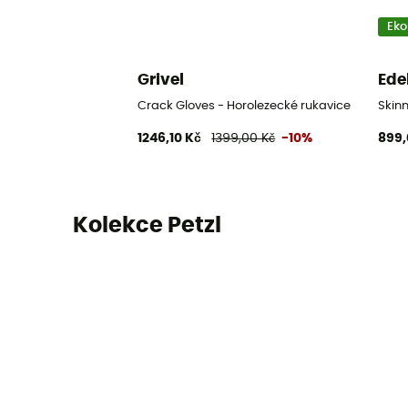
Eko
Grivel
Ede
Crack Gloves - Horolezecké rukavice
Skinn
1246,10 Kč
1399,00 Kč
-10%
899,
Kolekce Petzl