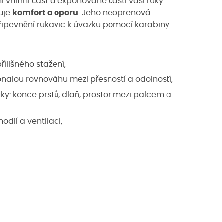
 vnitřní část a exponované části vaší ruky.
uje
komfort a oporu
. Jeho neoprenová
řipevnění rukavic k úvazku pomocí karabiny.
řílišného stažení,
nalou rovnováhu mezi přesností a odolností,
ky: konce prstů, dlaň, prostor mezi palcem a
dlí a ventilaci,