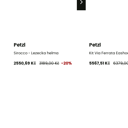
Petzl
Petzl
Sirocco - Lezecka helma
Kit Via Ferrata Easho
2550,69 Kč
3189,00 Kč
-20%
5567,51 Kč
6379,00