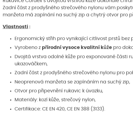
Rukavice Cordex s dvojitou vrstvou kůže dokonale chrání
Zadní část z prodyšného strečového nylonu vám poskyt
manžeta má zapínání na suchý zip a chytrý otvor pro p
Vlastnosti
:
Ergonomický střih pro vynikající citlivost prstů bez p
Vyrobeno z
přírodní vysoce kvalitní kůže
pro doko
Dvojitá vrstva odolné kůže pro exponované části ru
ukazováčkem,
Zadní část z prodyšného strečového nylonu pro poho
Neoprenová manžeta se zapínáním na suchý zip,
Otvor pro připevnění rukavic k úvazku,
Materiály: kozí kůže, strečový nylon,
Certifikace: CE EN 420, CE EN 388 (3133).