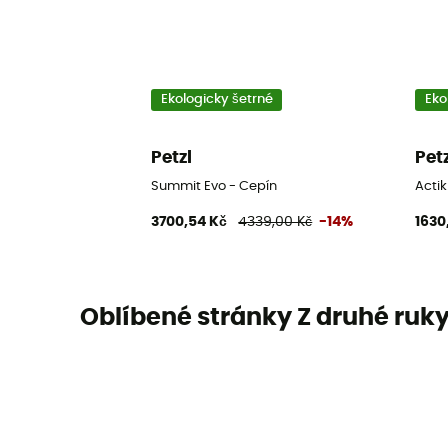
Ekologicky šetrné
Eko
Petzl
Pet
Summit Evo - Cepín
Actik
3700,54 Kč
4339,00 Kč
-14%
1630
Oblíbené stránky Z druhé ruk