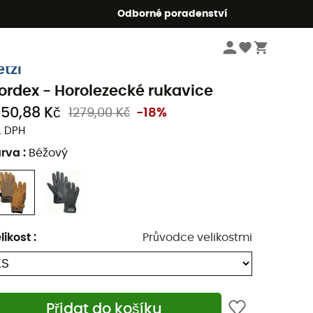
r5
Odborné poradenství
Pánske oblečeni a doplňky
Pánské oblečení
Pánské rukavice a palčáky
etzl
ordex - Horolezecké rukavice
050,88 Kč
1279,00 Kč
-18%
. DPH
arva
:
Béžový
likost
:
Průvodce velikostmi
Přidat do košíku