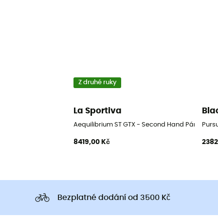
Z druhé ruky
La Sportiva
Bla
Aequilibrium ST GTX - Second Hand Pánské hor
Pursu
8419,00 Kč
2382
Bezplatné dodání od 3500 Kč