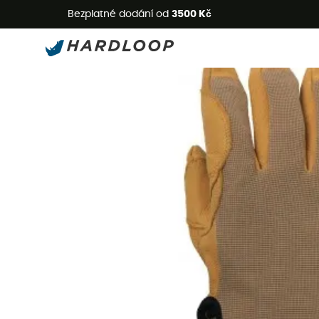
L
Bezplatné dodání od
3500 Kč