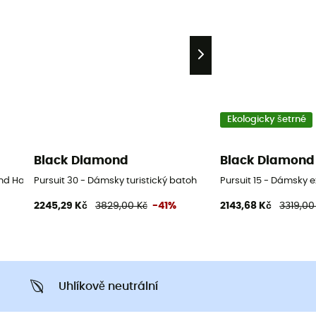
Ekologicky šetrné
Black Diamond
Black Diamond
d Hand Pánské nízké turistické boty - Béžový - 43
Pursuit 30 - Dámsky turistický batoh
Pursuit 15 - Dámsky 
2245,29 Kč
3829,00 Kč
-41%
2143,68 Kč
3319,00
Uhlíkově neutrální