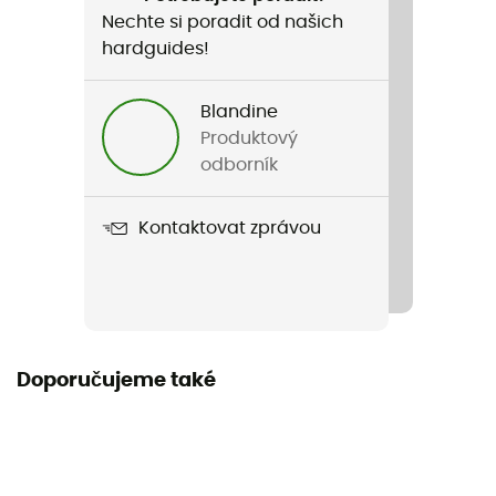
Nechte si poradit od našich
Název produktu
hardguides!
Dagger Osmo 3P
Label
Blandine
Bluesign
Produktový
odborník
Sezona
3sezonní
Kontaktovat zprávou
Kapacita
3 osoby
Samonosné
Doporučujeme také
Ano
Rozměry po složení
51 x 16 x 9 cm