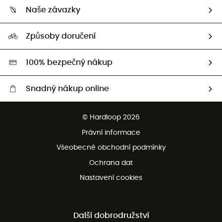
Kdo jsme?
Vrácení zboží a peněz
Naše závazky
HardGuides
Průvodce velikostmi
Naše stopa
Naši Ambasadoři
Způsoby doručení
Second hand
HardGreen
100% bezpečný nákup
Snadný nákup online
Bezplatné dodání od 3500 Kč
© Hardloop 2026
Bezplatné vrácení do 100 dnů
Právní informace
Bezplatná zákaznická služba
Všeobecné obchodní podmínky
Ochrana dat
Nastavení cookies
Další dobrodružství