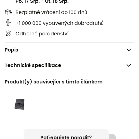
Po. 17 Srp.
-
Ut. 18 Srp.
Součástí je Divvy™ vak.
Bezplatné vrácení do 100 dnů
+1 000 000 vybavených dobrodruhů
Součástí je Landing Zone™.
Odborné poradenství
Součástí je sada na opravu tyčí.
Součástí je napínací šňůra.
Popis
Technické specifikace
Doporučené pro
Produkt(y) související s tímto článkem
Pěší turistika / Trekking / Bivakování
Pohlaví
Pánské / Dámské
Hmotnost
1 740 g
Potřebujete poradit?