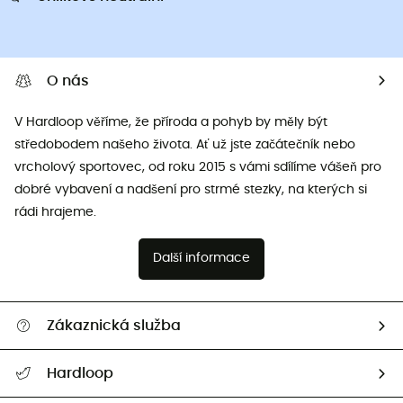
O nás
V Hardloop věříme, že příroda a pohyb by měly být
středobodem našeho života. Ať už jste začátečník nebo
vrcholový sportovec, od roku 2015 s vámi sdílíme vášeň pro
dobré vybavení a nadšení pro strmé stezky, na kterých si
rádi hrajeme.
Další informace
Zákaznická služba
Nápověda a kontakt
Hardloop
Sledovat zásilku