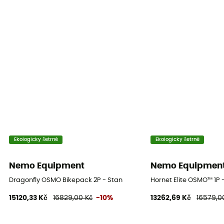
Těsnost podlážky (mm)
2 000 mm
Materiály tropika
OSMO™ Ripstop
Materiály místnosti
OSMO™ Ripstop
Materiály podlážky
OSMO™ Ripstop
Ekologicky šetrné
Ekologicky šetrné
Podložka
Nezahrnuto
Nemo Equipment
Nemo Equipmen
Dragonfly OSMO Bikepack 2P - Stan
Hornet Elite OSMO™ 1P 
15120,33 Kč
16829,00 Kč
-10%
13262,69 Kč
16579,0