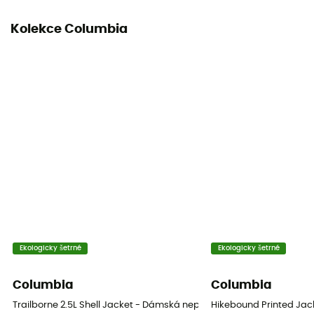
Kapuce
Kolekce Columbia
Ano
Kapsy
2 kieszenie
Materiály
[main] 100 % recycled polyester
Ventilační zipy
Ano
Ekologicky šetrné
Ekologicky šetrné
Columbia
Columbia
Trailborne 2.5L Shell Jacket - Dámská nepromokavá bunda
Hikebound Printed Ja