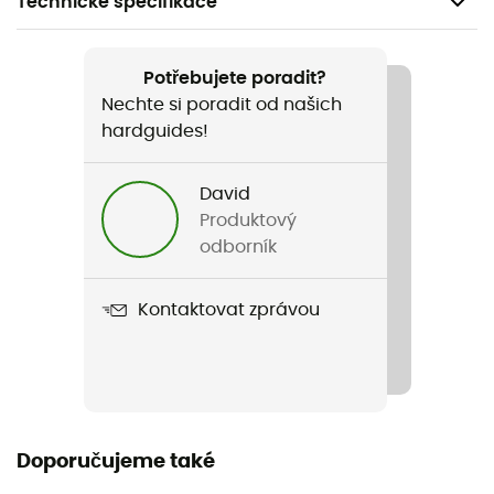
Technické specifikace
Doporučené pro
Pěší turistika / Sportovní lezení / Trekking / Cestování
Potřebujete poradit?
Nechte si poradit od našich
Pohlaví
hardguides!
Dámské
David
Hmotnost
Produktový
515 g
odborník
Název produktu
Kontaktovat zprávou
Northwest Explorer 3L Shell
Konstrukce oděvu
3 vrstvy
Membrána
Doporučujeme také
Omni-Tech™