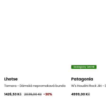
Použité technologie
Omni-Tech™
Nepromokavost
Ano
Větrovka
Ano
Střih
Standardní
Ekologicky šetrné
Label
Lhotse
Patagonia
Recyklované
Tamara - Dámská nepromokavá bunda
W's Houdini Rock Jkt
1426,53 Kč
2039,00 Kč
-30%
4999,00 Kč
Tepelná ochrana
Ne