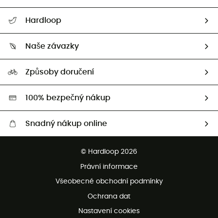
Nápověda a kontakt
Hardloop
Sledovat zásilku
Kdo jsme?
Vrácení zboží a peněz
Naše závazky
HardGuides
Průvodce velikostmi
Naše stopa
Naši Ambasadoři
Způsoby doručení
Second hand
HardGreen
100% bezpečný nákup
Snadný nákup online
Bezplatné dodání od 3500 Kč
© Hardloop 2026
Bezplatné vrácení do 100 dnů
Právní informace
Bezplatná zákaznická služba
Všeobecné obchodní podmínky
Ochrana dat
Nastavení cookies