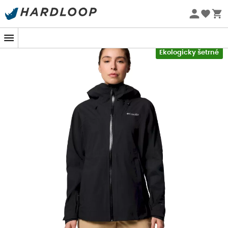
Letní akce 🔥 -5 % EXTRA při nákupu 2 produktů* s kódem
Summer5
-5% Extra - Kód Summer5
Ekologicky šetrné
Připravená čelit rozmarům počasí během vašich túr,
nepromokavá bunda Northwest Explorer 3L Shell
pro
ženy
od
Columbia
je vaším ideálním spojencem pro
zůstat v suchu. Ať už jste na horských stezkách nebo v
hlubokém lese, tato bunda je navržena tak, aby vás
chránila před nepřízní počasí a zároveň vám nabízela
optimální pohodlí. S ní se dešti postavíte s úsměvem!
Tato
třívrstvá bunda
je
hardshell
, která integruje
technologii Omni-Tech™
, zaručující výjimečnou