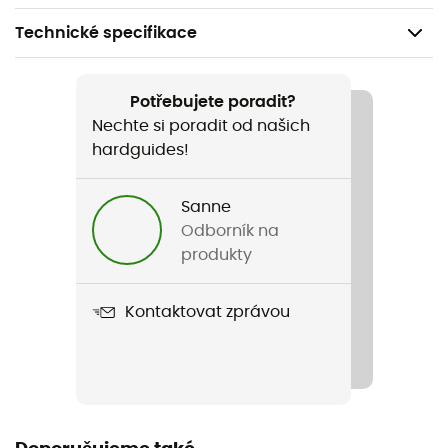
Technické specifikace
Doporučené pro
Pěší turistika / Běžné použití
Potřebujete poradit?
Nechte si poradit od našich
Pohlaví
hardguides!
Pánské
Sanne
Název produktu
Odborník na
Polaire Microfibre T-Kit Sans Manche Fermeture Éclair
produkty
Střih
Kontaktovat zprávou
Standardní
Kapuce
Ne
Kapsy