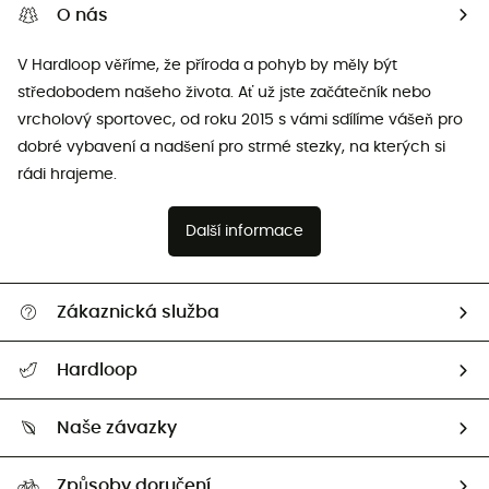
O nás
V Hardloop věříme, že příroda a pohyb by měly být
středobodem našeho života. Ať už jste začátečník nebo
vrcholový sportovec, od roku 2015 s vámi sdílíme vášeň pro
dobré vybavení a nadšení pro strmé stezky, na kterých si
rádi hrajeme.
Další informace
Zákaznická služba
Nápověda a kontakt
Hardloop
Sledovat zásilku
Kdo jsme?
Vrácení zboží a peněz
Naše závazky
HardGuides
Průvodce velikostmi
Naše stopa
Naši Ambasadoři
Způsoby doručení