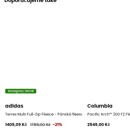
Doporučujeme také
2 kieszenie
Materiály
100 % polyester
Vlastnost oděvu
Izolační
Ekologicky šetrné
adidas
Columbia
Terrex Multi Full-Zip Fleece - Pánská fleesová mikina
Pacific Arch™ 200 FZ F
1405,09 Kč
1789,00 Kč
-21%
2549,00 Kč