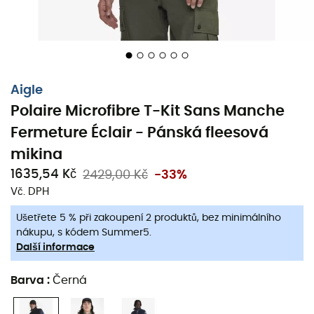
Aigle
Polaire Microfibre T-Kit Sans Manche
Fermeture Éclair - Pánská fleesová
Když zima ukazuje svou tvář a touha uniknout vás láká,
mikina
pánská fleesová mikina bez rukávů Microfibre T-Kit
od
Aigle
je vaším ideálním spojencem. Ať už jste na túře
1635,54 Kč
2429,00 Kč
-33%
nebo jen hledáte pohodlí u krbu, tato fleesová mikina se
Vč. DPH
dokáže přizpůsobit vašemu tempu s elegancí.
Ušetřete 5 % při zakoupení 2 produktů, bez minimálního
Díky své
mikrovláknové tkanině
vám slibuje příjemné
nákupu, s kódem Summer5.
Další informace
teplo a komfort, přičemž zůstává lehká jako pírko.
Praktický zip nabízí přizpůsobitelnou ventilaci, ideální pro
Barva
:
Černá
přizpůsobení se změnám teploty během vašich
dobrodružství. Skvělá volba pro milovníky adrenalinu a