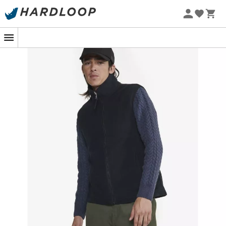
Letní akce 🔥 -5 % EXTRA při nákupu 2 produktů* s kódem
Summer5
-5% Extra - Kód Summer5