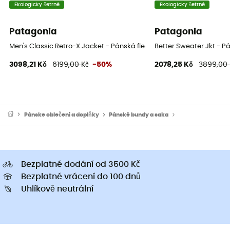
Ekologicky šetrné
Ekologicky šetrné
Patagonia
Patagonia
Men's Classic Retro-X Jacket - Pánská fleesová mikina
Better Sweater Jkt - P
3098,21 Kč
6199,00 Kč
-50%
2078,25 Kč
3899,00 
Pánske oblečeni a doplňky
Pánské bundy a saka
Pánské sportovní 
Bezplatné dodání od 3500 Kč
Bezplatné vrácení do 100 dnů
Uhlíkově neutrální