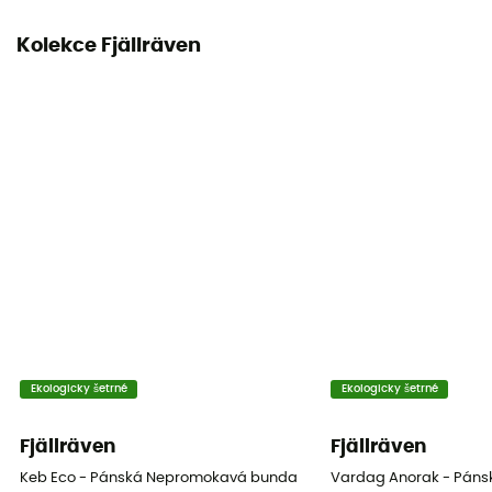
Tepelná ochrana
Kolekce Fjällräven
Ano
Kapuce
Ano
Kapsy
4 kieszeni
Materiály
[insulation] 100% recycled polyester / [principale] 79
% polyester recyclé - 21 % polyuréthane / [doublure]
100 % polyamide recyclé
Ekologicky šetrné
Ekologicky šetrné
Ventilační zipy
Ne
Fjällräven
Fjällräven
Keb Eco - Pánská Nepromokavá bunda
Vardag Anorak - Pán