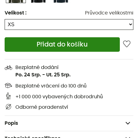
Náprsní kapsa na zip
Velikost
:
Průvodce velikostmi
Boční kapsy
Vnitřní kapsa
Obousměrný zip
Přidat do košíku
Nastavitelné manžety
Ekologicky šetrná výroba
Bezplatné dodání
Po. 24 Srp.
-
Ut. 25 Srp.
Vodoodpudivá úprava bez PFAS
Bezplatné vrácení do 100 dnů
Vnější tkanina: 79 % recyklovaný polyester, 21 %
+1 000 000 vybavených dobrodruhů
polyuretan
Odborné poradenství
Podšívka: 100% recyklovaný polyamid
Izolace: 100% recyklovaný polyester
Popis