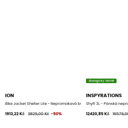
Použité technologie
Hydratic
Nepromokavost
Ano
Úroveň prodyšnosti
10 000 g/m²/24 h
Větrovka
Ano
Ekologicky šetrné
Střih
ION
INSPYRATIONS
Standardní
Bike Jacket Shelter Lite - Nepromokavá bunda
Shyft 3L - Pánská ne
1913,22 Kč
3829,00 Kč
-50%
12420,85 Kč
16579,0
Label
Recyklované / PFC-Free