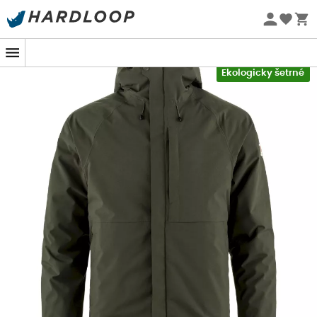
Letní akce 🔥 -5 % EXTRA při nákupu 2 produktů* s kódem
Summer5
-5% Extra - Kód Summer5
Ekologicky šetrné
Ať už se vydáte na túru do srdce norských lesů nebo se
procházíte po bretaňském pobřeží,
nepromokavá
bunda Fjällräven High Coast Hydratic Padded Trail
Jacket
je ideálním společníkem pro milovníky přírody a
výletů i v chladném počasí. Navržena pro dobrodruhy,
kteří si nenechávají počasím diktovat svůj program, tato
bunda pro
muže
spojuje
komfort
,
funkčnost
a
respekt
k životnímu prostředí
. Ať už dobýváte vrcholy nebo si
užíváte klidnou procházku venku, tato bunda vás udrží v
suchu a pohodlí.Spojením
nepromokavé membrány
a
lehkého zateplení
poskytuje vynikající
ochranu proti
dešti
a zároveň zachovává optimální
prodyšnost
a