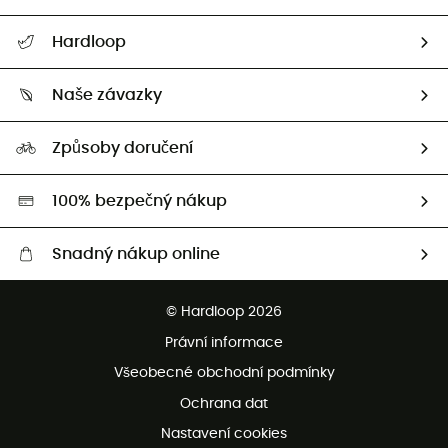
Nápověda a kontakt
Hardloop
Sledovat zásilku
Kdo jsme?
Vrácení zboží a peněz
Naše závazky
HardGuides
Průvodce velikostmi
Naše stopa
Naši Ambasadoři
Způsoby doručení
Second hand
HardGreen
100% bezpečný nákup
Snadný nákup online
Bezplatné dodání od 3500 Kč
© Hardloop 2026
Bezplatné vrácení do 100 dnů
Právní informace
Bezplatná zákaznická služba
Všeobecné obchodní podmínky
Ochrana dat
Nastavení cookies