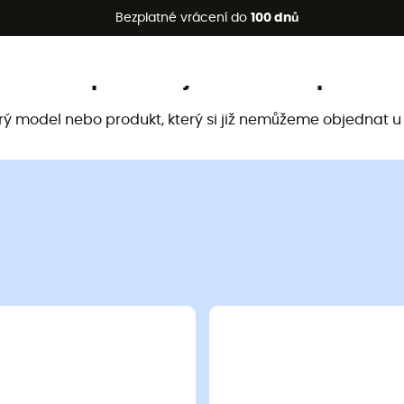
etní akce 🔥 -5 % EXTRA při nákupu 2 produktů* s kódem Summe
Bezplatné vrácení do
100 dnů
Tento produkt již není k dispozici
arý model nebo produkt, který si již nemůžeme objednat u