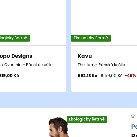
logicky šetrné
Ekologicky šetrné
opo Designs
Kavu
irt Overshirt - Pánská košile
The Jam - Pánská košile
319,00 Kč
892,13 Kč
1659,00 Kč
-46%
Ekologicky šetrné
P
B