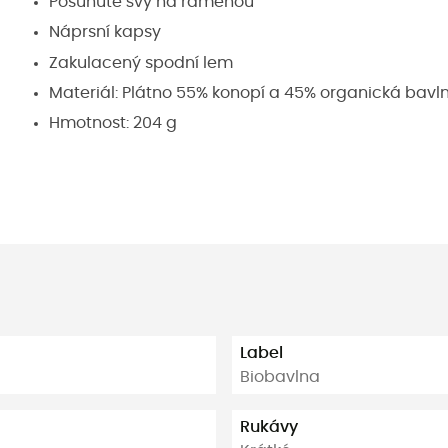
Posunuté švy na ramenou
Náprsní kapsy
Zakulacený spodní lem
Materiál: Plátno 55% konopí a 45% organická bavln
Hmotnost: 204 g
Label
Biobavlna
Rukávy