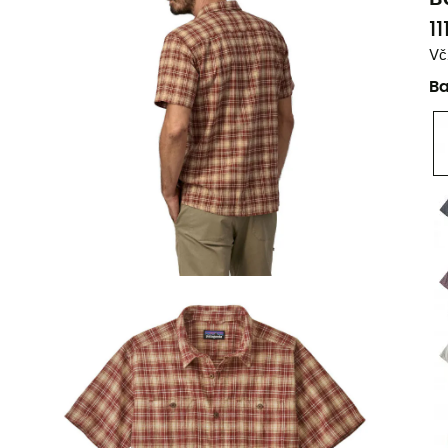
11
Vč
B