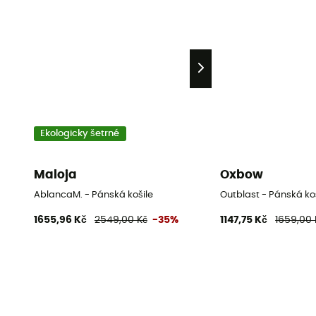
Ekologicky šetrné
Maloja
Oxbow
AblancaM. - Pánská košile
Outblast - Pánská ko
1655,96 Kč
2549,00 Kč
-35%
1147,75 Kč
1659,00 