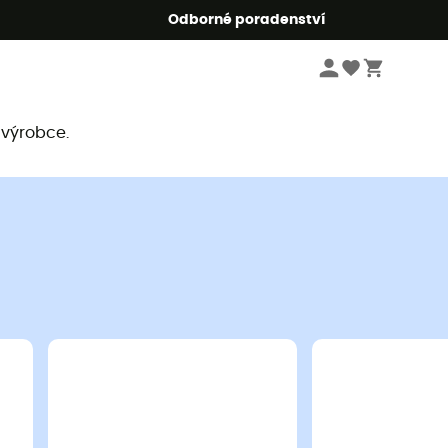
r5
Odborné poradenství
 výrobce.