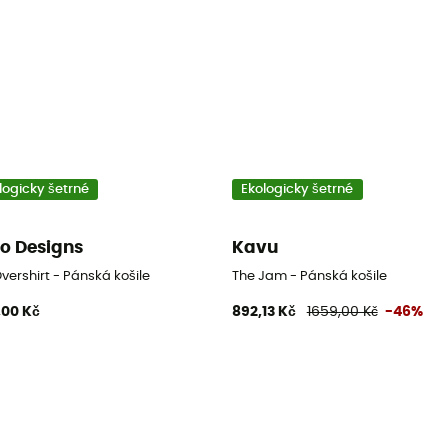
logicky šetrné
Ekologicky šetrné
o Designs
Kavu
Overshirt - Pánská košile
The Jam - Pánská košile
,00 Kč
892,13 Kč
1659,00 Kč
-46%