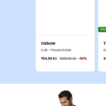
Eko
Oxbow
T
Colk - Pánská košile
D
764,50 Kč
1529,00 Kč
-50%
3