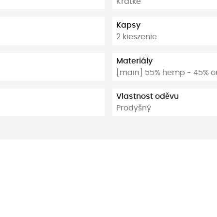
Krátké
Kapsy
2 kieszenie
Materiály
[main] 55% hemp - 45% o
Vlastnost oděvu
Prodyšný