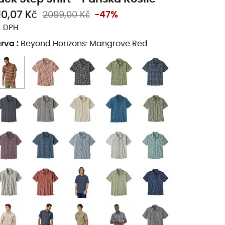
10,07 Kč
2099,00 Kč
-47%
. DPH
arva
:
Beyond Horizons: Mangrove Red