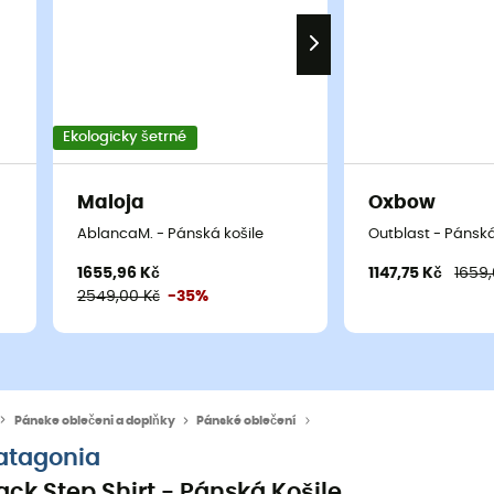
Ekologicky šetrné
Maloja
Oxbow
AblancaM. - Pánská košile
Outblast - Pánská
1655,96 Kč
1147,75 Kč
1659,
2549,00 Kč
-35%
Pánske oblečeni a doplňky
Pánské oblečení
Pánské košile
atagonia
ack Step Shirt - Pánská Košile