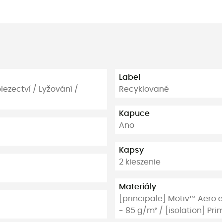
Label
olezectví / Lyžování /
Recyklované
Kapuce
Ano
Kapsy
2 kieszenie
Materiály
[principale] Motiv™ Aero 
- 85 g/m² / [isolation] Pr