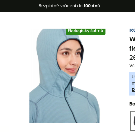
etní akce 🔥 -5 % EXTRA při nákupu 2 produktů* s kódem Summe
Bezplatné vrácení do
100 dnů
-5% Extra - Kód Summer5
R
Ekologicky šetrné
W
f
2
Vč
U
m
D
B