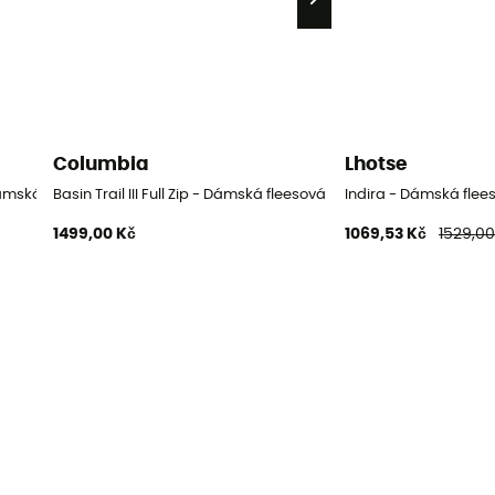
Columbia
Lhotse
Dámská fleesová mikina
Basin Trail III Full Zip - Dámská fleesová mikina
Indira - Dámská flee
1499,00 Kč
1069,53 Kč
1529,00