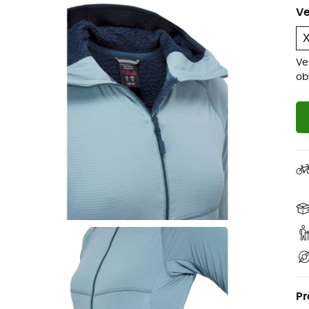
Ve
Ve
ob
Pr