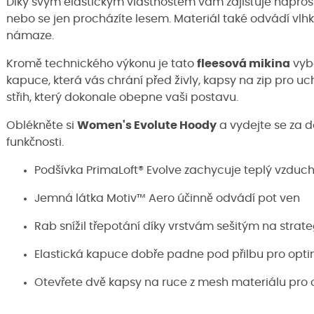
Díky svým elastickým vlastnostem vám zajišťuje naprost
nebo se jen procházíte lesem. Materiál také odvádí vlhkos
námaze.
Kromě technického výkonu je tato
fleesová mikina
vyb
kapuce, která vás chrání před živly, kapsy na zip pro u
střih, který dokonale obepne vaši postavu.
Oblékněte si
Women's Evolute Hoody
a vydejte se za 
funkčnosti.
Podšívka PrimaLoft® Evolve zachycuje teplý vzduch
Jemná látka Motiv™ Aero účinně odvádí pot ven
Rab snížil třepotání díky vrstvám sešitým na stra
Elastická kapuce dobře padne pod přilbu pro opti
Otevřete dvě kapsy na ruce z mesh materiálu pro o