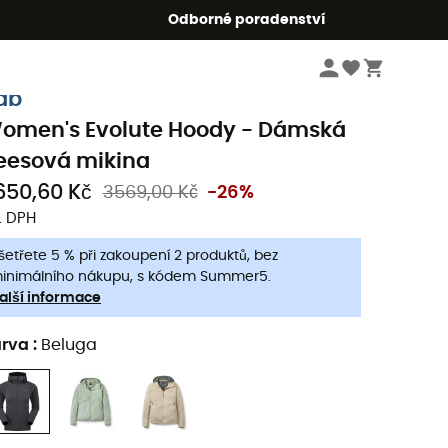
r5
Odborné poradenství
Dámske oblečeni a doplňky
Dámské bundy a saka
Dámské sportovní a f
ab
omen's Evolute Hoody - Dámská
leesová mikina
650,60 Kč
3569,00 Kč
-26%
. DPH
šetřete 5 % při zakoupení 2 produktů, bez
inimálního nákupu, s kódem Summer5.
alší informace
arva
:
Beluga