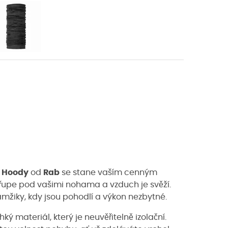
 Hoody
od
Rab
se stane vaším cenným
í křupe pod vašimi nohama a vzduch je svěží.
mžiky, kdy jsou pohodlí a výkon nezbytné.
ký materiál, který je neuvěřitelně izolační.