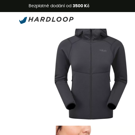
L
Bezplatné dodání od
3500 Kč