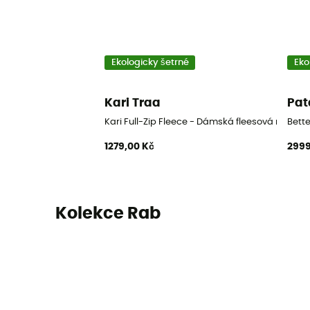
Ekologicky šetrné
Eko
Kari Traa
Pat
Kari Full-Zip Fleece - Dámská fleesová mikina
Bett
1279,00 Kč
2999
Kolekce Rab