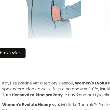
brazit vše
Když se zvedne vítr a teploty klesnou,
Women's Evolute
spojencem. Představte si, že jste na podzimní túře, list
Tato
fleesová mikina pro ženy
je navržena pro tyto oka
Women's Evolute Hoody
využívá látku Thermic™ Pro, leh