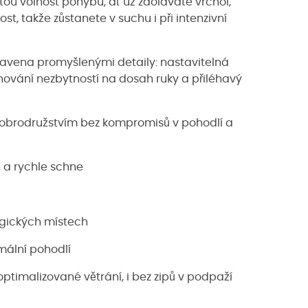
ou volnost pohybu, ať už zdoláváte vrchol,
t, takže zůstanete v suchu i při intenzivní
avena promyšlenými detaily: nastavitelná
chování nezbytností na dosah ruky a přiléhavý
dobrodružstvím bez kompromisů v pohodlí a
 a rychle schne
tegických místech
mální pohodlí
ptimalizované větrání, i bez zipů v podpaží