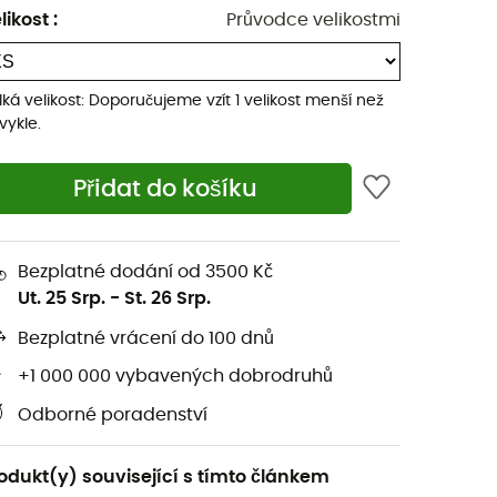
likost
:
Průvodce velikostmi
lká velikost: Doporučujeme vzít 1 velikost menší než
vykle.
Přidat do košíku
Bezplatné dodání od 3500 Kč
Ut. 25 Srp.
-
St. 26 Srp.
Bezplatné vrácení do 100 dnů
+1 000 000 vybavených dobrodruhů
Odborné poradenství
odukt(y) související s tímto článkem