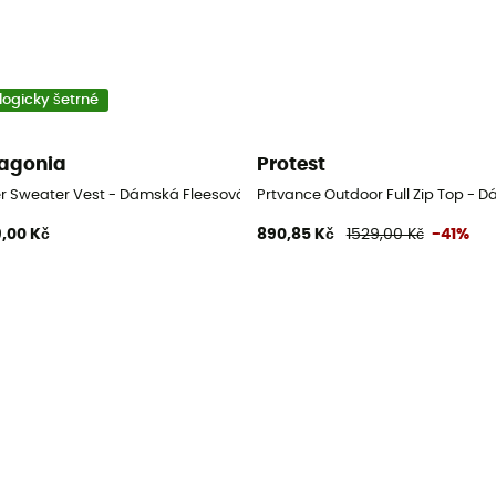
logicky šetrné
agonia
Protest
er Sweater Vest - Dámská Fleesová mikina
Prtvance Outdoor Full Zip Top - 
,00 Kč
890,85 Kč
1529,00 Kč
-41%