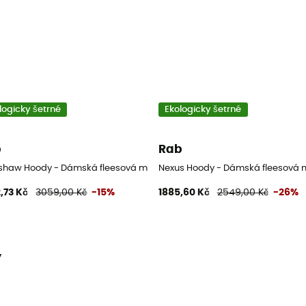
logicky šetrné
Ekologicky šetrné
b
Rab
haw Hoody - Dámská fleesová mikina
Nexus Hoody - Dámská fleesová 
,73 Kč
3059,00 Kč
-15%
1885,60 Kč
2549,00 Kč
-26%
y