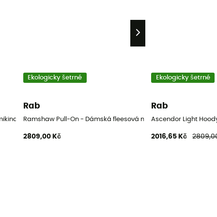
Ekologicky šetrné
Ekologicky šetrné
Rab
Rab
mikina
Ramshaw Pull-On - Dámská fleesová mikina
Ascendor Light Hood
2809,00 Kč
2016,65 Kč
2809,0