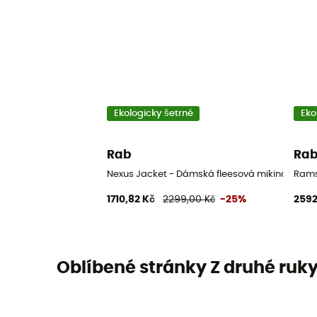
Ekologicky šetrné
Eko
Rab
Ra
Nexus Jacket - Dámská fleesová mikina
Rams
1710,82 Kč
2299,00 Kč
-25%
2592
Oblíbené stránky Z druhé ruk