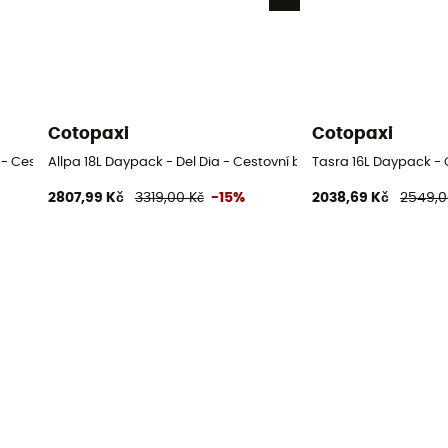
Cotopaxi
Cotopaxi
k - Cestovní batoh
Allpa 18L Daypack - Del Dia - Cestovní batoh
Tasra 16L Daypack - 
2807,99 Kč
3319,00 Kč
-15%
2038,69 Kč
2549,0