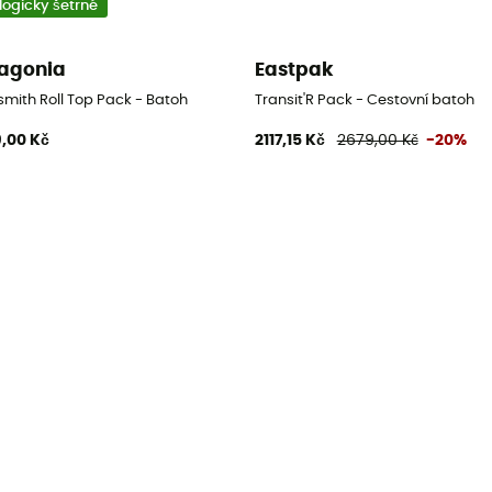
logicky šetrné
agonia
Eastpak
smith Roll Top Pack - Batoh
Transit'R Pack - Cestovní batoh
,00 Kč
2117,15 Kč
2679,00 Kč
-20%