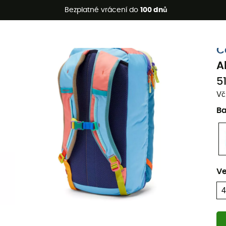
etní akce 🔥 -5 % EXTRA při nákupu 2 produktů* s kódem Summe
Bezplatné vrácení do
100 dnů
Ekologicky šetrné
C
A
5
Vč
B
Ve