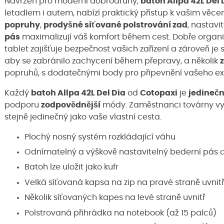
Navržen pro moderní dobrodruhy,
batoh Allpa 42L Del 
letadlem i autem, nabízí praktický přístup k vašim věc
popruhy
,
prodyšné síťované polstrování zad
, nastavi
pás
maximalizují váš komfort během cest. Dobře organi
tablet zajišťuje bezpečnost vašich zařízení a zároveň je
aby se zabránilo zachycení během přepravy, a několik
popruhů, s dodatečnými body pro připevnění vašeho ex
Každý
batoh Allpa 42L Del Dia
od
Cotopaxi
je
jedineč
podporu
zodpovědnější
módy. Zaměstnanci továrny vybí
stejně jedinečný jako vaše vlastní cesta.
Plochý nosný systém rozkládající váhu
Odnímatelný a výškově nastavitelný bederní pás a
Batoh lze uložit jako kufr
Velká síťovaná kapsa na zip na pravé straně uvnitř
Několik síťovaných kapes na levé straně uvnitř
Polstrovaná přihrádka na notebook (až 15 palců)