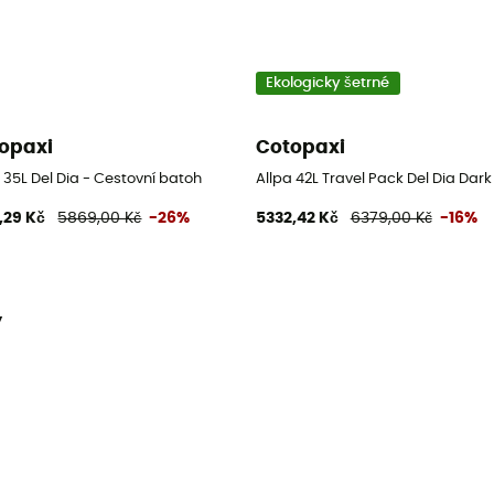
Ekologicky šetrné
opaxi
Cotopaxi
 35L Del Dia - Cestovní batoh
Allpa 42L Travel Pack Del Dia Dar
,29 Kč
5869,00 Kč
-26%
5332,42 Kč
6379,00 Kč
-16%
y