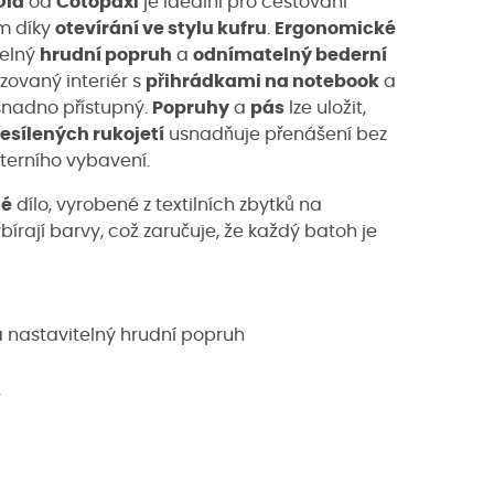
Dia
od
Cotopaxi
je ideální pro cestování
em díky
otevírání ve stylu kufru
.
Ergonomické
telný
hrudní popruh
a
odnímatelný bederní
zovaný interiér s
přihrádkami na notebook
a
 snadno přístupný.
Popruhy
a
pás
lze uložit,
zesílených rukojetí
usnadňuje přenášení bez
terního vybavení.
né
dílo, vyrobené z textilních zbytků na
rají barvy, což zaručuje, že každý batoh je
 nastavitelný hrudní popruh