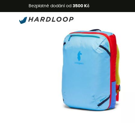
L
Bezplatné dodání od
3500 Kč