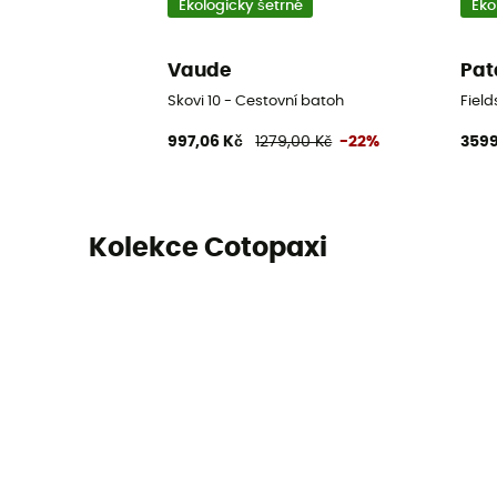
Ekologicky šetrné
Eko
Vaude
Pat
Skovi 10 - Cestovní batoh
Field
997,06 Kč
1279,00 Kč
-22%
3599
Kolekce Cotopaxi