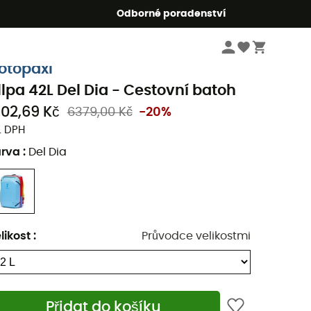
r5
Odborné poradenství
Cestovní doplňky
Cestovní zavazadla
Cestovní batohy
otopaxi
llpa 42L Del Dia - Cestovní batoh
102,69 Kč
6379,00 Kč
-20%
. DPH
arva
:
Del Dia
likost
:
Průvodce velikostmi
Přidat do košíku