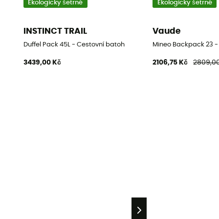
Ekologicky šetrné
Ekologicky šetrné
INSTINCT TRAIL
Vaude
Duffel Pack 45L - Cestovní batoh
Mineo Backpack 23 -
3439,00 Kč
2106,75 Kč
2809,00