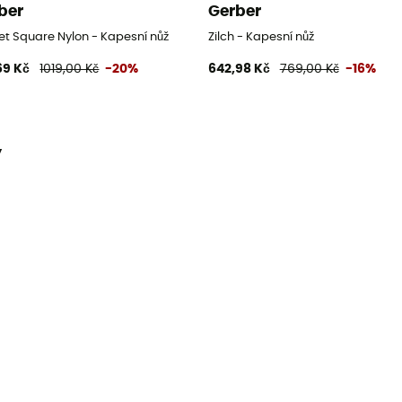
ber
Gerber
et Square Nylon - Kapesní nůž
Zilch - Kapesní nůž
69 Kč
1019,00 Kč
-20%
642,98 Kč
769,00 Kč
-16%
y