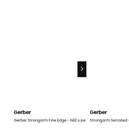
Gerber
Gerber
Gerber Strongarm Fine Edge - Nůž s pevnou čepelí
Strongarm Serrated -