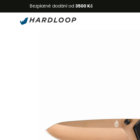
L
Bezplatné dodání od
3500 Kč