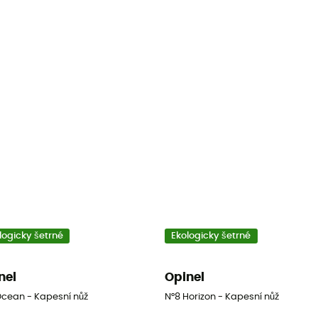
logicky šetrné
Ekologicky šetrné
nel
Opinel
Ocean - Kapesní nůž
N°8 Horizon - Kapesní nůž