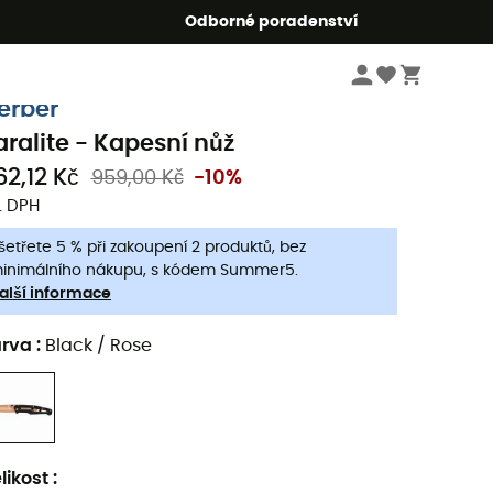
r5
Odborné poradenství
Bushcraft
Kapesní nože
erber
aralite - Kapesní nůž
62,12 Kč
959,00 Kč
-10%
. DPH
šetřete 5 % při zakoupení 2 produktů, bez
inimálního nákupu, s kódem Summer5.
alší informace
arva
:
Black / Rose
likost
: