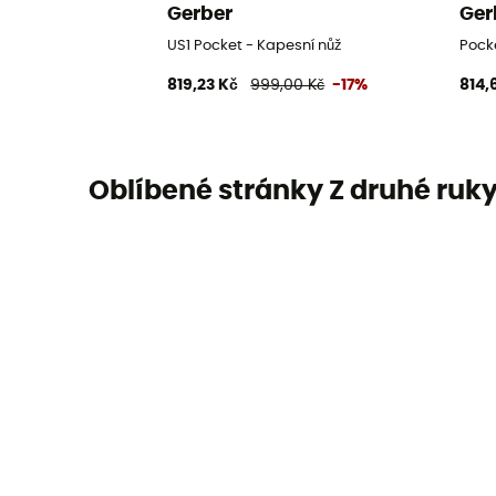
Gerber
Ger
US1 Pocket - Kapesní nůž
Pock
819,23 Kč
999,00 Kč
-17%
814,
Oblíbené stránky Z druhé ruk