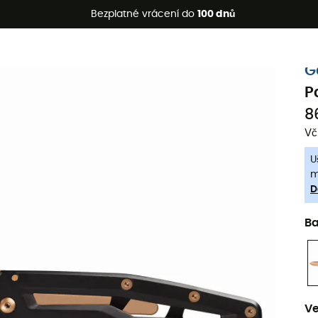
etní akce 🔥 -5 % EXTRA při nákupu 2 produktů* s kódem Summe
Bezplatné vrácení do
100 dnů
-5% Extra - Kód Summer5
G
P
8
Vč
U
m
D
B
Ve