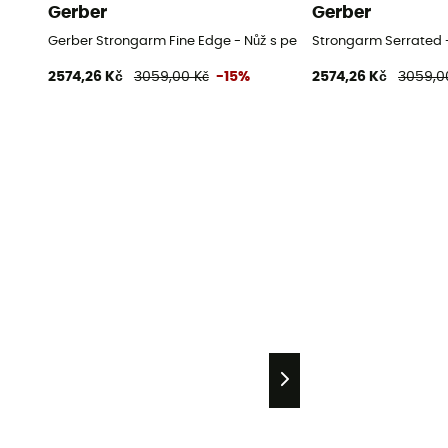
Gerber
Gerber
Gerber Strongarm Fine Edge - Nůž s pevnou čepelí
Strongarm Serrated -
2574,26 Kč
3059,00 Kč
-15%
2574,26 Kč
3059,0