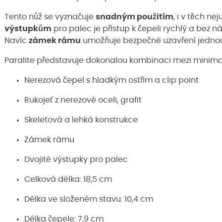
Tento nůž se vyznačuje
snadným použitím
, i v těch ne
výstupkům
pro palec je přístup k čepeli rychlý a bez 
Navíc
zámek rámu
umožňuje bezpečné uzavření jednou 
Paralite představuje dokonalou kombinaci mezi minim
Nerezová čepel s hladkým ostřím a clip point
Rukojeť z nerezové oceli, grafit
Skeletová a lehká konstrukce
Zámek rámu
Dvojité výstupky pro palec
Celková délka: 18,5 cm
Délka ve složeném stavu: 10,4 cm
Délka čepele: 7,9 cm