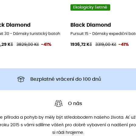
Ekologicky šetrné
ck Diamond
Black Diamond
it 30 - Dámsky turistický batoh
Pursuit 15 - Dámsky expediční ba
,29 Kč
3829,00 Kč
-41%
1936,72 Kč
3319,00 Kč
-41%
Bezplatné vrácení do 100 dnů
O nás
že příroda a pohyb by měly být středobodem našeho života. Ať už 
roku 2015 s vámi sdílíme vášeň pro dobré vybavení a nadšení pro
si rádi hrajeme.