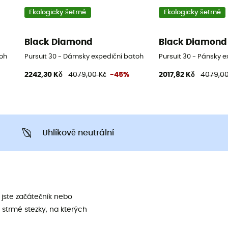
Ekologicky šetrné
Ekologicky šetrné
Black Diamond
Black Diamond
toh
Pursuit 30 - Dámsky expediční batoh
Pursuit 30 - Pánsky 
2242,30 Kč
4079,00 Kč
-45%
2017,82 Kč
4079,00
Uhlíkově neutrální
jste začátečník nebo
 strmé stezky, na kterých