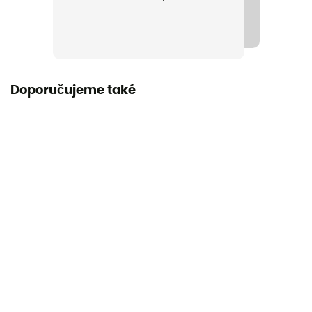
Sacharidy
61 g
Bílkoviny
Doporučujeme také
15 g
Tuky
9,1 g