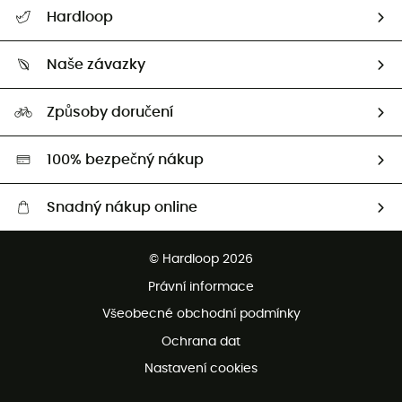
Nápověda a kontakt
Hardloop
Sledovat zásilku
Kdo jsme?
Vrácení zboží a peněz
Naše závazky
HardGuides
Průvodce velikostmi
Naše stopa
Naši Ambasadoři
Způsoby doručení
Second hand
HardGreen
100% bezpečný nákup
Snadný nákup online
Bezplatné dodání od 3500 Kč
© Hardloop 2026
Bezplatné vrácení do 100 dnů
Právní informace
Bezplatná zákaznická služba
Všeobecné obchodní podmínky
Ochrana dat
Nastavení cookies