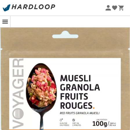
Letní akce 🔥 -5 % EXTRA při nákupu 2 produktů* s kódem
Summer5