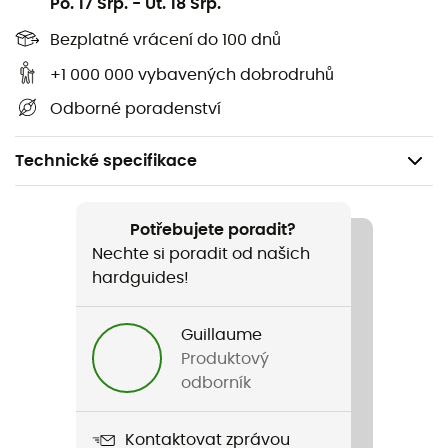
Po. 17 Srp.
-
Ut. 18 Srp.
Bezplatné vrácení do 100 dnů
+1 000 000 vybavených dobrodruhů
Odborné poradenství
Technické specifikace
Doporučené pro
Pěší turistika / Trekking / Cestování / Cykloturistika
Potřebujete poradit?
Nechte si poradit od našich
Hmotnost
hardguides!
100 g
Guillaume
Název produktu
Produktový
Red Fruits Granola Muesli
odborník
Energetická Hodnota
Kontaktovat zprávou
395 kcal