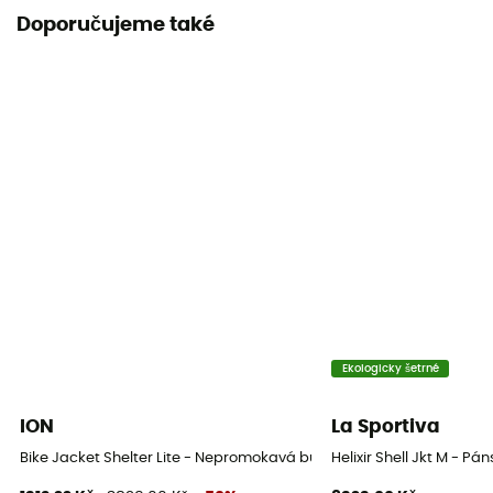
Doporučujeme také
Úroveň prodyšnosti
20 000 g/m²/24h
Větrovka
Ano
Střih
Nastavené
Label
Fair Wear Foundation / PFC-Free
Kapuce
Ekologicky šetrné
Ano
ION
La Sportiva
Kapsy
Bike Jacket Shelter Lite - Nepromokavá bunda
Helixir Shell Jkt M - 
1 kieszeń na piersi