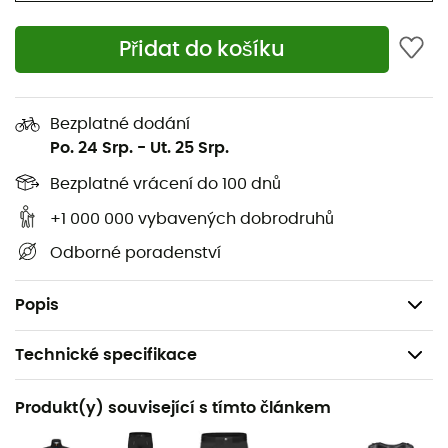
Membrána: Dry 3 vrstvy - Polyuretan - 20D
Přidat do košíku
Voděodolnost: 20000 mm
Prodyšnost: 20.000 g/m²/24h
Bezplatné dodání
Hlavní materiál a podšívka: 100 % Polyamid
Po. 24 Srp.
-
Ut. 25 Srp.
Podšívka: 90% Polyamid, 10% Elastan
Bezplatné vrácení do 100 dnů
+1 000 000 vybavených dobrodruhů
Vložka: 100 % Polyamid
Odborné poradenství
Athletický střih
Hmotnost: 170 g
Popis
Technické specifikace
Doporučené pro
Produkt(y) související s tímto článkem
Pěší turistika / Trail / Skialpinismus / Trekking /
Skialpinismus