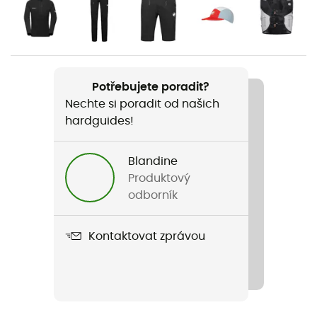
Pohlaví
Pánské
Hmotnost
Potřebujete poradit?
170 g
Nechte si poradit od našich
hardguides!
Název produktu
Aenergy TR HS Hooded Jacket
Blandine
Produktový
Konstrukce oděvu
odborník
3 vrstvy
Kontaktovat zprávou
Nepromokavost
Ano
Úroveň Schmerber
20 000 mm