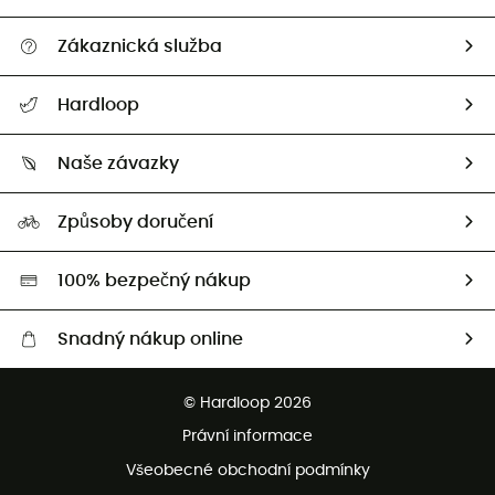
Zákaznická služba
Nápověda a kontakt
Hardloop
Sledovat zásilku
Kdo jsme?
Vrácení zboží a peněz
Naše závazky
HardGuides
Průvodce velikostmi
Naše stopa
Naši Ambasadoři
Způsoby doručení
Second hand
HardGreen
100% bezpečný nákup
Snadný nákup online
Bezplatné dodání od 3500 Kč
© Hardloop 2026
Bezplatné vrácení do 100 dnů
Právní informace
Bezplatná zákaznická služba
Všeobecné obchodní podmínky