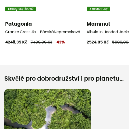
Ekologicky šetrné
Z druhé ruky
Patagonia
Mammut
Granite Crest Jkt - PánskáNepromokavá bunda
Albula In Hooded Jack
4248,35 Kč
7499,00 Kč
-43%
2524,05 Kč
5609,00
Skvělé pro dobrodružství i pro planetu…