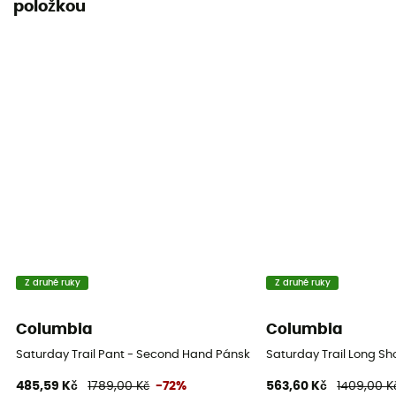
položkou
Z druhé ruky
Z druhé ruky
Columbia
Columbia
Saturday Trail Pant - Second Hand Pánské turistické kalhoty - Béžo
Saturday Trail Long Sh
485,59 Kč
1789,00 Kč
-72%
563,60 Kč
1409,00 K