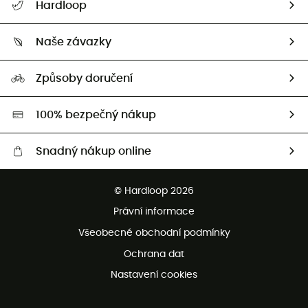
Hardloop
Sledovat zásilku
Kdo jsme?
Vrácení zboží a peněz
Naše závazky
HardGuides
Průvodce velikostmi
Naše stopa
Naši Ambasadoři
Způsoby doručení
Second hand
HardGreen
100% bezpečný nákup
Snadný nákup online
Bezplatné dodání od 3500 Kč
© Hardloop 2026
Bezplatné vrácení do 100 dnů
Právní informace
Bezplatná zákaznická služba
Všeobecné obchodní podmínky
Ochrana dat
Nastavení cookies