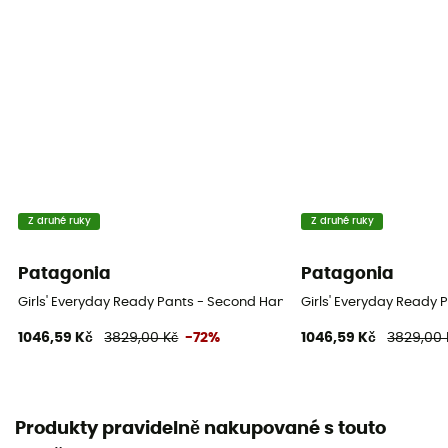
Z druhé ruky
Z druhé ruky
Patagonia
Patagonia
Girls' Everyday Ready Pants - Second Hand Dětské lyžařské kalhoty
Girls' Everyday Ready 
1046,59 Kč
3829,00 Kč
-72%
1046,59 Kč
3829,00 
Produkty pravidelně nakupované s touto