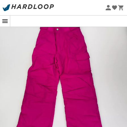
Letní akce 🔥 -5 % EXTRA při nákupu 2 produktů* s kódem
Summer5
Ekologicky šetrné
Z druhé ruky