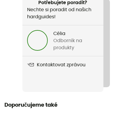
Dětské
Potřebujete poradit?
Nechte si poradit od našich
Název produktu
hardguides!
Starchaser Peak™ II Pant
Célia
Label
Odborník na
Second hand
produkty
Dobry
Kontaktovat zprávou
Nové s visačkami
Doporučujeme také