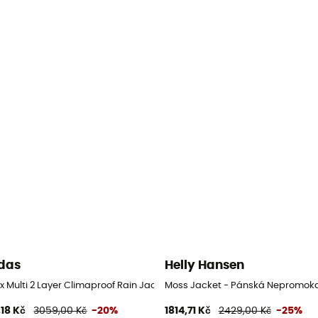
das
Helly Hansen
a
ex Multi 2 Layer Climaproof Rain Jacket - Pánská nepromokavá bunda
Moss Jacket - Pánská Nepromok
,18 Kč
3059,00 Kč
-20%
1814,71 Kč
2429,00 Kč
-25%