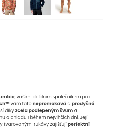
olumbie
, vaším ideálním společníkem pro
ech™
vám tato
nepromokavá
a
prodyšná
sí díky
zcela podlepeným švům
a
chu a chladu i během nejvlhčích dní. Její
 tvarovanými rukávy zajišťují
perfektní