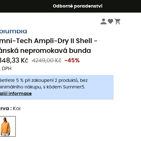
r5
Odborné poradenství
Pánske oblečeni a doplňky
Pánské bundy a saka
Pánské nepromokavé b
olumbia
mni-Tech Ampli-Dry II Shell -
ánská nepromokavá bunda
348,33 Kč
4249,00 Kč
-45%
. DPH
šetřete 5 % při zakoupení 2 produktů, bez
inimálního nákupu, s kódem Summer5.
alší informace
arva
:
Koi