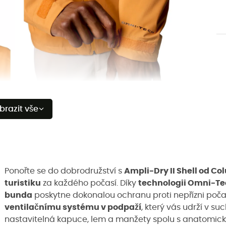
brazit vše
Ponořte se do dobrodružství s
Ampli-Dry II Shell od C
turistiku
za každého počasí. Díky
technologii Omni-T
bunda
poskytne dokonalou ochranu proti nepřízni poča
ventilačnímu systému v podpaží
, který vás udrží v su
nastavitelná kapuce, lem a manžety spolu s anatomicky