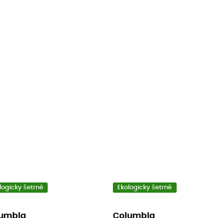
logicky šetrné
Ekologicky šetrné
umbia
Columbia