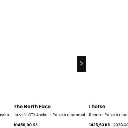
The North Face
Lhotse
avá bunda
Jazzi 3L GTX Jacket - Pánská nepromokavá bunda
Renan - Pánská ne
10459,00 Kč
1426,53 Kč
2039,00