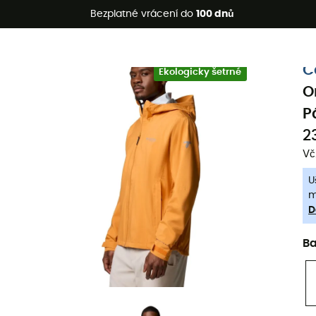
etní akce 🔥 -5 % EXTRA při nákupu 2 produktů* s kódem Summe
Bezplatné vrácení do
100 dnů
-5% Extra - Kód Summer5
C
Ekologicky šetrné
O
P
2
Vč
U
m
D
B