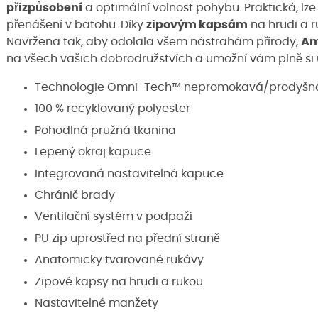
přizpůsobení
a optimální volnost pohybu. Praktická, lze 
přenášení v batohu. Díky
zipovým kapsám
na hrudi a r
Navržena tak, aby odolala všem nástrahám přírody,
Am
na všech vašich dobrodružstvích a umožní vám plně si 
Technologie Omni-Tech™ nepromokavá/prodyšná 
100 % recyklovaný polyester
Pohodlná pružná tkanina
Lepený okraj kapuce
Integrovaná nastavitelná kapuce
Chránič brady
Ventilační systém v podpaží
PU zip uprostřed na přední straně
Anatomicky tvarované rukávy
Zipové kapsy na hrudi a rukou
Nastavitelné manžety