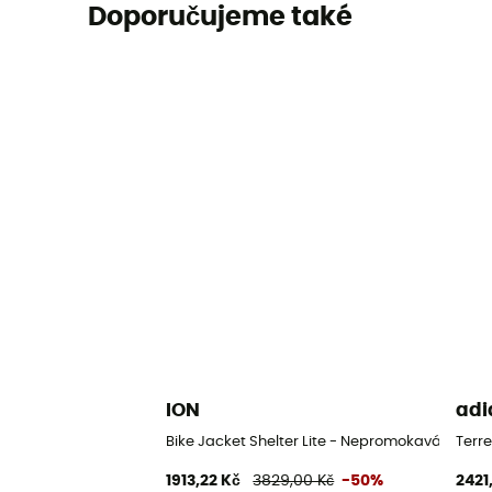
Doporučujeme také
ION
adi
Bike Jacket Shelter Lite - Nepromokavá bund
Terr
1913,22 Kč
3829,00 Kč
-50%
2421