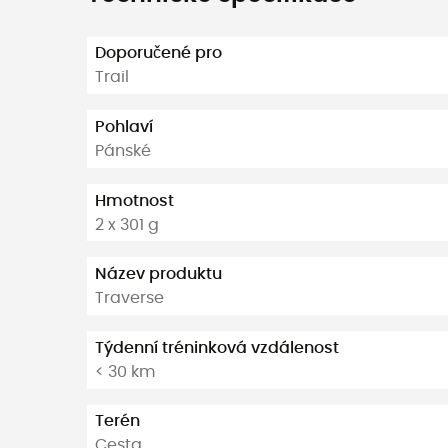
Doporučené pro
Trail
Pohlaví
Pánské
Hmotnost
2 x 301 g
Název produktu
Traverse
Týdenní tréninková vzdálenost
< 30 km
Terén
Cesta