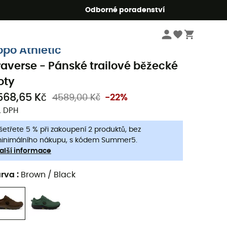
r5
Odborné poradenství
Pánske oblečeni a doplňky
Pánské boty
Pánské trailové běžecké boty
opo Athletic
raverse - Pánské trailové běžecké
oty
568,65 Kč
4589,00 Kč
-22%
. DPH
šetřete 5 % při zakoupení 2 produktů, bez
inimálního nákupu, s kódem Summer5.
alší informace
arva
:
Brown / Black