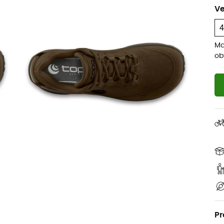
Ve
Ma
ob
Pr