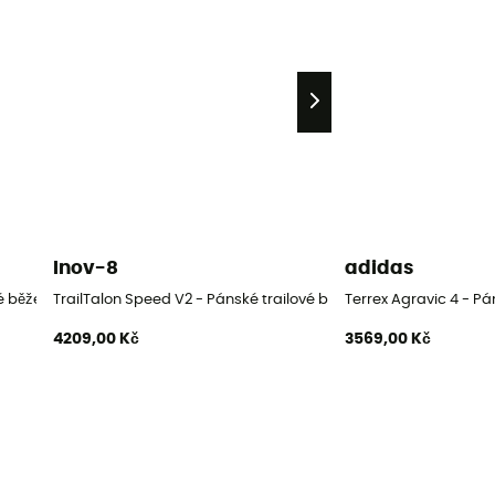
Inov-8
adidas
é běžecké boty
TrailTalon Speed V2 - Pánské trailové běžecké boty
Terrex Agravic 4 - Pá
4209,00 Kč
3569,00 Kč