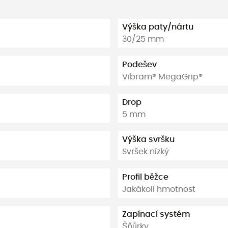
Výška paty/nártu
30/25 mm
Podešev
Vibram® MegaGrip®
Drop
5 mm
Výška svršku
Svršek nízký
Profil běžce
Jakákoli hmotnost
Zapínací systém
Šňůrky