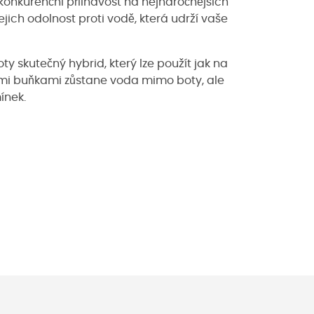
zkonkurenční přilnavost na nejnáročnějších
jich odolnost proti vodě, která udrží vaše
ty skutečný hybrid, který lze použít jak na
enými buňkami zůstane voda mimo boty, ale
ínek.