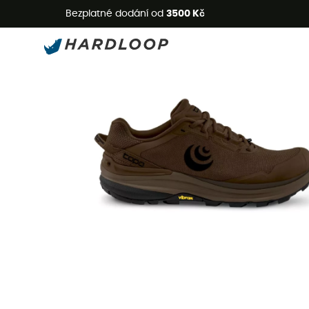
L
Bezplatné dodání od
3500 Kč