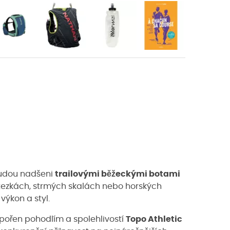
 budou nadšeni
trailovými běžeckými botami
 stezkách, strmých skalách nebo horských
výkon a styl.
dpořen pohodlím a spolehlivostí
Topo Athletic