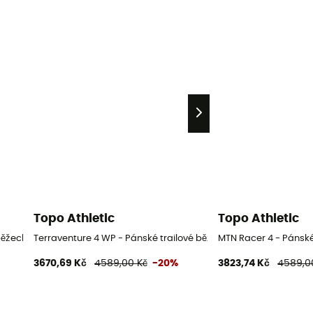
Topo Athletic
Topo Athletic
běžecké boty
Terraventure 4 WP - Pánské trailové běžecké boty
MTN Racer 4 - Pánské
3670,69 Kč
4589,00 Kč
-20%
3823,74 Kč
4589,0