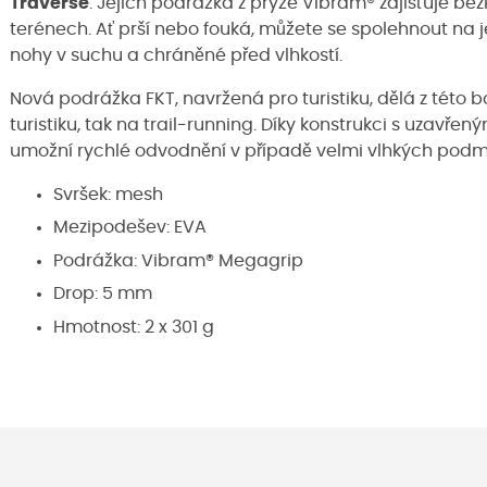
Traverse
. Jejich podrážka z pryže Vibram® zajišťuje be
terénech. Ať prší nebo fouká, můžete se spolehnout na je
nohy v suchu a chráněné před vlhkostí.
Nová podrážka FKT, navržená pro turistiku, dělá z této bo
turistiku, tak na trail-running. Díky konstrukci s uzavř
umožní rychlé odvodnění v případě velmi vlhkých podm
Svršek: mesh
Mezipodešev: EVA
Podrážka: Vibram® Megagrip
Drop: 5 mm
Hmotnost: 2 x 301 g