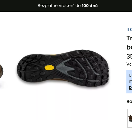
etní akce 🔥 -5 % EXTRA při nákupu 2 produktů* s kódem Summe
Bezplatné vrácení do
100 dnů
-5% Extra - Kód Summer5
T
T
b
3
Vč
U
m
D
B