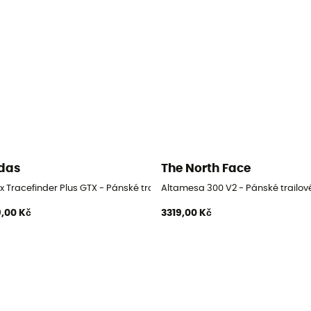
das
The North Face
y
x Tracefinder Plus GTX - Pánské trailové běžecké boty
Altamesa 300 V2 - Pánské trailov
,00 Kč
3319,00 Kč