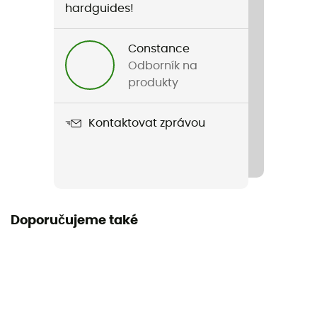
hardguides!
Hmotnost
145 g
Constance
Odborník na
Název produktu
produkty
Gear Safe
Kontaktovat zprávou
Materiál
Nylon
Doporučujeme také