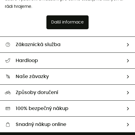
rádi hrajeme.
Další informace
Zákaznická služba
Nápověda a kontakt
Hardloop
Sledovat zásilku
Kdo jsme?
Vrácení zboží a peněz
Naše závazky
HardGuides
Průvodce velikostmi
Naše stopa
Naši Ambasadoři
Způsoby doručení
Second hand
HardGreen
100% bezpečný nákup
Snadný nákup online