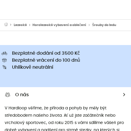
Lezecké
Horolezecké vybavení a oblečení
Šrouby do ledu
Bezplatné dodání od 3500 Kč
Bezplatné vrácení do 100 dnů
Uhlíkově neutrální
O nás
V Hardloop věříme, že příroda a pohyb by měly být
středobodem našeho života. Ať už jste začátečník nebo
vrcholový sportovec, od roku 2015 s vámi sdílíme vášeň pro
dobré vybavení a nadšení pro strmé stezky, na kterých si