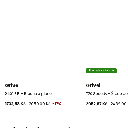
Ekologicky šetrné
Grivel
Grivel
360° E.R. - Broche à glace
720 Speedy - Šroub do
1702,68 Kč
2059,00 Kč
-17%
2052,97 Kč
2459,00 