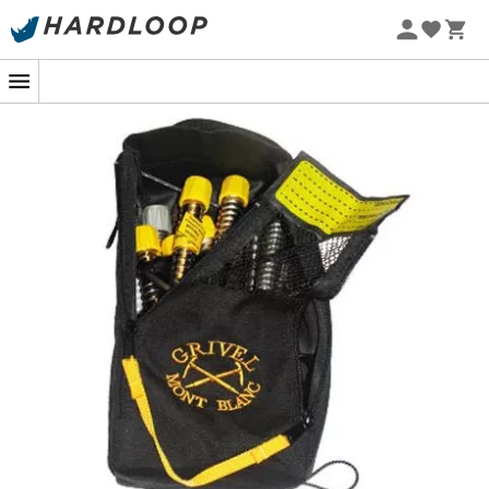
Letní akce 🔥 -5 % EXTRA při nákupu 2 produktů* s kódem
Summer5
-5% Extra - Kód Summer5