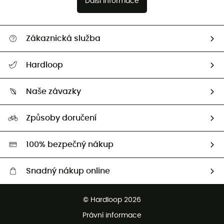
Další informace
Zákaznická služba
Nápověda a kontakt
Hardloop
Sledovat zásilku
Kdo jsme?
Vrácení zboží a peněz
Naše závazky
HardGuides
Průvodce velikostmi
Naše stopa
Naši Ambasadoři
Způsoby doručení
Second hand
HardGreen
100% bezpečný nákup
Snadný nákup online
Bezplatné dodání od 3500 Kč
© Hardloop 2026
Bezplatné vrácení do 100 dnů
Právní informace
Bezplatná zákaznická služba