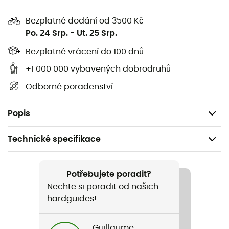
Vyrobeno z TPU materiálů (termoplastický
Bezplatné dodání od 3500 Kč
polyuretan) bez PVC,
Po. 24 Srp.
-
Ut. 25 Srp.
Rozměry: 120 x 165 mm,
Bezplatné vrácení do 100 dnů
Hmotnost: 22 g
+1 000 000 vybavených dobrodruhů
Použitá technologie
:
Odborné poradenství
TPU
je materiál odolný proti nízkým teplotám, flexibilní a
stabilizující UV záření (anti-abrazivní)
Popis
Technické specifikace
Doporučené pro
Pěší turistika / Trail / Trekking / Cestování / Běžné
Potřebujete poradit?
použití
Nechte si poradit od našich
hardguides!
Hmotnost
22 g
Guillaume