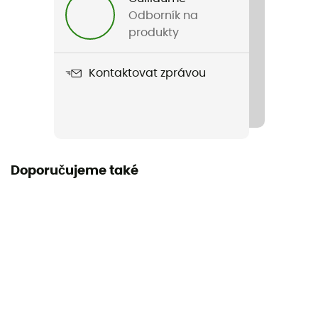
Odborník na
Název produktu
produkty
TPU Guide
Kontaktovat zprávou
Těsnost
IPX 8
Délka v rozloženém stavu
Doporučujeme také