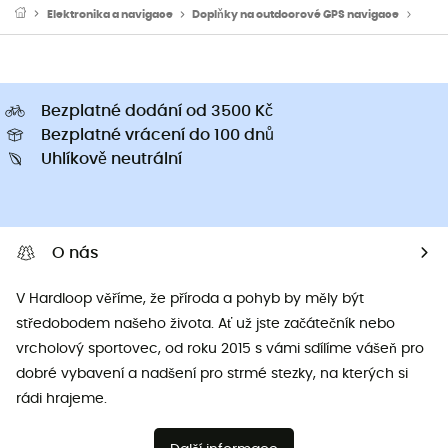
Elektronika a navigace
Doplňky na outdoorové GPS navigace
Vodě
Bezplatné dodání od 3500 Kč
Bezplatné vrácení do 100 dnů
Uhlíkově neutrální
O nás
V Hardloop věříme, že příroda a pohyb by měly být
středobodem našeho života. Ať už jste začátečník nebo
vrcholový sportovec, od roku 2015 s vámi sdílíme vášeň pro
dobré vybavení a nadšení pro strmé stezky, na kterých si
rádi hrajeme.