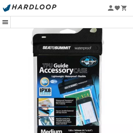
Letní akce 🔥 -5 % EXTRA při nákupu 2 produktů* s kódem
Summer5
Nezbytné pro ochranu vašich doplňků před vodou a
prachem!