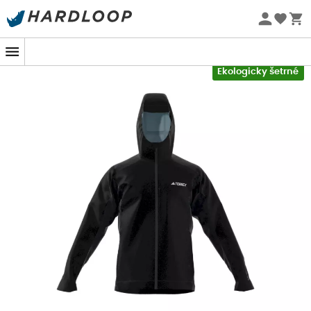
Letní akce 🔥 -5 % EXTRA při nákupu 2 produktů* s kódem
Summer5
-5% Extra - Kód Summer5
Ekologicky šetrné