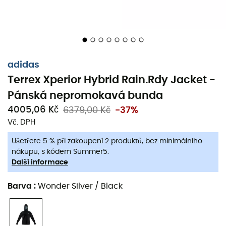
adidas
Terrex Xperior Hybrid Rain.Rdy Jacket -
Když se příroda rozzuří během vašich venkovních
Pánská nepromokavá bunda
dobrodružství, je nezbytné zůstat v suchu a chráněn.
Právě zde přichází na scénu nepromokavá bunda
Terrex
4005,06 Kč
6379,00 Kč
-37%
Xperior Hybrid Rain.RDY
pro
muže
od
adidas
!
Vč. DPH
Navržena s
střihovým designem softshellové bundy
,
Ušetřete 5 % při zakoupení 2 produktů, bez minimálního
ale s
voděodolností hardshellového modelu
, její měkká
nákupu, s kódem Summer5.
síťovina zajišťuje
naprostou volnost pohybu
. Kromě
Další informace
toho její konstrukce zabraňuje pronikání vody, zatímco
inovativní konstrukce RAIN.RDY
je kombinována s
Barva
:
Wonder Silver / Black
měkkou síťovinou pro výjimečnou pružnost a
nekompromisní voděodolnost. Je vybavena
třemi
kapsami
,
dvěma zipovými kapsami
a
kapsou na