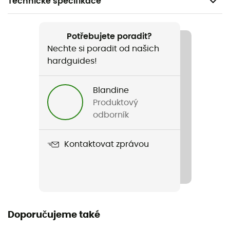
Technické specifikace
Doporučené pro
Pěší turistika / Nordic walking / Trekking / Fast hiking
Potřebujete poradit?
Nechte si poradit od našich
Pohlaví
hardguides!
Pánské
Blandine
Název produktu
Produktový
Terrex Xperior Hybrid Rain.Rdy Jacket
odborník
Konstrukce oděvu
Kontaktovat zprávou
2,5 vrstvy
Membrána
RAIN.RDY
Použité technologie
Doporučujeme také
RAIN.RDY