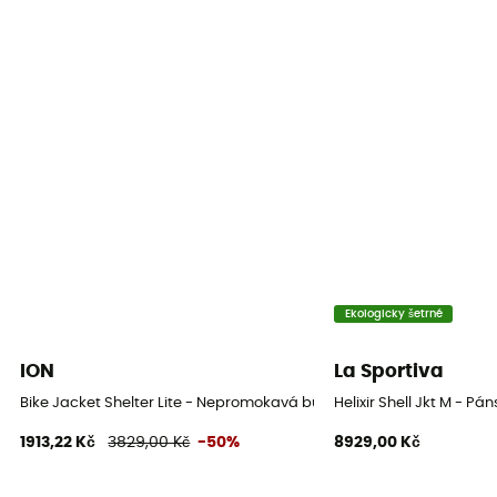
Nepromokavost
Ano
Větrovka
Ano
Střih
Nastavené
Label
Recyklované
Ekologicky šetrné
Tepelná ochrana
ION
La Sportiva
Ne
Bike Jacket Shelter Lite - Nepromokavá bunda
Helixir Shell Jkt M - 
1913,22 Kč
3829,00 Kč
-50%
8929,00 Kč
Kapuce
Ano