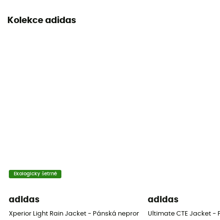
Kapsy
Kolekce adidas
3 kieszenie
Materiály
[main] 100% recycled nylon
Ekologicky šetrné
adidas
adidas
Xperior Light Rain Jacket - Pánská nepromokavá bunda
Ultimate CTE Jacket -