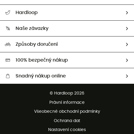
Nápověda a kontakt
Hardloop
Sledovat zásilku
Kdo jsme?
Vrácení zboží a peněz
Naše závazky
HardGuides
Průvodce velikostmi
Naše stopa
Naši Ambasadoři
Způsoby doručení
Second hand
HardGreen
100% bezpečný nákup
Snadný nákup online
Bezplatné dodání od 3500 Kč
© Hardloop 2026
Bezplatné vrácení do 100 dnů
Právní informace
Bezplatná zákaznická služba
Všeobecné obchodní podmínky
Ochrana dat
Nastavení cookies