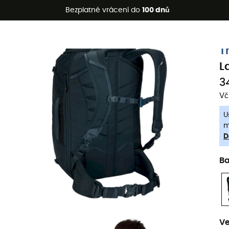
etní akce 🔥 -5 % EXTRA při nákupu 2 produktů* s kódem Summe
Bezplatné vrácení do
100 dnů
-5% Extra - Kód Summer5
T
L
3
Vč
U
m
D
B
Ve