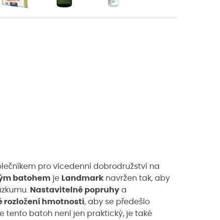
olečníkem pro vícedenní dobrodružství na
ným batohem
je
Landmark
navržen tak, aby
růzkumu.
Nastavitelné popruhy
a
 rozložení hmotnosti
, aby se předešlo
le tento batoh není jen praktický, je také