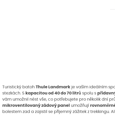
Turistický batoh
Thule Landmark
je vaším ideálním sp
stezkách. S
kapacitou od 40 do 70 litrů
spolu s
přídav
vám umožnil nést vše, co potřebujete pro několik dní p
mikroventilovaný zádový panel
umožňují
rovnoměrné
bolestem zad a zajistil se příjemný zážitek z trekkingu. A