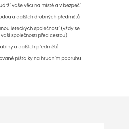
udrží vaše věci na místě a v bezpečí
 vodou a dalších drobných předmětů
inou leteckých společností (vždy se
vaší společnosti před cestou)
rabiny a dalších předmětů
rované píšťalky na hrudním popruhu