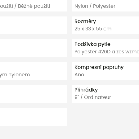
oužití / Běžné použití
Nylon / Polyester
Rozměry
25 x 33 x 55 cm
Podšívka pytle
Polyester 420D a zes wzma
Kompresní popruhy
onym nylonem
Ano
Přihrádky
9" / Ordinateur