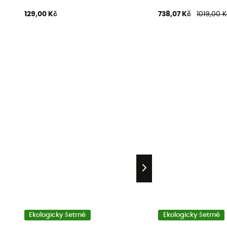
129,00 Kč
738,07 Kč
1019,00 K
Ekologicky šetrné
Ekologicky šetrné