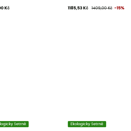
00 Kč
1185,53 Kč
1409,00 Kč
-15%
logicky šetrné
Ekologicky šetrné