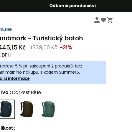
r5
Odborné poradenství
Turistické
Turistické batohy
hule
andmark - Turistický batoh
445,15 Kč
4339,00 Kč
-21%
. DPH
šetřete 5 % při zakoupení 2 produktů, bez
inimálního nákupu, s kódem Summer5.
alší informace
arva
:
Darkest Blue
likost
: