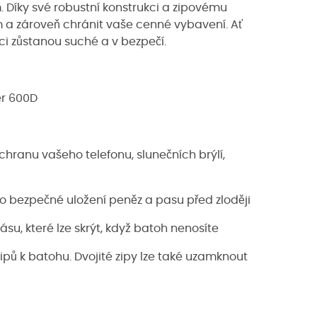
Díky své robustní konstrukci a zipovému
lům a zároveň chránit vaše cenné vybavení. Ať
ci zůstanou suché a v bezpečí.
er 600D
hranu vašeho telefonu, slunečních brýlí,
ro bezpečné uložení peněz a pasu před zloději
u, které lze skrýt, když batoh nenosíte
ipů k batohu. Dvojité zipy lze také uzamknout