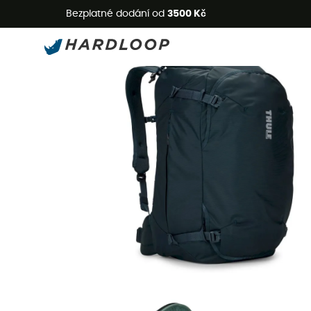
L
Bezplatné dodání od
3500 Kč