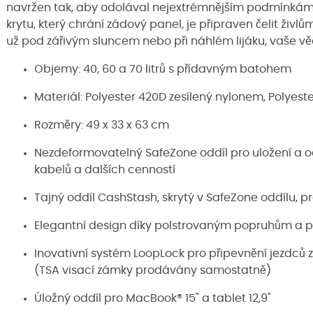
navržen tak, aby odolával nejextrémnějším podmínkám. 
krytu, který chrání zádový panel, je připraven čelit živ
už pod zářivým sluncem nebo při náhlém lijáku, vaše vě
Objemy: 40, 60 a 70 litrů s přídavným batohem
Materiál: Polyester 420D zesílený nylonem, Polyest
Rozměry: 49 x 33 x 63 cm
Nezdeformovatelný SafeZone oddíl pro uložení a oc
kabelů a dalších cenností
Tajný oddíl CashStash, skrytý v SafeZone oddílu, p
Elegantní design díky polstrovaným popruhům a pás
Inovativní systém LoopLock pro připevnění jezdců z
(TSA visací zámky prodávány samostatně)
Úložný oddíl pro MacBook® 15" a tablet 12,9"