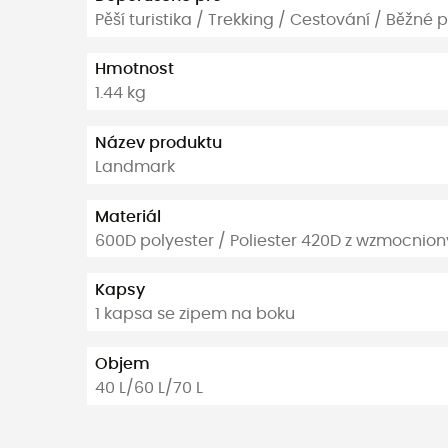
Pěší turistika / Trekking / Cestování / Běžné p
Hmotnost
1.44 kg
Název produktu
Landmark
Materiál
600D polyester / Poliester 420D z wzmocni
Kapsy
1 kapsa se zipem na boku
Objem
40 L/60 L/70 L