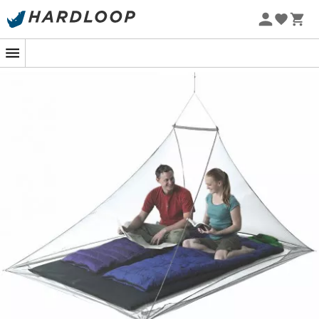
Letní akce 🔥 -5 % EXTRA při nákupu 2 produktů* s kódem
Summer5
-5% Extra - Kód Summer5
Nevyvěšujte bílou vlajku tak brzy!
Už se nebudete cítit zranitelní vůči komárům s
moskytiérou pro 2 osoby Double Nano Pyramid Net.