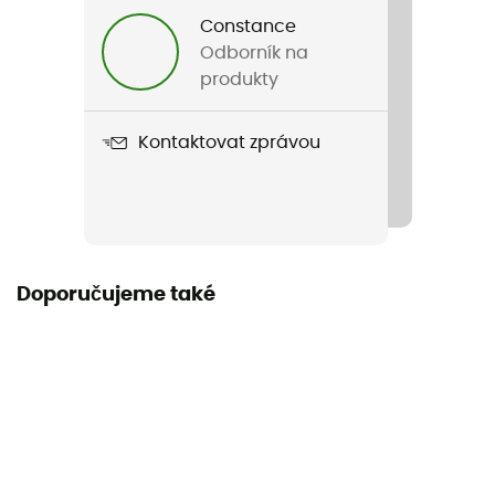
Constance
Název produktu
Odborník na
Double Nano Pyramid Net
produkty
Délka v rozloženém stavu
Kontaktovat zprávou
Počet míst
2 místa
Doporučujeme také