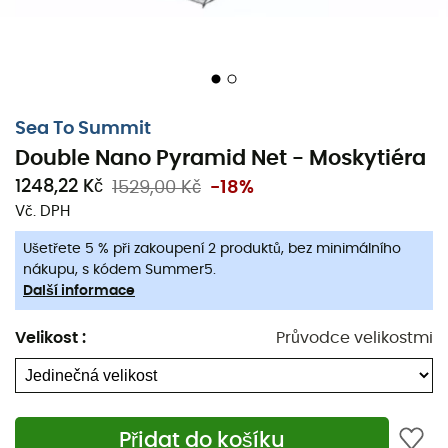
Lehká a kompaktní,
je vaší nejlepší obranou proti těmto
nepříjemným vetřelcům.
Odvahu, už nebudete muset neúnavně bojovat s
hmyzem, můžete se už teď z těchto střetů vzpamatovat.
Sea To Summit
Asymetrický tvar
moskytiéry
vám v tom nezabrání.
Double Nano Pyramid Net - Moskytiéra
Nabízí více prostoru nahoře, aby vám poskytla osobní
1248,22 Kč
1529,00 Kč
-18%
prostor a pohodlí, které potřebujete.
Vč. DPH
Snadná instalace díky barevným rohům,
moskytiéra
Ušetřete 5 % při zakoupení 2 produktů, bez minimálního
Double Nano Pyramid Net
od
Sea to Summit
vám
nákupu, s kódem Summer5.
umožní spát jako miminko.
Další informace
Vlastnosti
:
Velikost
:
Průvodce velikostmi
Délka: 240 cm
Šířka: 170 cm
Výška: 130 cm
Přidat do košíku