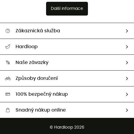
Další informace
Zákaznická služba
Nápověda a kontakt
Hardloop
Sledovat zásilku
Kdo jsme?
Vrácení zboží a peněz
Naše závazky
HardGuides
Průvodce velikostmi
Naše stopa
Naši Ambasadoři
Způsoby doručení
Second hand
HardGreen
100% bezpečný nákup
Snadný nákup online
Bezplatné dodání od 3500 Kč
© Hardloop 2026
Bezplatné vrácení do 100 dnů