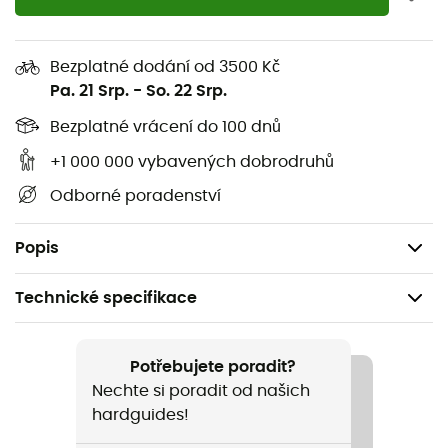
Černá síťovina pro lepší viditelnost
Elastická závěsná šňůra pro minimalizaci zachycení
a pomoc při nastavení výšky
Bezplatné dodání od 3500 Kč
Pa. 21 Srp.
-
So. 22 Srp.
Asymetrický tvar pro zvýšenou výšku
Barevně kódované rohy pro snadnou instalaci
Bezplatné vrácení do 100 dnů
Hexagonální síťovina 15D Ultra-Vis s 80 otvory / cm²
+1 000 000 vybavených dobrodruhů
Hliníkový rozmetací sloupek
Odborné poradenství
2 osoby
Hmotnost: 137 g
Popis
Technické specifikace
Doporučené pro
Pěší turistika / Cestování / Kemping
Potřebujete poradit?
Nechte si poradit od našich
Hmotnost
hardguides!
137 g