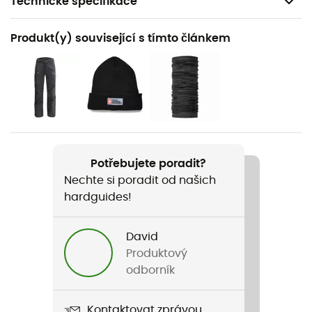
Technické specifikace
Doporučené pro
Produkt(y) související s tímto článkem
Pěší turistika / Trekking / Horolezectví / Běžné použití
Pohlaví
Pánské
Hmotnost
245 g
Potřebujete poradit?
Nechte si poradit od našich
Název produktu
hardguides!
Alpenglow Hoody
Použité technologie
David
Polygiene®
Produktový
odborník
Střih
Standardní
Kontaktovat zprávou