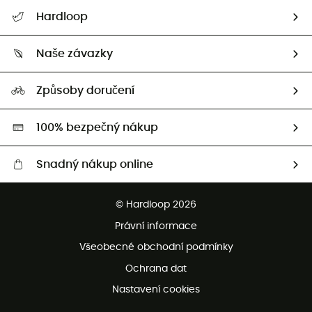
Nápověda a kontakt
Hardloop
Sledovat zásilku
Kdo jsme?
Vrácení zboží a peněz
Naše závazky
HardGuides
Průvodce velikostmi
Naše stopa
Naši Ambasadoři
Způsoby doručení
Second hand
HardGreen
100% bezpečný nákup
Snadný nákup online
Bezplatné dodání od 3500 Kč
© Hardloop 2026
Bezplatné vrácení do 100 dnů
Právní informace
Bezplatná zákaznická služba
Všeobecné obchodní podmínky
Ochrana dat
Nastavení cookies