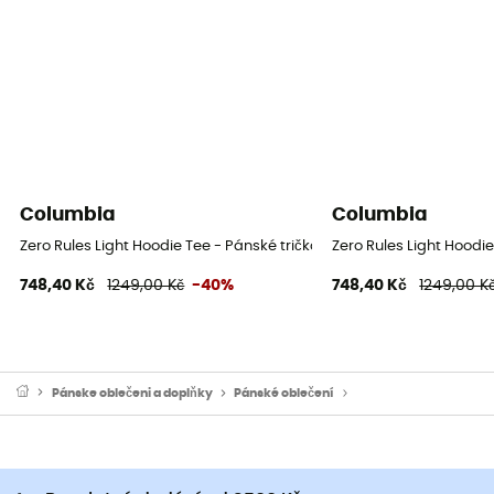
Columbia
Columbia
Zero Rules Light Hoodie Tee - Pánské tričko s UV ochranou
Zero Rules Light Hoodi
748,40 Kč
1249,00 Kč
-40%
748,40 Kč
1249,00 K
Pánske oblečeni a doplňky
Pánské oblečení
Pánské trička a dresy