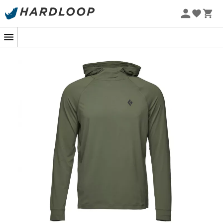
Letní akce 🔥 -5 % EXTRA při nákupu 2 produktů* s kódem
Summer5
-5% Extra - Kód Summer5