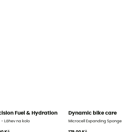
cision Fuel & Hydration
Dynamic bike care
 - Láhev na kolo
Microcell Expanding Sponge
00 Kč
179,00 Kč