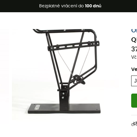
etní akce 🔥 -5 % EXTRA při nákupu 2 produktů* s kódem Summe
Bezplatné vrácení do
100 dnů
Ekologicky šetrné
O
Q
3
Vč
Ve