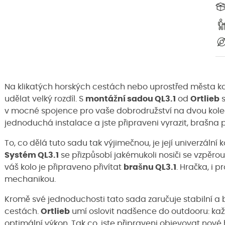
Na klikatých horských cestách nebo uprostřed města ka
udělat velký rozdíl. S
montážní sadou QL3.1
od
Ortlieb
s
v mocné spojence pro vaše dobrodružství na dvou kolec
jednoduchá instalace a jste připraveni vyrazit, brašna
To, co dělá tuto sadu tak výjimečnou, je její univerzál
Systém QL3.1
se přizpůsobí jakémukoli nosiči se vzpěro
váš kolo je připraveno přivítat
brašnu QL3.1
. Hračka, i 
mechanikou.
Kromě své jednoduchosti tato sada zaručuje stabilní a 
cestách.
Ortlieb
umí oslovit nadšence do outdooru: každ
optimální výkon. Tak co, jste připraveni objevovat nové h