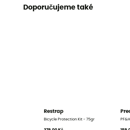
Doporučujeme také
Restrap
Pre
Bicycle Protection Kit - 75gr
PF&H
379,00 Kč
159,