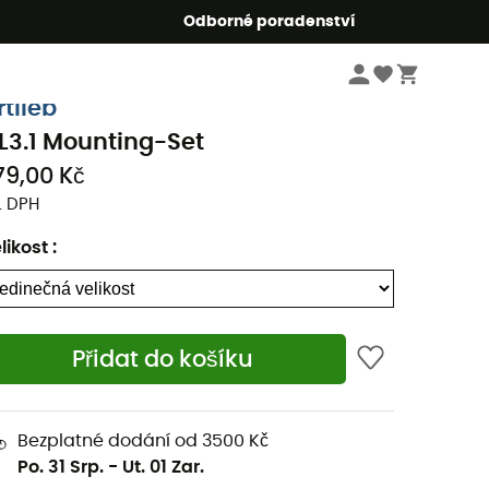
r5
Odborné poradenství
Cyklistické oblečení a vybavení
Cyklistické doplňky
rtlieb
L3.1 Mounting-Set
79,00 Kč
. DPH
likost
:
Přidat do košíku
Bezplatné dodání od 3500 Kč
Po. 31 Srp.
-
Ut. 01 Zar.