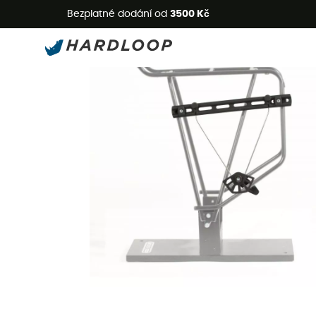
L
Bezplatné dodání od
3500 Kč