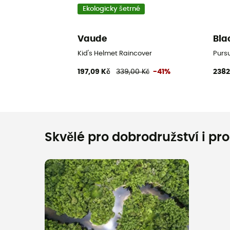
Ekologicky šetrné
Vaude
Bla
Kid's Helmet Raincover
Pursu
197,09 Kč
339,00 Kč
-41%
2382
Skvělé pro dobrodružství i pr