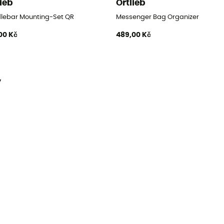
lieb
Ortlieb
lebar Mounting-Set QR
Messenger Bag Organizer
00 Kč
489,00 Kč
y