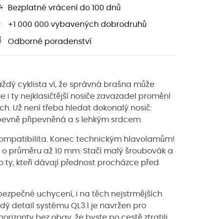
Bezplatné vrácení do 100 dnů
+1 000 000 vybavených dobrodruhů
Odborné poradenství
ždý cyklista ví, že správná brašna může
e i ty nejklasičtější nosiče zavazadel promění
h. Už není třeba hledat dokonalý nosič:
 pevně připevněná a s lehkým srdcem.
ní kompatibilita. Konec technickým hlavolamům!
u o průměru až 10 mm. Stačí malý šroubovák a
pro ty, kteří dávají přednost procházce před
bezpečné uchycení, i na těch nejstrmějších
ý detail systému QL3.1 je navržen pro
orizonty bez obav, že byste po cestě ztratili