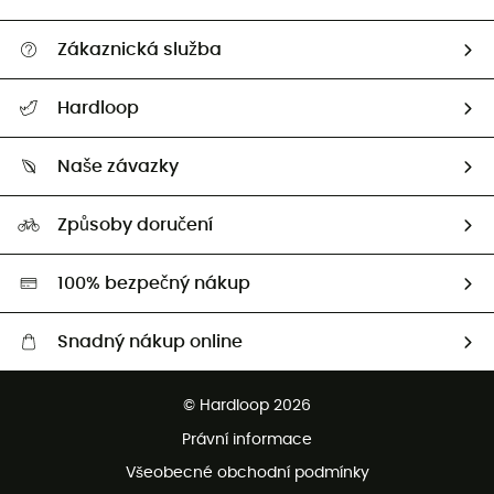
Zákaznická služba
Nápověda a kontakt
Hardloop
Sledovat zásilku
Kdo jsme?
Vrácení zboží a peněz
Naše závazky
HardGuides
Průvodce velikostmi
Naše stopa
Naši Ambasadoři
Způsoby doručení
Second hand
HardGreen
100% bezpečný nákup
Snadný nákup online
Bezplatné dodání od 3500 Kč
© Hardloop 2026
Bezplatné vrácení do 100 dnů
Právní informace
Bezplatná zákaznická služba
Všeobecné obchodní podmínky