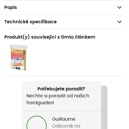
Referenční číslo Guidetti: A1036.
Popis
Technické specifikace
Doporučené pro
Produkt(y) související s tímto článkem
Nordic walking / Trail
Pohlaví
Pánské / Dámské
Název produktu
Gantelets détachables + (la paire)
Potřebujete poradit?
Nechte si poradit od našich
hardguides!
Guillaume
Odborník na