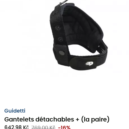
Guidetti
Gantelets détachables + (la paire)
Ergonomické
odnímatelné rukavice + Guidetti
642,98 Kč
769,00 Kč
-16%