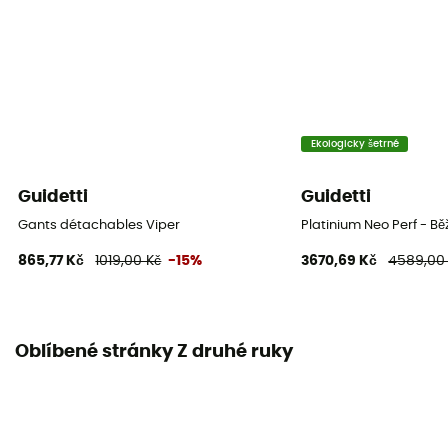
Ekologicky šetrné
Guidetti
Guidetti
Gants détachables Viper
Platinium Neo Perf - B
865,77 Kč
1019,00 Kč
-15%
3670,69 Kč
4589,00
Oblíbené stránky Z druhé ruky