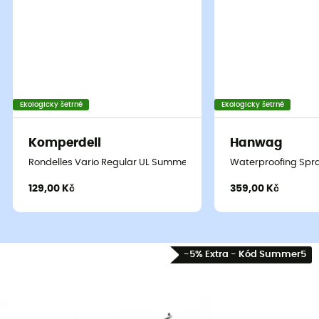
Ekologicky šetrné
Ekologicky šetrné
Komperdell
Hanwag
Rondelles Vario Regular UL Summer 7 cm Blister
Waterproofing Spra
129,00 Kč
359,00 Kč
-5% Extra - Kód Summer5