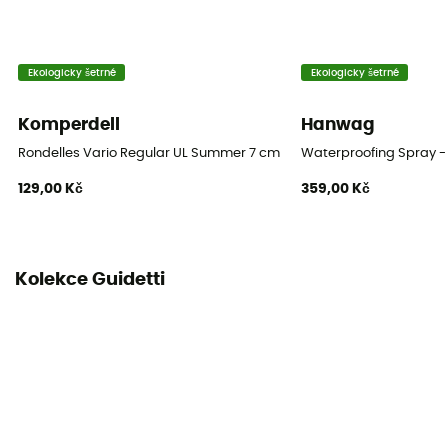
Ekologicky šetrné
Ekologicky šetrné
Komperdell
Hanwag
Rondelles Vario Regular UL Summer 7 cm Blister
Waterproofing Spray - 
129,00 Kč
359,00 Kč
Kolekce Guidetti