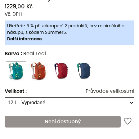
Oceňujeme
reflexní prvky
a
živé barvy
pro lepší
1229,00 Kč
viditelnost při výletech za úsvitu nebo při pozdních
Vč. DPH
návratech.
Ušetřete 5 % při zakoupení 2 produktů, bez minimálního
Tento turistický batoh je ideální
pro děti ve věku od 8 do
nákupu, s kódem Summer5.
15 let
.
Další informace
Vlastnosti
:
Barva
:
Real Teal
Zádový panel AirScape™ s pěnovými hřebeny pro
ventilaci,
Vnější přístup k hydrataci,
Přední kapsa na zip,
Velikost
:
Průvodce velikostmi
Vnitřní klip na klíče,
Vnitřní organizační kapsa,
Reflexní prvky,
Není dostupný
Hrudní popruh s píšťalkou,
Boční kapsy z pružné síťoviny,