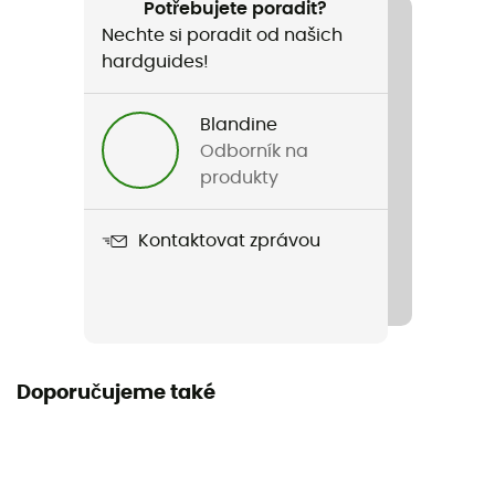
Potřebujete poradit?
390 g
Nechte si poradit od našich
hardguides!
Název produktu
Jet 12
Blandine
Kompatibilní systém hydratace
Odborník na
Ano
produkty
Materiál
Kontaktovat zprávou
Syntetický (Nylon)
Přístup pro nabíjení
Top
Doporučujeme také
Pláštěnka
Ne
Délka v rozloženém stavu