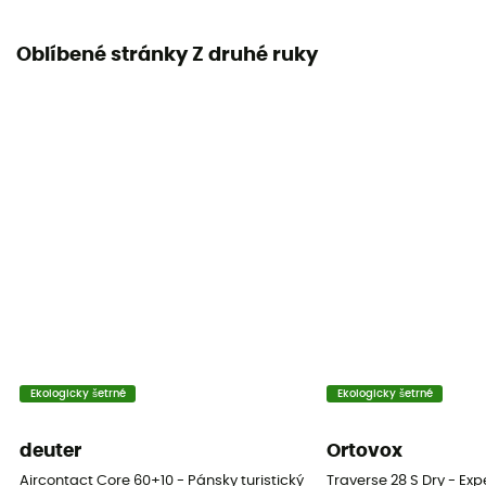
Oblíbené stránky Z druhé ruky
Ekologicky šetrné
Ekologicky šetrné
deuter
Ortovox
Aircontact Core 60+10 - Pánsky turistický batoh
Traverse 28 S Dry - Ex