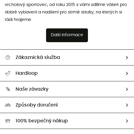
vrcholový sportovec, od roku 2015 s vámi sdílíme vášeň pro
dobré vybavení a nadšení pro strmé stezky, na kterých si
rádi hrajeme.
Další informace
Zákaznická služba
Nápověda a kontakt
Hardloop
Sledovat zásilku
Kdo jsme?
Vrácení zboží a peněz
Naše závazky
HardGuides
Průvodce velikostmi
Naše stopa
Naši Ambasadoři
Způsoby doručení
Second hand
HardGreen
100% bezpečný nákup