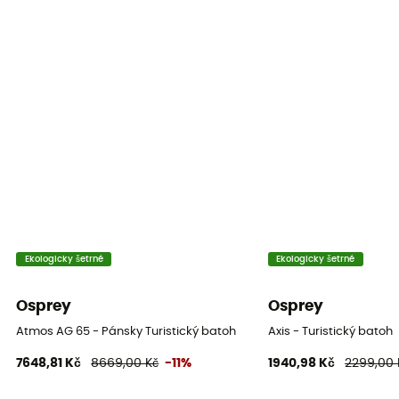
Kompresní popruhy
Ne
Ekologicky šetrné
Ekologicky šetrné
Osprey
Osprey
Atmos AG 65 - Pánsky Turistický batoh
Axis - Turistický batoh
7648,81 Kč
8669,00 Kč
-11%
1940,98 Kč
2299,00 