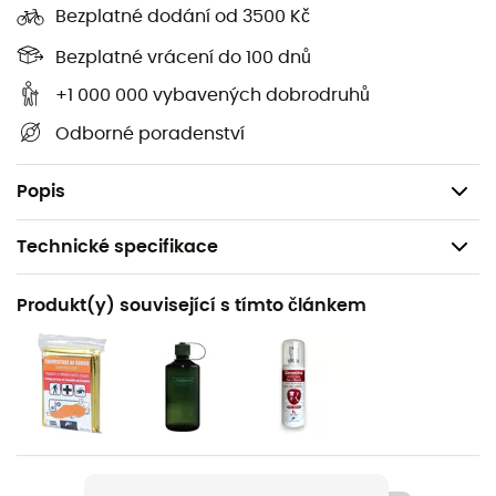
Bezplatné dodání od 3500 Kč
Roztažitelná kapsa na ramenních popruzích,
Přístup do hlavního prostoru pomocí zipu,
Bezplatné vrácení do 100 dnů
Přístup shora na zip,
+1 000 000 vybavených dobrodruhů
Maximální rozměry: 37 x 24 x 19 cm,
Odborné poradenství
Objem: 12 L,
Hmotnost: 0,39 kg.
Popis
Technické specifikace
Doporučené pro
Produkt(y) související s tímto článkem
Pěší turistika / Trekking / Cestování / Horolezectví /
Kemping
Pohlaví
Dětské
Hmotnost