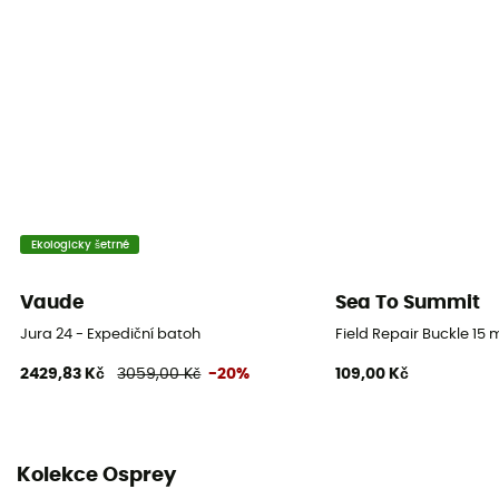
Postranní otevírání
Ne
Objem
12 L
Rozměry
37 x 24 x 19 cm
Ekologicky šetrné
Otevírání batohu
Vaude
Sea To Summit
Postranní
Jura 24 - Expediční batoh
Field Repair Buckle 15
Vlastnosti hrudního popruhu
2429,83 Kč
3059,00 Kč
-20%
109,00 Kč
Nastavitelná šířka / S píšťalkou
Reflexní prvky
Ano
Kolekce Osprey