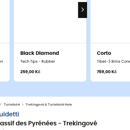
Black Diamond
Corto
rip - Trekingové hole
Tech Tips - Rubber
Tibet-3 Brins Con
259,00 Kč
769,00 Kč
Turistické
Trekingové & Turistické Hole
uidetti
assif des Pyrénées - Trekingové