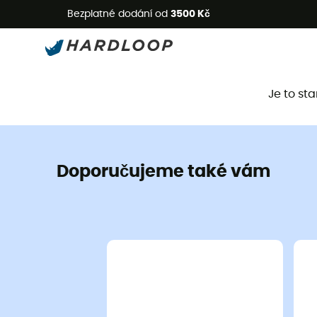
L
Bezplatné dodání od
3500 Kč
Je to st
Doporučujeme také vám