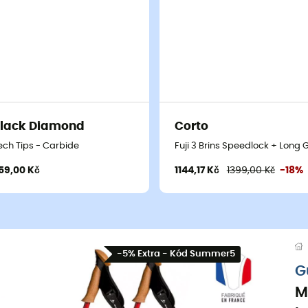
lack Diamond
Corto
ech Tips - Carbide
Fuji 3 Brins Speedlock + Long G
59,00 Kč
1144,17 Kč
1399,00 Kč
-18%
-5% Extra - Kód Summer5
G
M