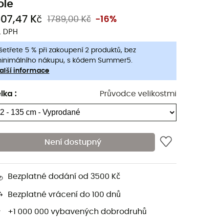
ole
507,47 Kč
1789,00 Kč
-16%
. DPH
šetřete 5 % při zakoupení 2 produktů, bez
inimálního nákupu, s kódem Summer5.
alší informace
lka
:
Průvodce velikostmi
Není dostupný
Bezplatné dodání od 3500 Kč
Bezplatné vrácení do 100 dnů
+1 000 000 vybavených dobrodruhů