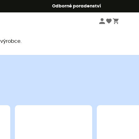
r5
Odborné poradenství
 výrobce.