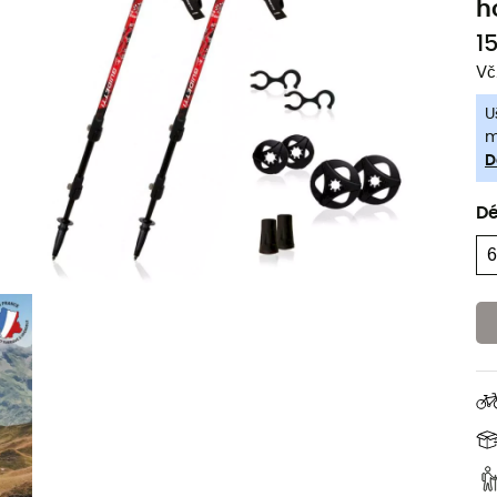
h
1
Vč
U
m
D
Dé