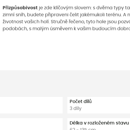
Přizpůsobivost
je zde klíčovým slovem: s dvěma typy tal
zimní sníh, budete připraveni čelit jakémukoli terénu. A n
životnost vašich holí. Stručně řečeno, tyto hole jsou poz
podobách, s malým úsměvem k vašim budoucím dobro
Počet dílů
3 díly
Délka v rozloženém stavu
62 - 135 cm