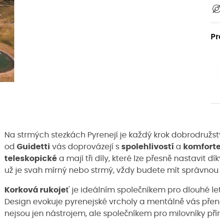
Pr
Na strmých stezkách Pyrenejí je každý krok dobrodružs
od
Guidetti
vás doprovázejí s
spolehlivostí
a
komfort
teleskopické
a mají tři díly, které lze přesně nastavit
už je svah mírný nebo strmý, vždy budete mít správnou
Korková rukojeť
je ideálním společníkem pro dlouhé letn
Design evokuje pyrenejské vrcholy a mentálně vás přená
nejsou jen nástrojem, ale společníkem pro milovníky pří