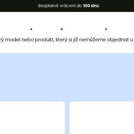
etní akce 🔥 -5 % EXTRA při nákupu 2 produktů* s kódem Summe
Bezplatné vrácení do
100 dnů
Tento produkt již není k dispozici
arý model nebo produkt, který si již nemůžeme objednat u