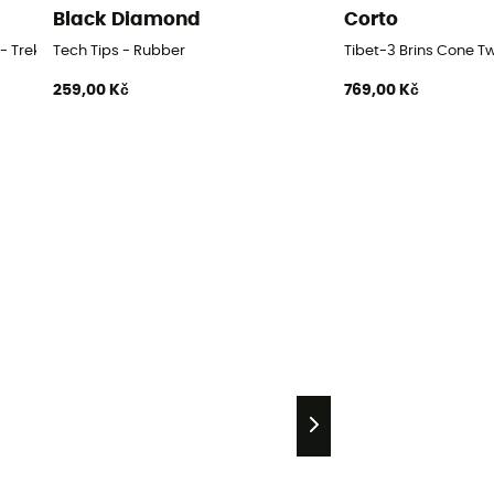
Black Diamond
Corto
 - Trekingové hole
Tech Tips - Rubber
Tibet-3 Brins Cone Tw
259,00 Kč
769,00 Kč