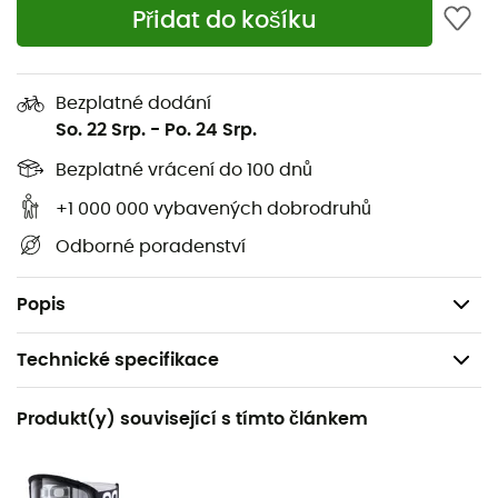
odpojí, čímž se zlepší ochrana krku.
Přidat do košíku
Inovativní ventilace: inovativní vzduchové kanály
této helmy umožňují udržet hlavu v chladu při
vysoké i nízké rychlosti.
Bezplatné dodání
Odnímatelné lícní vycpávky: lícní vycpávky lze
So. 22 Srp.
-
Po. 24 Srp.
snadno odstranit po kolizi, což záchranářům
Bezplatné vrácení do 100 dnů
umožňuje snadnější sejmutí helmy po úrazu.
+1 000 000 vybavených dobrodruhů
Ušní komory: specifické ušní komory minimalizují
dopad nošení integrální helmy na sluch a
Odborné poradenství
rovnováhu.
Hmotnost: 1 170 g
Popis
Technické specifikace
Doporučené pro
Produkt(y) související s tímto článkem
Horské kolo / DH
Pohlaví