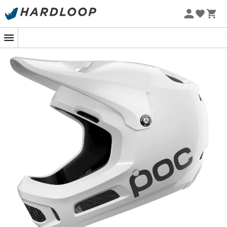
Letní akce 🔥 -5 % EXTRA při nákupu 2 produktů* s kódem
Summer5
Coron Air MIPS
je
integrální MTB helma
od značky
POC
.
Přináší pohodlí, ale především ochranu na vyšší úroveň.
POC
zde představuje bezpečnou helmu s dostatečnou