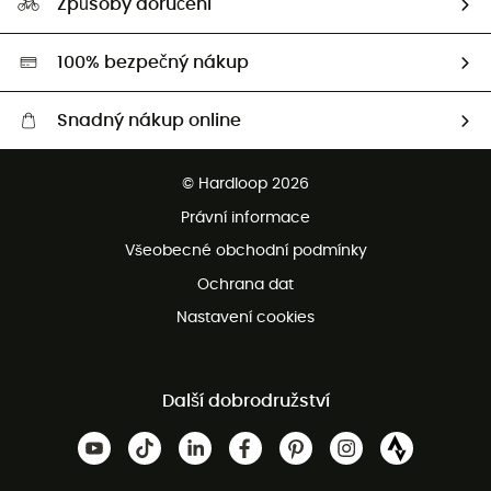
Způsoby doručení
Second hand
HardGreen
100% bezpečný nákup
Snadný nákup online
Bezplatné dodání od 3500 Kč
© Hardloop 2026
Bezplatné vrácení do 100 dnů
Právní informace
Bezplatná zákaznická služba
Všeobecné obchodní podmínky
Ochrana dat
Nastavení cookies
Další dobrodružství