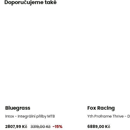
Doporučujeme také
Ano, odnímatelné
Certifikace
Norma CE
Warranty
2 ans
Individuální ochranné vybavení
PPE - Category 2
Bluegrass
Fox Racing
Intox - Integrální přilby MTB
Yth Proframe Thrive - D
2807,99 Kč
3319,00 Kč
-15%
6889,00 Kč