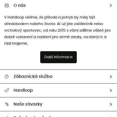
O nás
V Hardloop věříme, že příroda a pohyb by měly být
středobodem našeho života. Ať už jste začátečník nebo
vrcholový sportovec, od roku 2015 s vámi sdílíme vášeň pro
dobré vybavení a nadšení pro strmé stezky, na kterých si
rádi hrajeme.
Další informace
Zákaznická služba
Nápověda a kontakt
Hardloop
Sledovat zásilku
Kdo jsme?
Vrácení zboží a peněz
Naše závazky
HardGuides
Průvodce velikostmi
Naše stopa
Naši Ambasadoři