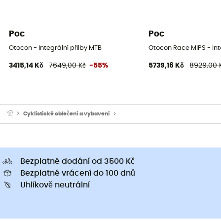
Poc
Poc
Otocon - Integrální přilby MTB
Otocon Race MIPS - Int
3415,14 Kč
7649,00 Kč
-55%
5739,16 Kč
8929,00 
Cyklistické oblečení a vybavení
Cyklistické helmy & Helmy na kolo
Bezplatné dodání od 3500 Kč
Bezplatné vrácení do 100 dnů
Uhlíkově neutrální