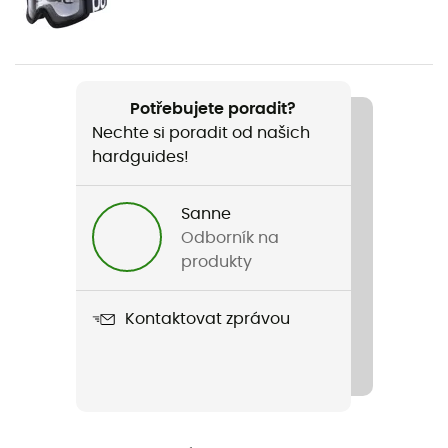
Pánské / Dámské
Název produktu
Coron Air MIPS
Potřebujete poradit?
Nechte si poradit od našich
Použité technologie
hardguides!
Mips
Zapínací systém
Sanne
Přezka
Odborník na
produkty
Vycpávka
Odnímatelné
Kontaktovat zprávou
Reflexní prvky
Ne
Kšilt