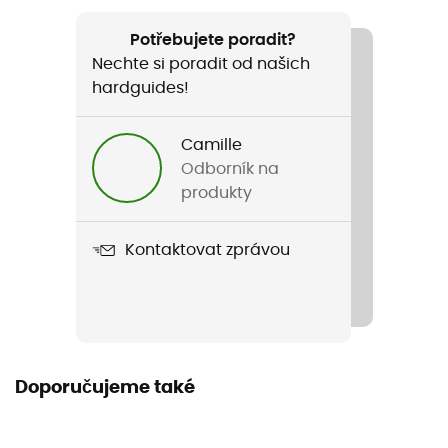
Doporučené pro
Pěší turistika / Trekking
Potřebujete poradit?
Nechte si poradit od našich
Pohlaví
hardguides!
Pánské / Dámské
Camille
Hmotnost
Odborník na
M : 2 x 200 g
produkty
Název produktu
Kontaktovat zprávou
Explorer Light
Materiál
Acier,Caoutchouc
Upevňovací systémy
Doporučujeme také
S popruhy