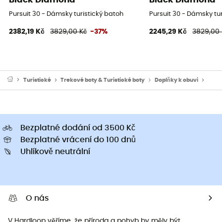
Pursuit 30 - Dámsky turistický batoh
Pursuit 30 - Dámsky tu
2382,19 Kč
3829,00 Kč
-37%
2245,29 Kč
3829,00 
Turistické
Trekové boty & Turistické boty
Doplňky k obuvi
Cram
Bezplatné dodání od 3500 Kč
Bezplatné vrácení do 100 dnů
Uhlíkově neutrální
O nás
V Hardloop věříme, že příroda a pohyb by měly být