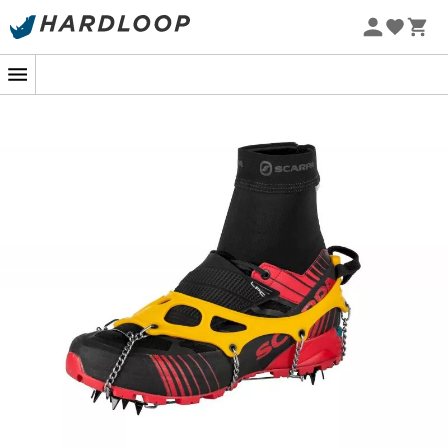
Letní akce 🔥 -5 % EXTRA při nákupu 2 produktů* s kódem
Summer5
-5% Extra - Kód Summer5