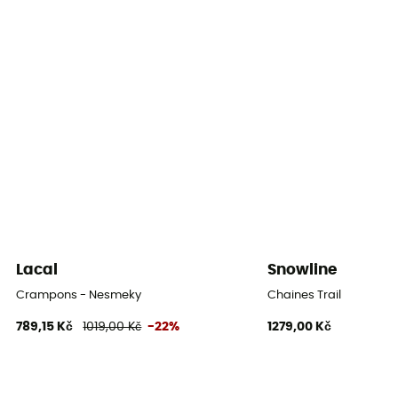
Kompatibilní velikosti
S,M,L,XL
Konvertibilní upevňovací systém
Ne
Celkový počet vrcholů
14
Proti namrzání skluznice
Ne
Přepravní obal
Lacal
Snowline
Ano
Crampons - Nesmeky
Chaines Trail
789,15 Kč
1019,00 Kč
-22%
1279,00 Kč
Individuální ochranné vybavení
PPE - Category 2