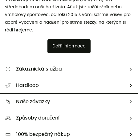
středobodem našeho života. Ať už jste začátečník nebo
vrcholový sportovec, od roku 2015 s vámi sdílíme vášeň pro
dobré vybavení a nadšení pro strmé stezky, na kterých si
rádi hrajeme.
Další informace
Zákaznická služba
Nápověda a kontakt
Hardloop
Sledovat zásilku
Kdo jsme?
Vrácení zboží a peněz
Naše závazky
HardGuides
Průvodce velikostmi
Naše stopa
Naši Ambasadoři
Způsoby doručení
Second hand
HardGreen
100% bezpečný nákup