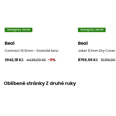
Ekologicky šetrné
Ekologicky šetrné
Beal
Beal
Contract 10.5mm - Statické lano
Joker 9.1mm Dry Cover 
3942,18 Kč
4439,00 Kč
-11%
8759,55 Kč
10319,00
Oblíbené stránky Z druhé ruky