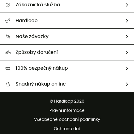
Zákaznická služba
Nápověda a kontakt
Hardloop
Sledovat zásilku
Kdo jsme?
Vrácení zboží a peněz
Naše závazky
HardGuides
Průvodce velikostmi
Naše stopa
Naši Ambasadoři
Způsoby doručení
Second hand
HardGreen
100% bezpečný nákup
Snadný nákup online
Bezplatné dodání od 3500 Kč
© Hardloop 2026
Bezplatné vrácení do 100 dnů
Právní informace
Bezplatná zákaznická služba
Všeobecné obchodní podmínky
Ochrana dat