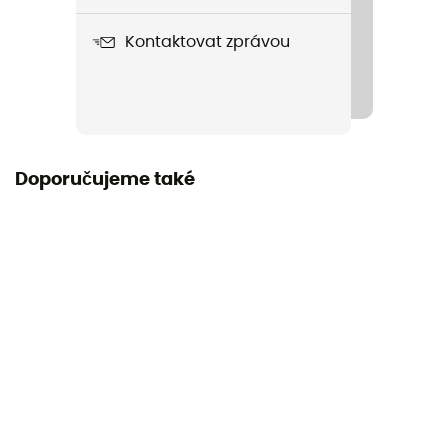
Název produktu
Kontaktovat zprávou
Hydro Bag 40 L
Materiál
PVC/Polyesterová plachta
Délka v rozloženém stavu
Doporučujeme také