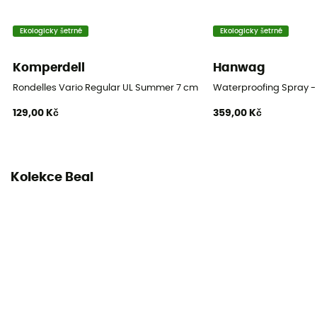
Ekologicky šetrné
Ekologicky šetrné
Komperdell
Hanwag
Rondelles Vario Regular UL Summer 7 cm Blister
Waterproofing Spray - 
129,00 Kč
359,00 Kč
Kolekce Beal