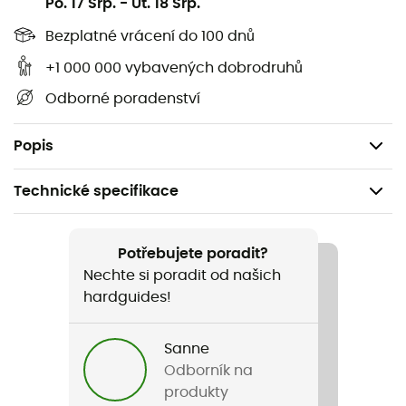
Po. 17 Srp.
-
Ut. 18 Srp.
fluorescenční oranžové barvě,
Možnost přepravy 180 m lana o průměru 10 mm,
Bezplatné vrácení do 100 dnů
Materiál: PVC plachta a polyesterové popruhy,
+1 000 000 vybavených dobrodruhů
Rozměry: 68 x 26 cm,
Odborné poradenství
Objem: 40 L,
Hmotnost: 1 130 g.
Popis
Technické specifikace
Doporučené pro
Kanoistika / Approach
Potřebujete poradit?
Nechte si poradit od našich
Pohlaví
hardguides!
Pánské / Dámské
Sanne
Hmotnost
Odborník na
1 130 g
produkty