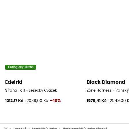
Ekologicky šetrné
Edelrid
Black Diamond
Sirana Tc II - Lezecký úvazek
Zone Harness - Pánský
1212,17 Kč
2039,00 Kč
-40%
1579,41 Kč
2549,00 
Lezecké
Lezecký úvazky
Horolezecké úvazky pánské