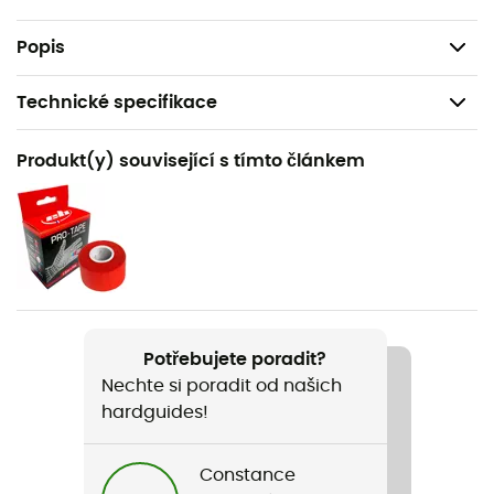
Norma CE: EN 12277,
Hmotnost: 395 g.
Popis
Technické specifikace
Doporučené pro
Produkt(y) související s tímto článkem
Sportovní lezení / Lezení v hale
Pohlaví
Dětské
Hmotnost
395 g
Potřebujete poradit?
Nechte si poradit od našich
Název produktu
hardguides!
Aero-Team IV
Materiál přezek
Constance