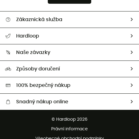
Zákaznická služba
Nápověda a kontakt
Hardloop
Sledovat zásilku
Kdo jsme?
Vrácení zboží a peněz
Naše závazky
HardGuides
Průvodce velikostmi
Naše stopa
Naši Ambasadoři
Způsoby doručení
Second hand
HardGreen
100% bezpečný nákup
Snadný nákup online
Bezplatné dodání od 3500 Kč
© Hardloop 2026
Bezplatné vrácení do 100 dnů
Právní informace
Bezplatná zákaznická služba
Všeobecné obchodní podmínky