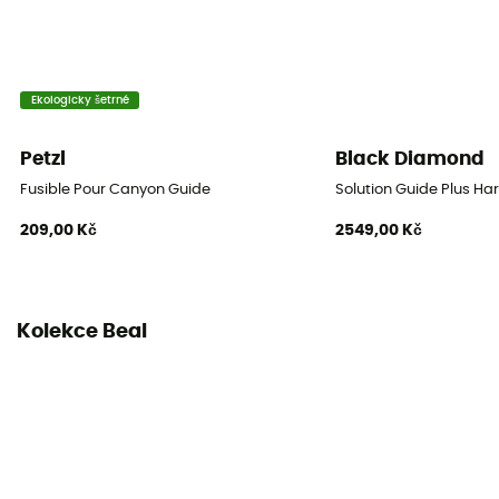
Břišní pásy
Nastavitelné
Ekologicky šetrné
Bod vyvázání
Petzl
Black Diamond
1 bod provazování
Fusible Pour Canyon Guide
Solution Guide Plus Ha
Návod
209,00 Kč
2549,00 Kč
Přečtěte si příbalový leták
Prohlášení o shodě
Zobrazit prohlášení o shodě
Kolekce Beal
Individuální ochranné vybavení
PPE - Category 3