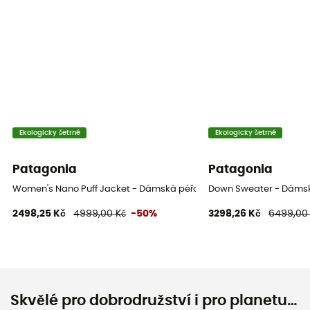
Ekologicky šetrné
Ekologicky šetrné
Patagonia
Patagonia
Women's Nano Puff Jacket - Dámská péřova
Down Sweater - Dáms
2498,25 Kč
4999,00 Kč
-50%
3298,26 Kč
6499,00
Skvělé pro dobrodružství i pro planetu…