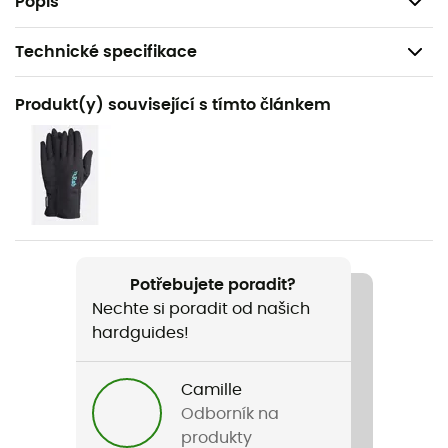
Popis
Technické specifikace
Doporučené pro
Produkt(y) související s tímto článkem
Sportovní lezení / Skialpinismus / Horolezectví
Pohlaví
Dámské
Hmotnost
227 g
Potřebujete poradit?
Nechte si poradit od našich
Název produktu
hardguides!
Women's Mythic Alpine Light Jacket
Použité technologie
Camille
Pertex Quantum
Odborník na
produkty