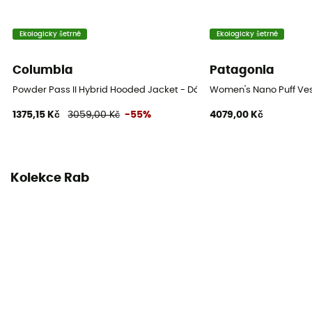
Ekologicky šetrné
Ekologicky šetrné
Columbia
Patagonia
Powder Pass II Hybrid Hooded Jacket - Dámská péřova
Women's Nano Puff Ves
1375,15 Kč
3059,00 Kč
-55%
4079,00 Kč
Kolekce Rab