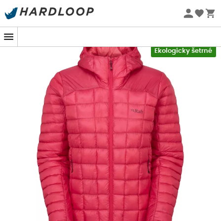
Letní akce 🔥 -5 % EXTRA při nákupu 2 produktů* s kódem
Summer5
-5% Extra - Kód Summer5
Ekologicky šetrné