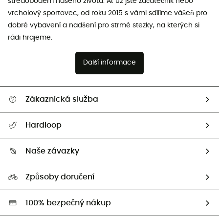
středobodem našeho života. Ať už jste začátečník nebo
vrcholový sportovec, od roku 2015 s vámi sdílíme vášeň pro
dobré vybavení a nadšení pro strmé stezky, na kterých si
rádi hrajeme.
Další informace
Zákaznická služba
Nápověda a kontakt
Hardloop
Sledovat zásilku
Kdo jsme?
Vrácení zboží a peněz
Naše závazky
HardGuides
Průvodce velikostmi
Naše stopa
Naši Ambasadoři
Způsoby doručení
Second hand
HardGreen
100% bezpečný nákup