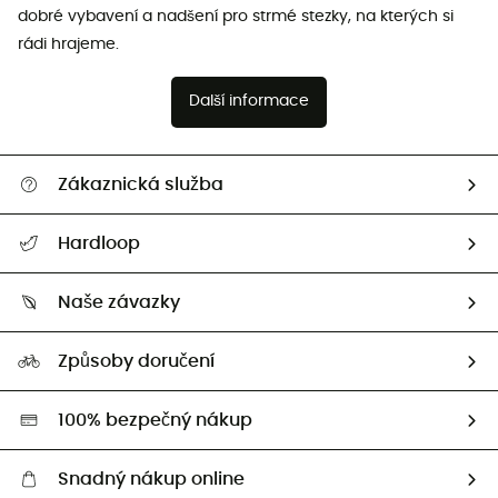
dobré vybavení a nadšení pro strmé stezky, na kterých si
rádi hrajeme.
Další informace
Zákaznická služba
Nápověda a kontakt
Hardloop
Sledovat zásilku
Kdo jsme?
Vrácení zboží a peněz
Naše závazky
HardGuides
Průvodce velikostmi
Naše stopa
Naši Ambasadoři
Způsoby doručení
Second hand
HardGreen
100% bezpečný nákup
Snadný nákup online