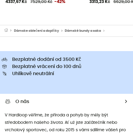
4337,67 Kč
7529,00 Kč
-42%
3313,23 Kč
6629,00 
Dámske oblečeni a doplňky
Dámské bundy a saka
Dámské vesty b
Bezplatné dodání od 3500 Kč
Bezplatné vrácení do 100 dnů
Uhlíkově neutrální
O nás
V Hardloop věříme, že příroda a pohyb by měly být
středobodem našeho života. Ať už jste začátečník nebo
vrcholový sportovec, od roku 2015 s vámi sdílíme vášeň pro