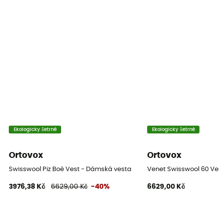
Ekologicky šetrné
Ekologicky šetrné
Ortovox
Ortovox
Swisswool Piz Boè Vest - Dámská vesta
Venet Swisswool 60 V
3976,38 Kč
6629,00 Kč
-40%
6629,00 Kč