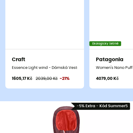
Ekologicky šetrné
Craft
Patagonia
Essence Light wind - Dámská Vesta
Women's Nano Puff
1605,17 Kč
2039,00 Kč
-21%
4079,00 Kč
Pro minimalisty je
Swisswool Piz Boè Vest
vesta, která
doplní váš outfit na horské výpravy. Tato
vesta
pro
ženy
-5% Extra - Kód Summer5
je ideální pro vaše turistické výlety. Věděli jste, že izolační
vlákno může absorbovat až 35 % své vlastní hmotnosti
ve vlhkosti, aniž by působilo mokře? Od roku 2011 značka
Ortovox
používá švýcarskou vlnu
Swisswool
jako