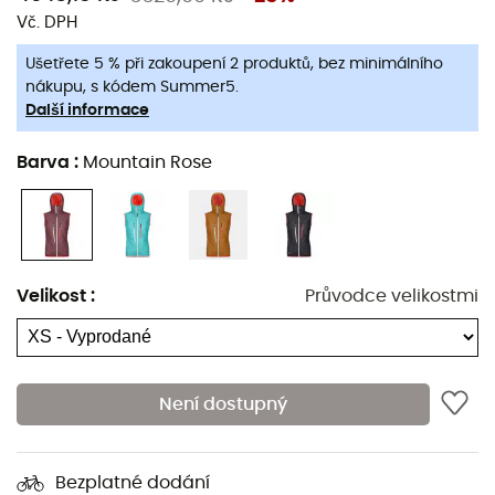
Vč. DPH
Podšívka: 100 % polyamid (recyklovaný)
Vložky: 75 % polyamid (recyklovaný) + 18 % vlna
Ušetřete 5 % při zakoupení 2 produktů, bez minimálního
nákupu, s kódem Summer5.
(owp-merino) + 7 % elastan
Další informace
Swisswool
Recyklovaný polyamid
Barva
:
Mountain Rose
Lehká a více izolační
Vynikající regulace teploty
Maximální volnost pohybu
1 náprsní kapsa
Velikost
:
Průvodce velikostmi
2 přední kapsy
Kapuce s elastickým uzávěrem
Ergonomický střih
Není dostupný
Stretchové vložky Merino Naturetec Light na
zádech
Bezplatné dodání
Větruodolná