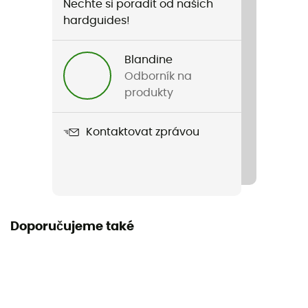
Nechte si poradit od našich
Název produktu
hardguides!
Swisswool Piz Boè Vest
Blandine
Odborník na
produkty
Kontaktovat zprávou
Doporučujeme také