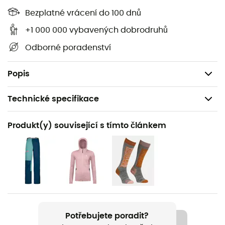
Voděodolná
Bezplatné vrácení do 100 dnů
Vložky z Naturetec light: pružné a prodyšné
+1 000 000 vybavených dobrodruhů
Vyrobeno v Evropě
Odborné poradenství
Fair Wear Foundation
Hmotnost: 204 g
Popis
Technické specifikace
Doporučené pro
Produkt(y) související s tímto článkem
Skialpinismus / Lyžování / Ski freeride
Pohlaví
Dámské
Hmotnost
204 g
Potřebujete poradit?