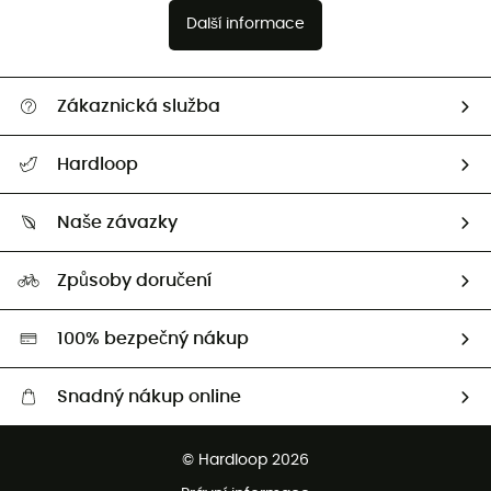
Další informace
Zákaznická služba
Nápověda a kontakt
Hardloop
Sledovat zásilku
Kdo jsme?
Vrácení zboží a peněz
Naše závazky
HardGuides
Průvodce velikostmi
Naše stopa
Naši Ambasadoři
Způsoby doručení
Second hand
HardGreen
100% bezpečný nákup
Snadný nákup online
Bezplatné dodání od 3500 Kč
© Hardloop 2026
Bezplatné vrácení do 100 dnů