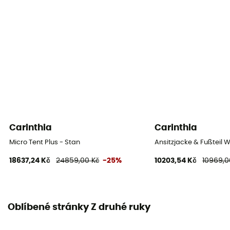
Materiály místnosti
100% polyamide
Materiály podlážky
100% polytétrafluoroéthylène
Carinthia
Carinthia
Micro Tent Plus - Stan
Ansitzjacke & Fußteil
18637,24 Kč
24859,00 Kč
-25%
10203,54 Kč
10969,0
Oblíbené stránky Z druhé ruky