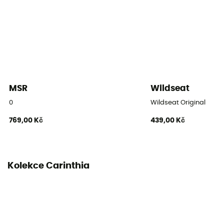
Počet vchodů
3
Počet apsid
Žádné
Tropiko
MSR
Wildseat
Dvojité
0
Wildseat Original
Těsnost tropika (mm)
769,00 Kč
439,00 Kč
10 000 mm
Těsnost podlážky (mm)
10 000 mm
Kolekce Carinthia
Materiály tropika
100% polytétrafluoroéthylène