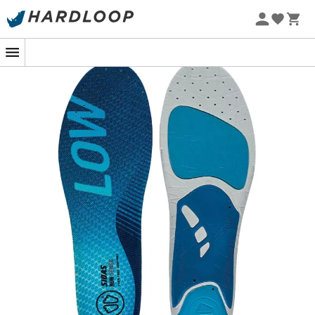
Letní akce 🔥 -5 % EXTRA při nákupu 2 produktů* s kódem
Summer5
Vložky do bot
Sidas 3Feet Run Sense Mid
jsou navrženy