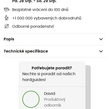
Pa. 28 Srp.
-
So. 29 Srp.
podporu odrazu
Bezplatné vrácení do 100 dnů
Podložka na patě (EVA) pro absorpci nárazů
+1 000 000 vybavených dobrodruhů
Více perforací pro maximální prodyšnost
Odborné poradenství
Doporučení k použití: před použitím vložku
zastřihněte, vyjměte stávající stélku a nahraďte ji
novou
Popis
Technické specifikace
Doporučené pro
Trail / Běh
Potřebujete poradit?
Nechte si poradit od našich
Pohlaví
hardguides!
Pánské / Dámské
David
Název produktu
Produktový
3Feet Run Sense Low
odborník