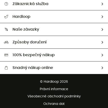
Zákaznická služba
Nápověda a kontakt
Hardloop
Sledovat zásilku
Kdo jsme?
Vrácení zboží a peněz
Naše závazky
HardGuides
Průvodce velikostmi
Naše stopa
Naši Ambasadoři
Způsoby doručení
Second hand
HardGreen
100% bezpečný nákup
Snadný nákup online
Bezplatné dodání od 3500 Kč
© Hardloop 2026
Bezplatné vrácení do 100 dnů
Právní informace
Bezplatná zákaznická služba
Všeobecné obchodní podmínky
Ochrana dat