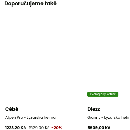
Doporučujeme také
Konstrukce skořepiny
In Mold
Zapínací systém
Nastavitelný řemínek / Přezka
Ventilation
Passive
Reflexní prvky
Ne
Kšilt
Ekologicky šetrné
Ne
Cébé
Diezz
Certifikace
Alpen Pro - Lyžařska helma
Gianny - Lyžařska hel
Norma CE
1223,20 Kč
1529,00 Kč
-20%
5609,00 Kč