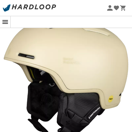
Letní akce 🔥 -5 % EXTRA při nákupu 2 produktů* s kódem
Summer5
-5% Extra - Kód Summer5