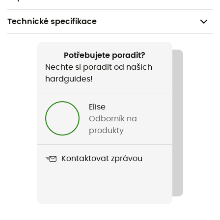
Technické specifikace
Doporučené pro
Alpské lyžování / Lyžování / Snowboard / Ski all
Potřebujete poradit?
mountain
Nechte si poradit od našich
hardguides!
Pohlaví
Pánské / Dámské
Elise
Odborník na
Hmotnost
produkty
455 g
Kontaktovat zprávou
Název produktu
Looper MIPS
Použité technologie
Mips