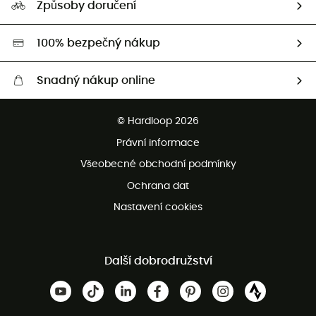
Způsoby doručení
Second hand
HardGreen
100% bezpečný nákup
Snadný nákup online
Bezplatné dodání od 3500 Kč
© Hardloop 2026
Bezplatné vrácení do 100 dnů
Právní informace
Bezplatná zákaznická služba
Všeobecné obchodní podmínky
Ochrana dat
Nastavení cookies
Další dobrodružství