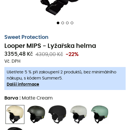
Sweet Protection
Looper MIPS - Lyžařska helma
3355,48 Kč
4309,00 Kč
-22%
Vč. DPH
Ušetřete 5 % při zakoupení 2 produktů, bez minimálního
nákupu, s kódem Summer5.
Od snowparku po backcountry,
Looper MIPS
je zcela
Další informace
nová
lyžařska helma
nabízející vysoký výkon. Přestože
má jednoduchý styl,
Sweet Protection
Looper MIPS
je
Barva
:
Matte Cream
vybaven mnoha technickými prvky: rozšířenou ventilací,
odnímatelnými ušními polštářky a velmi odolnou In-
Mold skořepinou.
Looper MIPS
nabízí dokonalé
přizpůsobení masky s integrovanými větracími otvory,