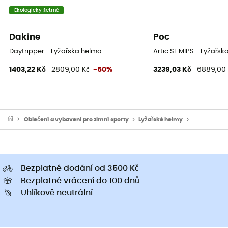
Ekologicky šetrné
Dakine
Poc
Daytripper - Lyžařska helma
Artic SL MIPS - Lyžařs
1403,22 Kč
2809,00 Kč
-50%
3239,03 Kč
6889,00
Oblečení a vybavení pro zimní sporty
Lyžařské helmy
Pánské Lyža
Bezplatné dodání od 3500 Kč
Bezplatné vrácení do 100 dnů
Uhlíkově neutrální