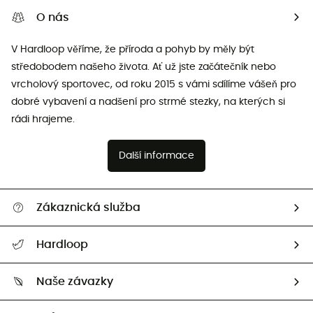
O nás
V Hardloop věříme, že příroda a pohyb by měly být
středobodem našeho života. Ať už jste začátečník nebo
vrcholový sportovec, od roku 2015 s vámi sdílíme vášeň pro
dobré vybavení a nadšení pro strmé stezky, na kterých si
rádi hrajeme.
Další informace
Zákaznická služba
Nápověda a kontakt
Hardloop
Sledovat zásilku
Kdo jsme?
Vrácení zboží a peněz
Naše závazky
HardGuides
Průvodce velikostmi
Naše stopa
Naši Ambasadoři