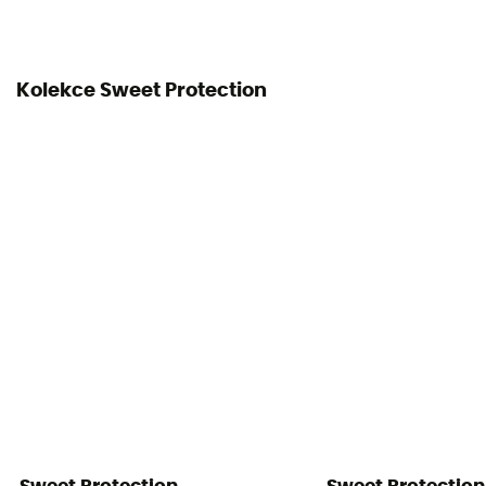
Individuální ochranné vybavení
PPE - Category 2
Kolekce Sweet Protection