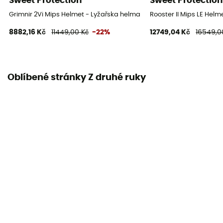
Sweet Protection
Sweet Protection
Grimnir 2Vi Mips Helmet - Lyžařska helma
Rooster II Mips LE Hel
8882,16 Kč
11449,00 Kč
-22%
12749,04 Kč
16549,0
Oblíbené stránky Z druhé ruky