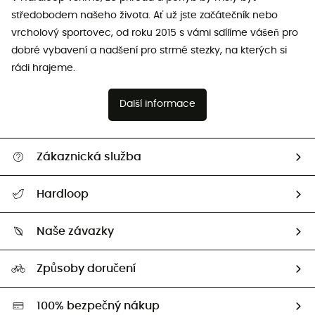
středobodem našeho života. Ať už jste začátečník nebo
vrcholový sportovec, od roku 2015 s vámi sdílíme vášeň pro
dobré vybavení a nadšení pro strmé stezky, na kterých si
rádi hrajeme.
Další informace
Zákaznická služba
Nápověda a kontakt
Hardloop
Sledovat zásilku
Kdo jsme?
Vrácení zboží a peněz
Naše závazky
HardGuides
Průvodce velikostmi
Naše stopa
Naši Ambasadoři
Způsoby doručení
Second hand
HardGreen
100% bezpečný nákup