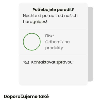
385 g
Potřebujete poradit?
Nechte si poradit od našich
Název produktu
hardguides!
K-Performance H-Loft
Použité technologie
Elise
Polartec®
Odborník na
produkty
Střih
Nastavené
Kontaktovat zprávou
Kapuce
Ano
Kapsy
Doporučujeme také
1 kieszeń na piersi / 2 boční kapsy se zipem
Vlastnost oděvu