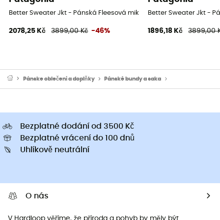
Better Sweater Jkt - Pánská Fleesová mikina
Better Sweater Jkt - P
2078,25 Kč
3899,00 Kč
-46%
1896,18 Kč
3899,00 
Pánske oblečeni a doplňky
Pánské bundy a saka
Pánské sportovní 
Bezplatné dodání od 3500 Kč
Bezplatné vrácení do 100 dnů
Uhlíkově neutrální
O nás
V Hardloop věříme, že příroda a pohyb by měly být