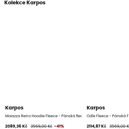
Kolekce Karpos
Karpos
Karpos
Moiazza Retro Hoodie Fleece - Pánská fleesová mikina
Odle Fleece - Pánská 
2089,36 Kč
3569,00 Kč
-41%
2114,87 Kč
3569,00 K