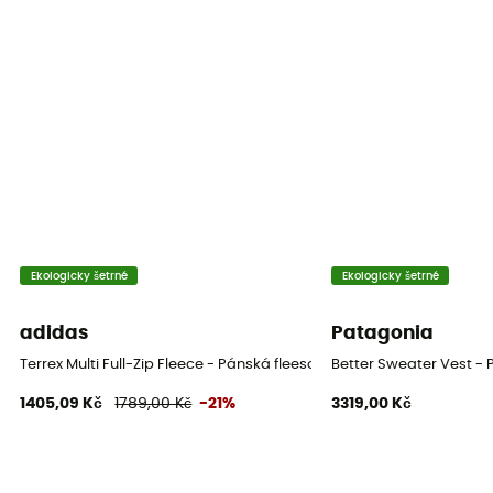
Izolační / Prodyšný
Úroveň tepla
Husté fleesová mikina
Ekologicky šetrné
Ekologicky šetrné
adidas
Patagonia
Terrex Multi Full-Zip Fleece - Pánská fleesová mikina
Better Sweater Vest -
1405,09 Kč
1789,00 Kč
-21%
3319,00 Kč