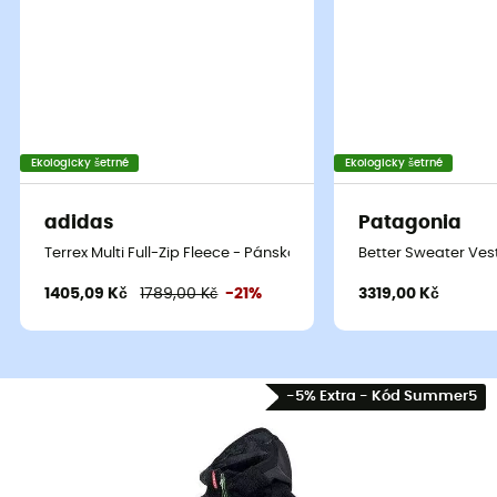
Ekologicky šetrné
Ekologicky šetrné
adidas
Patagonia
Terrex Multi Full-Zip Fleece - Pánská fleesová mikina
Better Sweater Ves
1405,09 Kč
1789,00 Kč
-21%
3319,00 Kč
-5% Extra - Kód Summer5