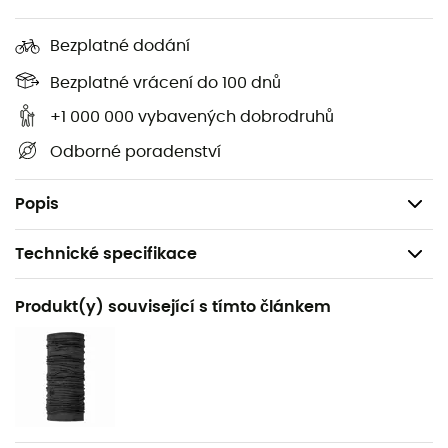
postrojem.
Bezplatné dodání
Vnitřní návlek s nastavením na suchý zip ve spodní
části nohavice s háčkem pro pevné přichycení k
Bezplatné vrácení do 100 dnů
botě.
+1 000 000 vybavených dobrodruhů
Zip ve spodní části nohavic s klínem.
Odborné poradenství
Spodní část nohavic z pružné tkaniny Dyneema
ripstop.
Popis
Technické specifikace
Doporučené pro
Produkt(y) související s tímto článkem
Pěší turistika / Skialpinismus / Horolezectví
Pohlaví
Pánské
Hmotnost