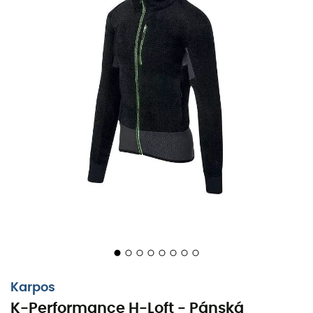
Když teploty klesají a zima ovládne vaše oblíbená hřiště,
pánská nan K-Performance H Loft
od
Karpos
se stává
vaším nejlepším spojencem. Navržena pro dobrodruhy,
kteří se nezastaví před ničím, tato nan je jako nejlepší
horká čokoláda po ledovém dni: uklidňující a
nepostradatelná.
Karpos
Díky výjimečné tepelné izolaci s
technologií H Loft
vás
K-Performance H-Loft - Pánská