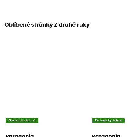
Oblíbené stránky Z druhé ruky
Ekologicky šetrné
Ekologicky šetrné
Patagonia
Patagonia