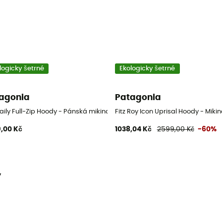
logicky šetrné
Ekologicky šetrné
agonia
Patagonia
aily Full-Zip Hoody - Pánská mikina
Fitz Roy Icon Uprisal Hoody - Miki
,00 Kč
1038,04 Kč
2599,00 Kč
-60%
y