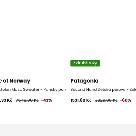
Z druhé ruky
e of Norway
Patagonia
na
stølen Masc Sweater - Pánsky pullover
Second Hand Dětská péřova - Zel
,33 Kč
7649,00 Kč
-43%
1531,60 Kč
3829,00 Kč
-60%