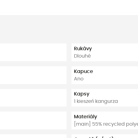
Rukávy
Dlouhé
Kapuce
Ano
Kapsy
1 kieszeń kangurza
Materiály
[main] 55% recycled polye