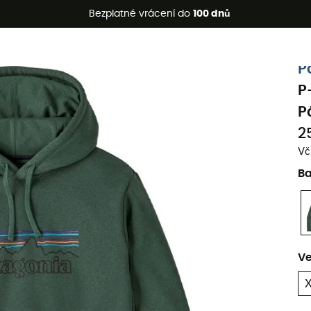
etní akce 🔥 -5 % EXTRA při nákupu 2 produktů* s kódem Summe
Bezplatné vrácení do
100 dnů
Ekologicky šetrné
P
P
P
2
Vč
B
Ve