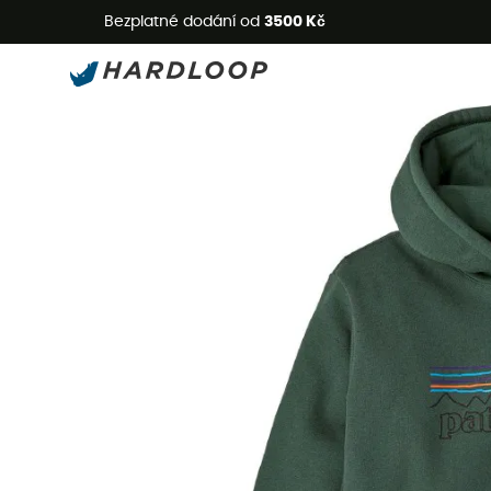
L
Bezplatné dodání od
3500 Kč