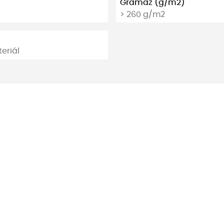
Gramáž (g/m2)
> 260 g/m2
eriál