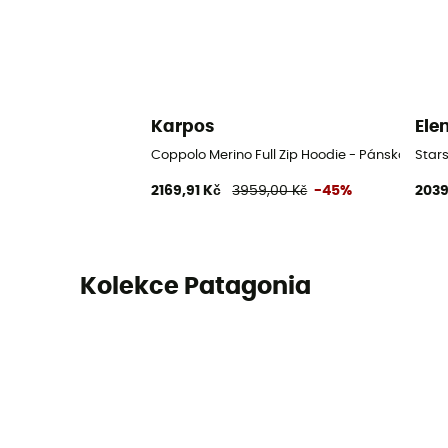
Karpos
Ele
Coppolo Merino Full Zip Hoodie - Pánská mikin
Star
2169,91 Kč
3959,00 Kč
-45%
2039
Kolekce Patagonia