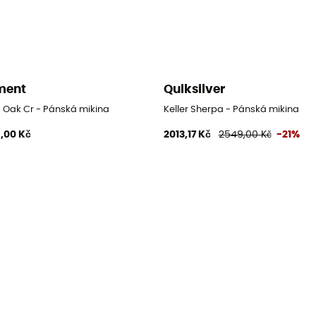
ment
Quiksilver
a
s Oak Cr - Pánská mikina
Keller Sherpa - Pánská mikina
,00 Kč
2013,17 Kč
2549,00 Kč
-21%