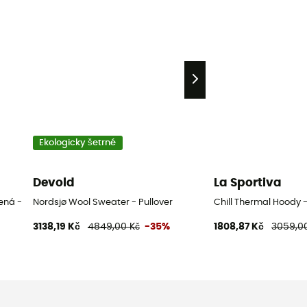
Ekologicky šetrné
Devold
La Sportiva
ená - M
Nordsjø Wool Sweater - Pullover
Chill Thermal Hoody 
3138,19 Kč
4849,00 Kč
-35%
1808,87 Kč
3059,0