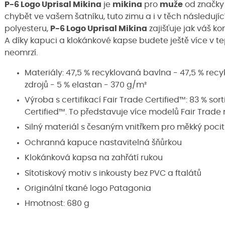
P-6 Logo Uprisal Mikina
je
mikina
pro
muže
od značk
chybět ve vašem šatníku, tuto zimu a i v těch následují
polyesteru,
P-6 Logo Uprisal Mikina
zajišťuje jak váš ko
A díky kapuci a klokánkové kapse budete ještě více v te
neomrzí.
Materiály: 47,5 % recyklovaná bavlna - 47,5 % recy
zdrojů - 5 % elastan - 370 g/m²
Výroba s certifikací Fair Trade Certified™: 83 % sor
Certified™. To představuje více modelů Fair Trade n
Silný materiál s česaným vnitřkem pro měkký pocit
Ochranná kapuce nastavitelná šňůrkou
Klokánková kapsa na zahřátí rukou
Sítotiskový motiv s inkousty bez PVC a ftalátů
Originální tkané logo Patagonia
Hmotnost: 680 g