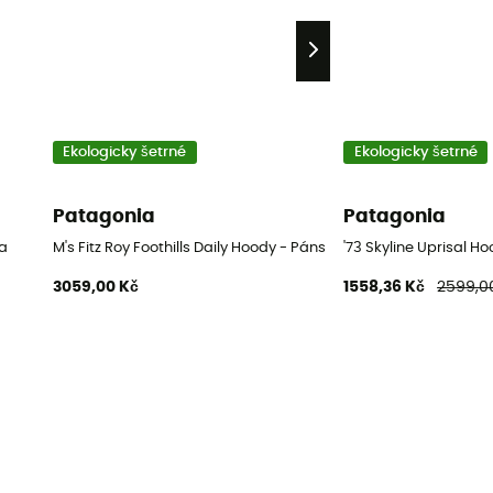
Ekologicky šetrné
Ekologicky šetrné
Patagonia
Patagonia
na
M's Fitz Roy Foothills Daily Hoody - Pánská mikina
'73 Skyline Uprisal Ho
3059,00 Kč
1558,36 Kč
2599,0