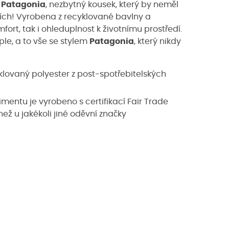
y
Patagonia
, nezbytný kousek, který by neměl
cích! Vyrobena z recyklované bavlny a
mfort, tak i ohleduplnost k životnímu prostředí.
ple, a to vše se stylem
Patagonia
, který nikdy
klovaný polyester z post-spotřebitelských
timentu je vyrobeno s certifikací Fair Trade
ež u jakékoli jiné oděvní značky