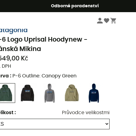
r5
Odborné poradenství
Pánske oblečeni a doplňky
Pánské oblečení
Pánské mikiny a svetre
atagonia
-6 Logo Uprisal Hoodynew -
ánská Mikina
549,00 Kč
. DPH
arva
:
P-6 Outline: Canopy Green
likost
:
Průvodce velikostmi