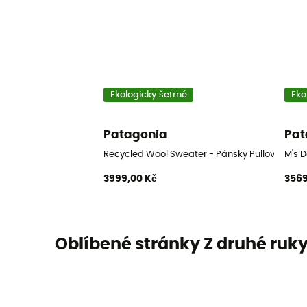
Ekologicky šetrné
Eko
Patagonia
Pat
Recycled Wool Sweater - Pánsky Pullover
M's D
3999,00 Kč
3569
Oblíbené stránky Z druhé ruk