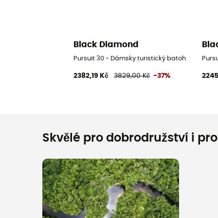
Black Diamond
Bla
Pursuit 30 - Dámsky turistický batoh
Pursu
2382,19 Kč
3829,00 Kč
-37%
2245
Skvělé pro dobrodružství i pr