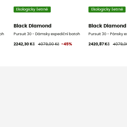
Ekologicky šetrné
Ekologicky šetrné
Black Diamond
Black Diamond
toh
Pursuit 30 - Dámsky expediční batoh
Pursuit 30 - Pánsky 
2242,30 Kč
4079,00 Kč
-45%
2420,87 Kč
4079,0