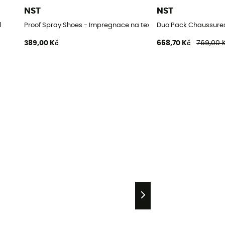
NST
NST
l
Proof Spray Shoes - Impregnace na textil
Duo Pack Chaussure
389,00 Kč
668,70 Kč
769,00 