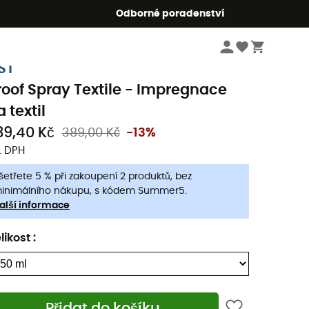
r5
Odborné poradenství
Turistické
Turistické doplňky
Přípravky na péči o Obuv
ST
roof Spray Textile - Impregnace
 textil
39,40 Kč
389,00 Kč
-13%
. DPH
šetřete 5 % při zakoupení 2 produktů, bez
inimálního nákupu, s kódem Summer5.
alší informace
likost
:
Přidat do košíku