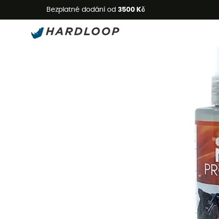
L
Bezplatné dodání od
3500 Kč