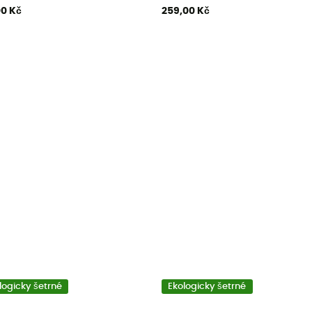
00 Kč
259,00 Kč
logicky šetrné
Ekologicky šetrné