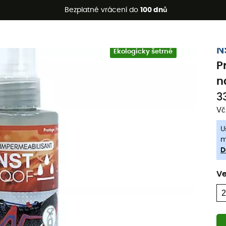
etní akce 🔥 -5 % EXTRA při nákupu 2 produktů* s kódem Summe
Bezplatné vrácení do
100 dnů
-5% Extra - Kód Summer5
N
Ekologicky šetrné
P
na
3
Vč
U
m
D
Ve