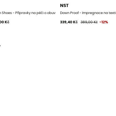
T
NST
buv
 Shoes - Přípravky na péči o obuv
Down Proof - Impregnace na texti
00 Kč
339,40 Kč
389,00 Kč
-12%
y