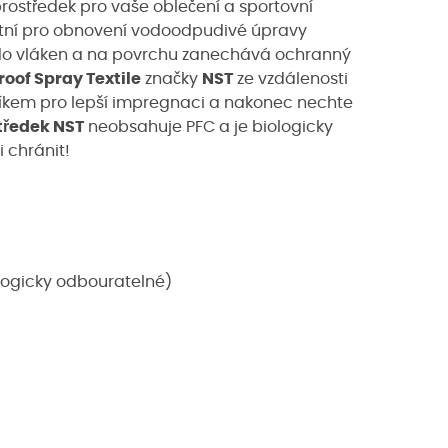
rostředek pro vaše oblečení a sportovní
ktní pro obnovení vodoodpudivé úpravy
do vláken a na povrchu zanechává ochranný
roof Spray Textile
značky
NST
ze vzdálenosti
říkem pro lepší impregnaci a nakonec nechte
tředek NST
neobsahuje PFC a je biologicky
i chránit!
ologicky odbouratelné)