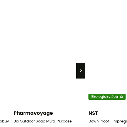
Ekologicky šetrné
Pharmavoyage
NST
 obuv
Bio Outdoor Soap Multi-Purpose
Down Proof - Impregn