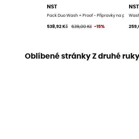
NST
NS
Pack Duo Wash + Proof - Přípravky na péči o o
Wash
538,92 Kč
639,00 Kč
-15%
259,
Oblíbené stránky Z druhé ruk