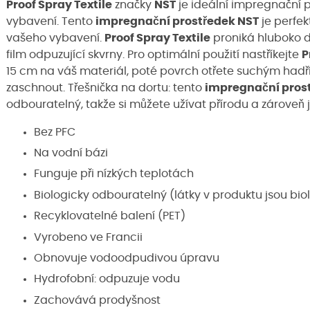
Proof Spray Textile
značky
NST
je ideální impregnační p
vybavení. Tento
impregnační prostředek NST
je perfe
vašeho vybavení.
Proof Spray Textile
proniká hluboko 
film odpuzující skvrny. Pro optimální použití nastříkejte
P
15 cm na váš materiál, poté povrch otřete suchým had
zaschnout. Třešnička na dortu: tento
impregnační pros
odbouratelný, takže si můžete užívat přírodu a zároveň j
Bez PFC
Na vodní bázi
Funguje při nízkých teplotách
Biologicky odbouratelný (látky v produktu jsou bi
Recyklovatelné balení (PET)
Vyrobeno ve Francii
Obnovuje vodoodpudivou úpravu
Hydrofobní: odpuzuje vodu
Zachovává prodyšnost