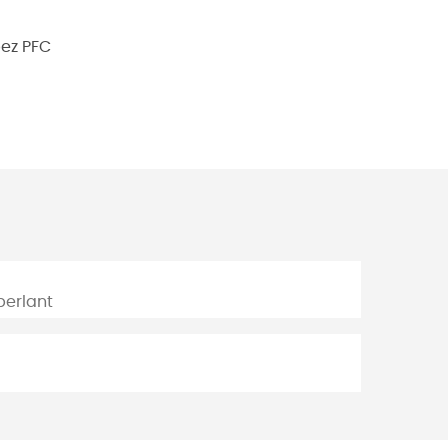
bez PFC
perlant