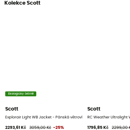
Kolekce Scott
Ano
Ekologicky šetrné
Scott
Scott
Explorair Light WB Jacket - Pánská větrovka
RC Weather Ultralight 
2293,61 Kč
3059,00 Kč
-25%
1796,85 Kč
2299,00 