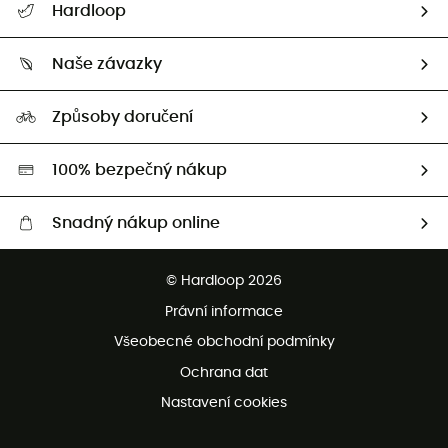
Hardloop
Sledovat zásilku
Kdo jsme?
Vrácení zboží a peněz
Naše závazky
HardGuides
Průvodce velikostmi
Naše stopa
Naši Ambasadoři
Způsoby doručení
Second hand
HardGreen
100% bezpečný nákup
Snadný nákup online
Bezplatné dodání od 3500 Kč
© Hardloop 2026
Bezplatné vrácení do 100 dnů
Právní informace
Bezplatná zákaznická služba
Všeobecné obchodní podmínky
Ochrana dat
Nastavení cookies