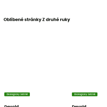
Oblíbené stránky Z druhé ruky
Ekologicky šetrné
Ekologicky šetrné
Devold
Devold