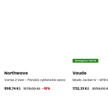
Stretch
Ano
Větrovka
Ano
Střih
Nastavené
Label
PFC-Free
Ekologicky šetrné
Kapuce
Northwave
Vaude
Ano
Vortex 2 Vest - Pánská cyklistická vesta
Moab Jacket IV - MTB
898,74 Kč
1079,00 Kč
-16%
1732,33 Kč
3059,00 
Materiály
100% Polyamide
Reflexní prvky