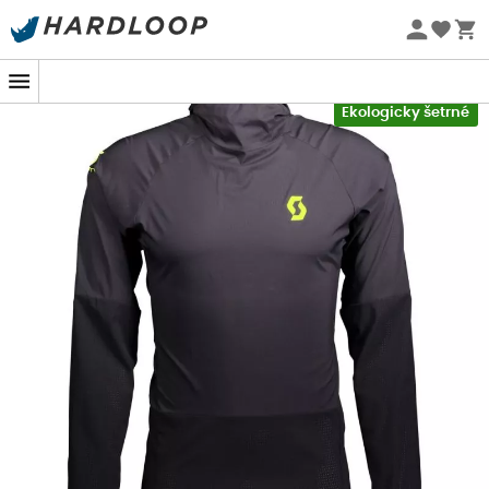
Letní akce 🔥 -5 % EXTRA při nákupu 2 produktů* s kódem
Summer5
-5% Extra - Kód Summer5
Ekologicky šetrné