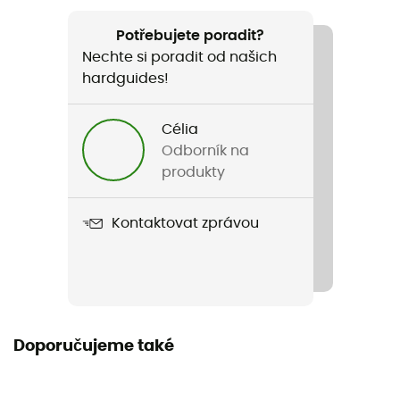
Doporučené pro
Trail / Běh
Potřebujete poradit?
Nechte si poradit od našich
Pohlaví
hardguides!
Pánské
Célia
Hmotnost
Odborník na
99 g
produkty
Název produktu
Kontaktovat zprávou
RC Run
Vlastnosti
Elastický lem
Nepromokavost
Doporučujeme také
Odpuzovač vody