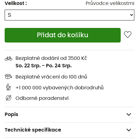
Hybridní konstrukce z Durobreeze Toray Airtastic™
Velikost
:
Průvodce velikostmi
Dryozone bez PFC a tkaniny Duroexpand
Vodoodpudivá úprava DWR
Ultra lehká konstrukce
Přidat do košíku
Prodyšná
Minimalistická a lehká
Pružná tkanina pro optimální volnost pohybu
Bezplatné dodání od 3500 Kč
So. 22 Srp.
-
Po. 24 Srp.
Ergologické uspořádání větruodolné tkaniny
Integrovaná ergonomická kapuce
Bezplatné vrácení do 100 dnů
Elastický spodní lem
+1 000 000 vybavených dobrodruhů
Lze složit do zadní kapsy
Odborné poradenství
Reflexní a fluorescenční potisky pro lepší viditelnost
Hmotnost: 99 g
Popis
Technické specifikace