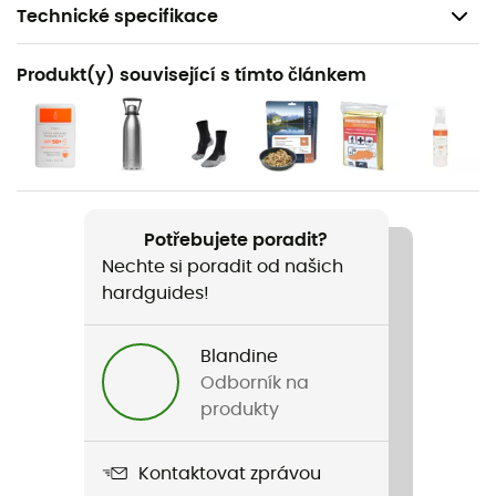
Technické specifikace
Doporučené pro
Produkt(y) související s tímto článkem
Pěší turistika / Trekking / Cestování
Název produktu
St Jacques. Moissac / Ronceveaux
Jazyk
Potřebujete poradit?
Francouzština
Nechte si poradit od našich
hardguides!
Blandine
Odborník na
produkty
Kontaktovat zprávou