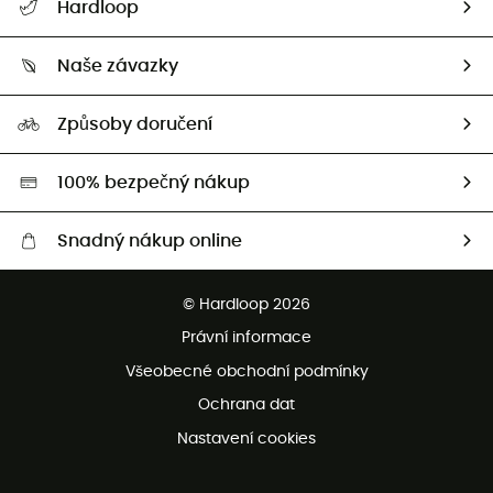
Hardloop
Sledovat zásilku
Kdo jsme?
Vrácení zboží a peněz
Naše závazky
HardGuides
Průvodce velikostmi
Naše stopa
Naši Ambasadoři
Způsoby doručení
Second hand
HardGreen
100% bezpečný nákup
Snadný nákup online
Bezplatné dodání od 3500 Kč
© Hardloop 2026
Bezplatné vrácení do 100 dnů
Právní informace
Bezplatná zákaznická služba
Všeobecné obchodní podmínky
Ochrana dat
Nastavení cookies