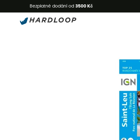
L
Bezplatné dodání od
3500 Kč