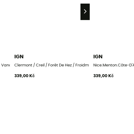
IGN
IGN
a Vanoise
Clermont / Creil / Forêt De Hez / Froidmont
Nice.Menton.Côte-D'
339,00 Kč
339,00 Kč