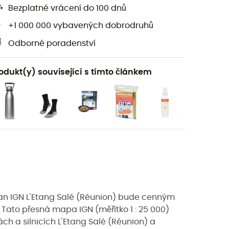
Bezplatné vrácení do 100 dnů
+1 000 000 vybavených dobrodruhů
Odborné poradenství
odukt(y) související s tímto článkem
nan IGN L'Etang Salé (Réunion) bude cenným
 Tato přesná mapa IGN (měřítko 1 : 25 000)
h a silnicích L'Etang Salé (Réunion) a