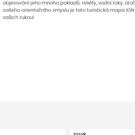
objevování jeho mnoha pokladů: reliéfy, vodní toky, úto
vašeho orientačního smyslu je tato turistická mapa IG
vašich rukou!
Jazyk