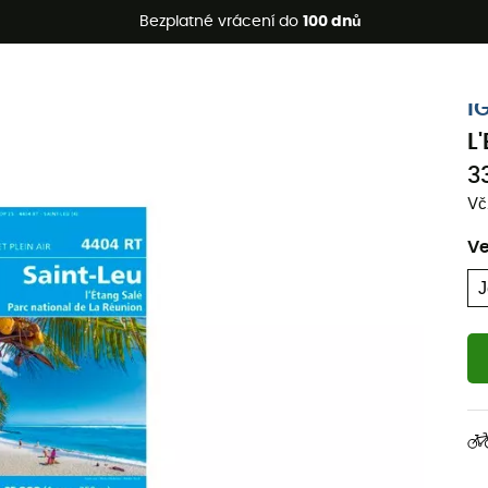
etní akce 🔥 -5 % EXTRA při nákupu 2 produktů* s kódem Summe
Bezplatné vrácení do
100 dnů
I
L
3
Vč
Ve