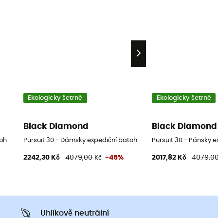
Ekologicky šetrné
Ekologicky šetrné
Black Diamond
Black Diamond
toh
Pursuit 30 - Dámsky expediční batoh
Pursuit 30 - Pánsky 
2242,30 Kč
4079,00 Kč
-45%
2017,82 Kč
4079,00
Uhlíkově neutrální