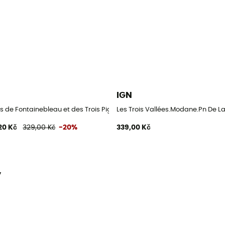
IGN
s de Fontainebleau et des Trois Pignons
Les Trois Vallées.Modane.Pn De L
20 Kč
329,00 Kč
-20%
339,00 Kč
y