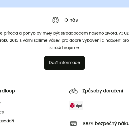
O nás
že příroda a pohyb by měly být středobodem našeho života. Ať už 
roku 2015 s vámi sdílíme vášeň pro dobré vybavení a nadšení pro
si rádi hrajeme.
Další informace
rdloop
Způsoby doručení
?
es
asadoři
100% bezpečný nák