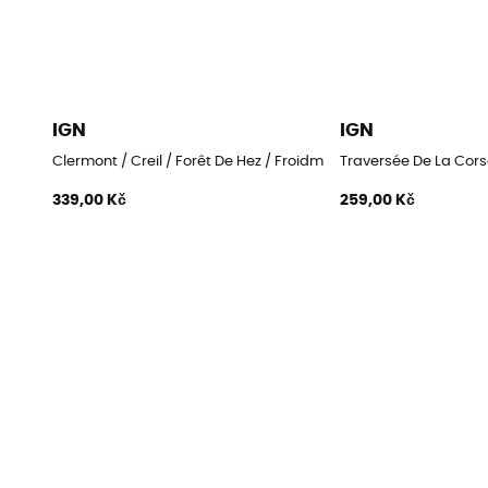
IGN
IGN
Clermont / Creil / Forêt De Hez / Froidmont
Traversée De La Cors
339,00 Kč
259,00 Kč