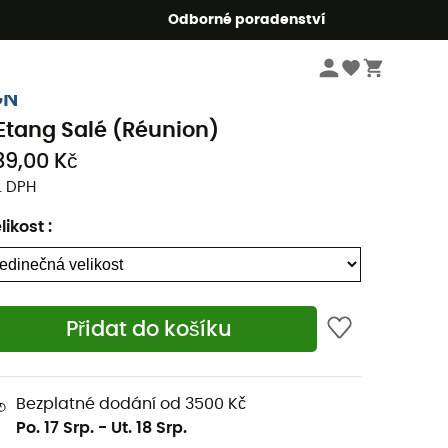
r5
Odborné poradenství
Knihy & mapy
Turistické mapy
GN
'Etang Salé (Réunion)
39,00 Kč
. DPH
likost
:
Přidat do košíku
Bezplatné dodání od 3500 Kč
Po. 17 Srp.
-
Ut. 18 Srp.