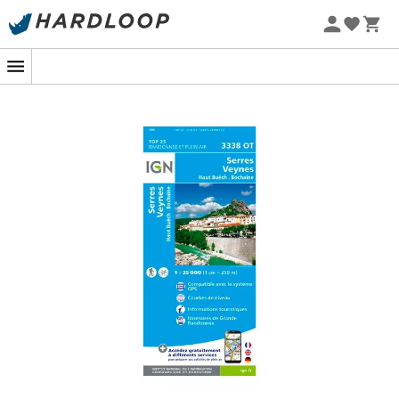
Letní akce 🔥 -5 % EXTRA při nákupu 2 produktů* s kódem
Summer5