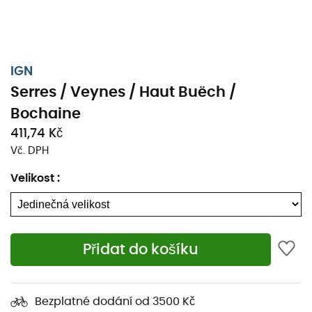
IGN
Serres / Veynes / Haut Buëch /
Bochaine
411,74 Kč
Vč. DPH
Velikost
:
Přidat do košíku
Ať už se jedná o pár kilometrů nebo dlouhou výpravu,
nan Serres / Veynes / Haut Buëch / Bochaine bude
cenným spojencem při přípravě a prožívání vašeho
Bezplatné dodání od 3500 Kč
dobrodružství. Díky své vysoké přesnosti obsahuje tato