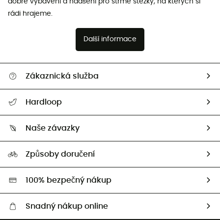
dobré vybavení a nadšení pro strmé stezky, na kterých si
rádi hrajeme.
Další informace
Zákaznická služba
Nápověda a kontakt
Hardloop
Sledovat zásilku
Kdo jsme?
Vrácení zboží a peněz
Naše závazky
HardGuides
Průvodce velikostmi
Naše stopa
Naši Ambasadoři
Způsoby doručení
Second hand
HardGreen
100% bezpečný nákup
Snadný nákup online