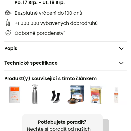
Po. 17 Srp.
-
Ut. 18 Srp.
mapa IGN (měřítko 1 : 25 000) všechny potřebné detaily
pro pohyb po stezkách a cestách Serres / Veynes / Haut
Bezplatné vrácení do 100 dnů
Buëch / Bochaine a objevování jejích četných pokladů:
+1 000 000 vybavených dobrodruhů
reliéfy, vodní toky, útočiště a další pozoruhodná místa...
Odborné poradenství
Kromě vašeho orientačního smyslu je tedy podle nás
tato turistická mapa IGN nepostradatelná ve vašem
batohu a ve vašich rukou!
Popis
Technické specifikace
Doporučené pro
Produkt(y) související s tímto článkem
Pěší turistika / Trekking / Cestování
Název produktu
Serres / Veynes / Haut Buëch / Bochaine
Jazyk
Potřebujete poradit?
Francouzština
Nechte si poradit od našich