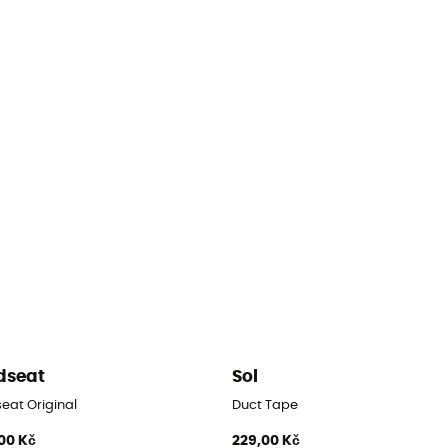
dseat
Sol
eat Original
Duct Tape
00 Kč
229,00 Kč