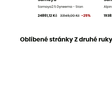
Samaya2.5 Dyneema - Stan
Alpin
24861,12 Kč
33149,00 Kč
-25%
1938
Oblíbené stránky Z druhé ruk