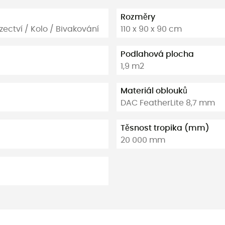
Rozměry
zectví / Kolo / Bivakování
110 x 90 x 90 cm
Podlahová plocha
1,9 m2
Materiál oblouků
DAC FeatherLite 8,7 mm
Těsnost tropika (mm)
20 000 mm