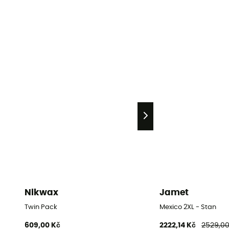
Nikwax
Jamet
Twin Pack
Mexico 2XL - Stan
609,00 Kč
2222,14 Kč
2529,00