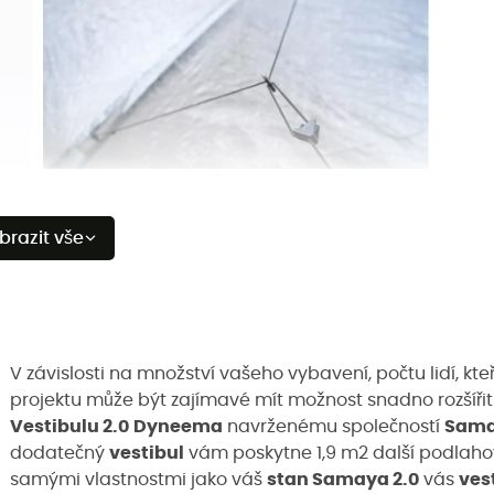
brazit vše
V závislosti na množství vašeho vybavení, počtu lidí, k
projektu může být zajímavé mít možnost snadno rozšíři
Vestibulu 2.0
Dyneema
navrženému společností
Sam
dodatečný
vestibul
vám poskytne 1,9 m2 další podlahov
samými vlastnostmi jako váš
stan Samaya 2.0
vás
ves