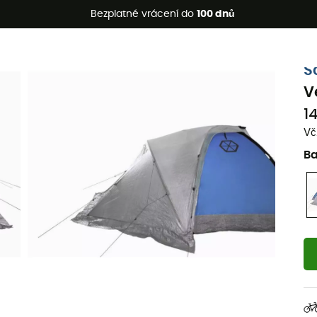
etní akce 🔥 -5 % EXTRA při nákupu 2 produktů* s kódem Summe
Bezplatné vrácení do
100 dnů
S
V
1
Vč
B