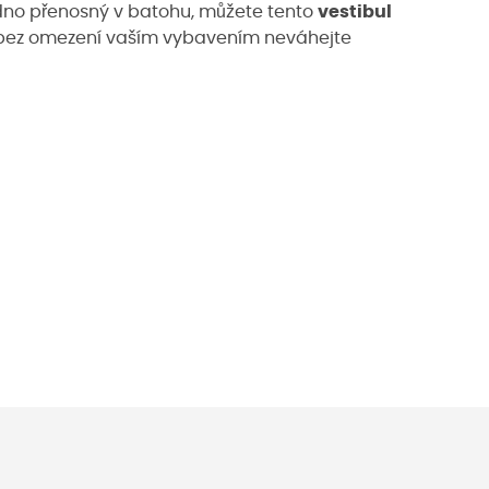
dno přenosný v batohu, můžete tento
vestibul
a bez omezení vaším vybavením neváhejte