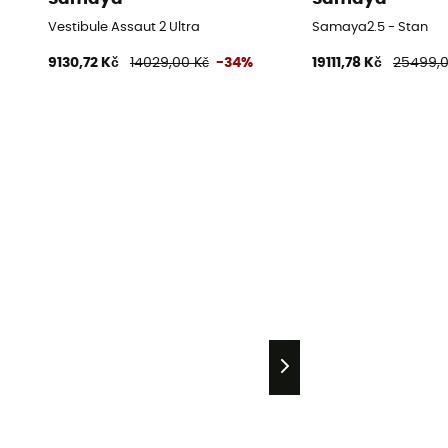
Vestibule Assaut 2 Ultra
Samaya2.5 - Stan
9130,72 Kč
14029,00 Kč
-34%
19111,78 Kč
25499,0