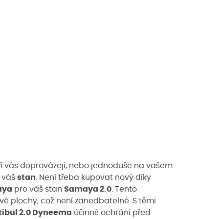
teří vás doprovázejí, nebo jednoduše na vašem
t váš
stan
. Není třeba kupovat nový díky
aya
pro váš stan
Samaya 2.0
. Tento
é plochy, což není zanedbatelné. S těmi
tibul 2.0 Dyneema
účinně ochrání před