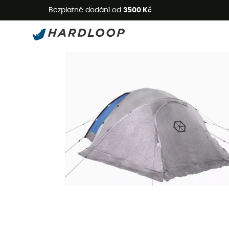
L
Bezplatné dodání od
3500 Kč