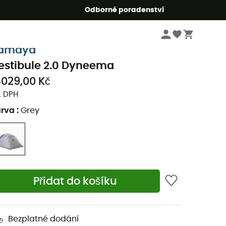
r5
Odborné poradenství
Kempingové vybavení
Stany
amaya
estibule 2.0 Dyneema
4029,00 Kč
. DPH
arva
:
Grey
Přidat do košíku
Bezplatné dodání